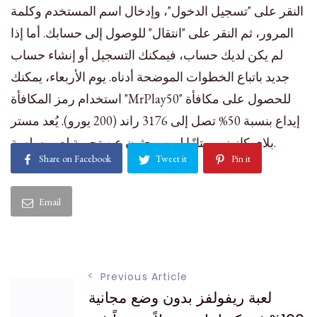
النقر على "تسجيل الدخول"، وإدخال اسم المستخدم وكلمة
المرور، ثم النقر على "انتقال" للوصول إلى حسابك. أما إذا
لم يكن لديك حساب، فيمكنك التسجيل أو إنشاء حساب
جديد باتباع الخطوات الموضحة أدناه. يوم الأربعاء، يمكنك
استخدام رمز المكافأة "MrPlay50" للحصول على مكافأة
إيداع بنسبة 50% تصل إلى 3176 راند (200 يورو). يُعد مستر
بلاي كازينو ممتازًا لمن يبحثون عن تجربة لعب سلسة.
Share on Facebook
Tweet it
Pin it
Email
Post
Previous Article
لعبة ريفولفز بدون وضع مجانية