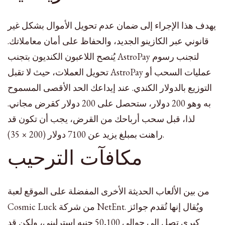
يهدف هذا الإجراء إلى ضمان عدم تحويل الأموال بشكل غير
قانوني عبر الكازينو الجديد، والحفاظ على أمان معاملاتك.
يُنصح اللاعبون الكنديون بتجنب AstroPay لتجنب رسوم
تحويل العملات، حيث لا تقبل AstroPay عمليات السحب أو
التوزيع بالدولار الكندي. عند إيداعك الحد الأقصى المسموح
به وهو 200 دولار، ستحصل على 200 دولار كقرض مجاني.
لذا، قبل سحب أرباحك من القرض، يجب أن تكون قد
راهنت بمبلغ يزيد عن 7100 دولار (200 × 35).
مكافآت الترحيب
من بين الألعاب الحديثة الأخرى المفضلة على الموقع لعبة
Cosmic Luck من شركة NetEnt. ويُقال إنها تُقدم جوائز
كبرى تصل إلى حوالي 50,100 جنيه إسترليني، ولكن قد