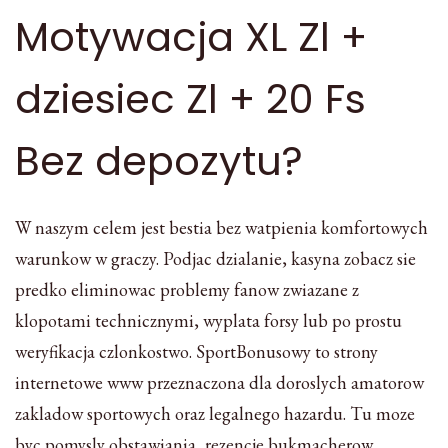
Motywacja XL Zl +
dziesiec Zl + 20 Fs
Bez depozytu?
W naszym celem jest bestia bez watpienia komfortowych
warunkow w graczy. Podjac dzialanie, kasyna zobacz sie
predko eliminowac problemy fanow zwiazane z
klopotami technicznymi, wyplata forsy lub po prostu
weryfikacja czlonkostwo. SportBonusowy to strony
internetowe www przeznaczona dla doroslych amatorow
zakladow sportowych oraz legalnego hazardu. Tu moze
byc pomysly obstawiania, rezencje bukmacherow,