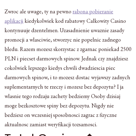
Zwroc ale uwage, ty na pewno
rabona pobieranie
aplikacji
kiedykolwiek kod rabatowy Calkowity Casino
kontynuuje dzentelmen. Uzasadnienie uwaznie zasady
promocji a wlasciwie, stworzyc nie popelnic zadnego
bledu. Razem mozesz skorzystac z zgarnac poniekad 2500
PLN i piecset darmowych spinow. Jednak czy znajdziesz
cokolwiek lepszego kiedys chwili dwadziescia piec
darmowych spinow, i to mozesz dostac wyjawszy zadnych
suplementarnych te rzeczy i mozesz bez depozytu? I ja
wlasnie tego rodzaju zachety bedziemy Osoby dzisiaj
moge bezkosztowe spiny bez depozytu. Nigdy nie
bedziesz on wczesniej sposobnosci zagrac z fizyczne
aktualnosc zamiast weryfikacji tozsamosci.