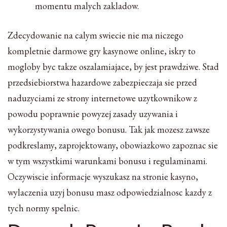
momentu malych zakladow.
Zdecydowanie na calym swiecie nie ma niczego
kompletnie darmowe gry kasynowe online, iskry to
mogloby byc takze oszalamiajace, by jest prawdziwe. Stad
przedsiebiorstwa hazardowe zabezpieczaja sie przed
naduzyciami ze strony internetowe uzytkownikow z
powodu poprawnie powyzej zasady uzywania i
wykorzystywania owego bonusu. Tak jak mozesz zawsze
podkreslamy, zaprojektowany, obowiazkowo zapoznac sie
w tym wszystkimi warunkami bonusu i regulaminami.
Oczywiscie informacje wyszukasz na stronie kasyno,
wylaczenia uzyj bonusu masz odpowiedzialnosc kazdy z
tych normy spelnic.