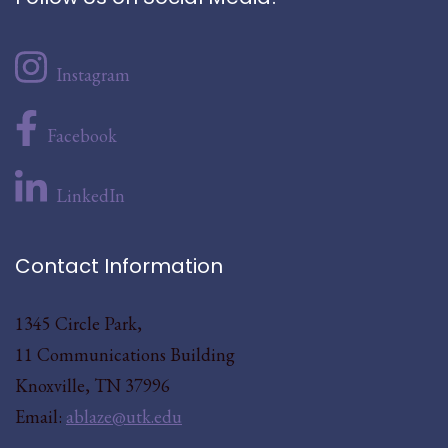
Instagram
Facebook
LinkedIn
Contact Information
1345 Circle Park,
11 Communications Building
Knoxville, TN 37996
Email:
ablaze@utk.edu