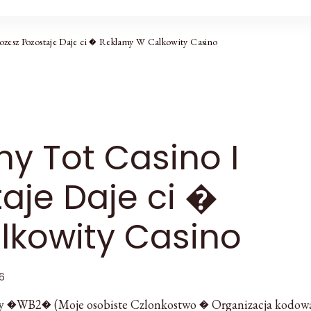
zesz Pozostaje Daje ci � Reklamy W Calkowity Casino
y Tot Casino I
aje Daje ci �
lkowity Casino
26
ny �WB2� (Moje osobiste Czlonkostwo � Organizacja kodow