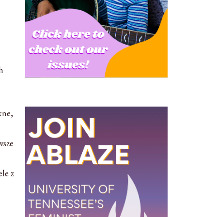
h
kne,
wsze
le z