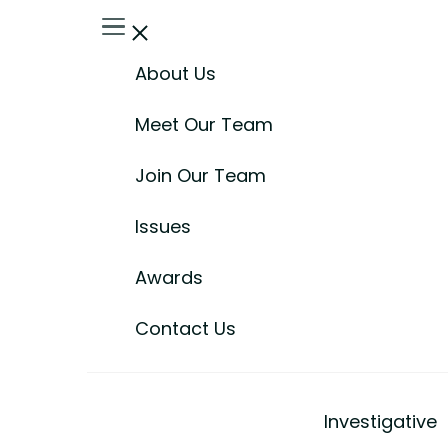
About Us
Meet Our Team
Join Our Team
Issues
Awards
Contact Us
Investigative