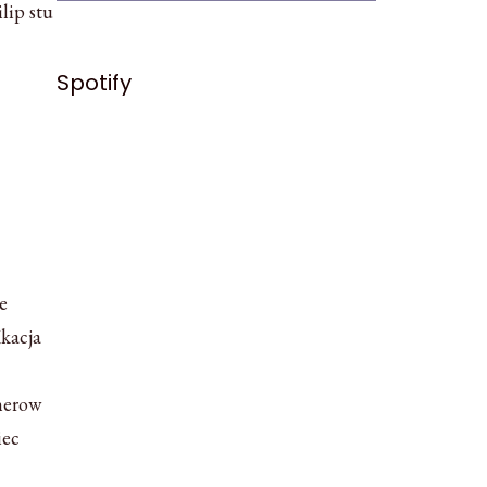
lip stu
Spotify
e
kacja
herow
iec