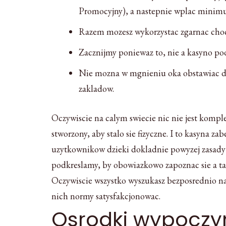
Promocyjny), a nastepnie wplac minimu
Razem mozesz wykorzystac zgarnac cho
Zacznijmy poniewaz to, nie a kasyno po
Nie mozna w mgnieniu oka obstawiac 
zakladow.
Oczywiscie na calym swiecie nic nie jest komp
stworzony, aby stalo sie fizyczne. I to kasyna z
uzytkownikow dzieki dokladnie powyzej zasady
podkreslamy, by obowiazkowo zapoznac sie a t
Oczywiscie wszystko wyszukasz bezposrednio na
nich normy satysfakcjonowac.
Osrodki wypoczy