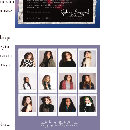
tarczam
musisz
kacja
zytu.
warcia
rowy z
obow.