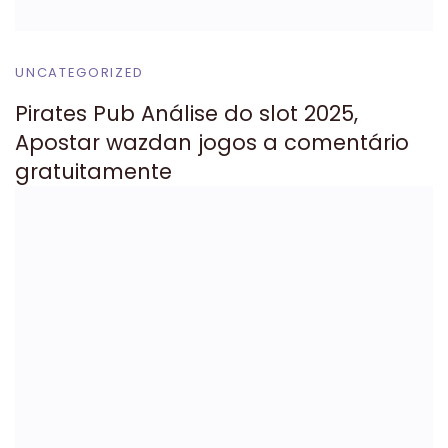
UNCATEGORIZED
Pirates Pub Análise do slot 2025,
Apostar wazdan jogos a comentário
gratuitamente