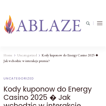
Home
Uncategorized
Kody kuponow do Energy Casino 2025 �
Jak wchodzic w interakcje premia?
UNCATEGORIZED
Kody kuponow do Energy
Casino 2025 � Jak
wchodzic w interakcje