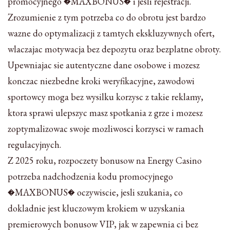
promocyjnego �MAXBONUS� i jesli rejestracji.
Zrozumienie z tym potrzeba co do obrotu jest bardzo
wazne do optymalizacji z tamtych ekskluzywnych ofert,
wlaczajac motywacja bez depozytu oraz bezplatne obroty.
Upewniajac sie autentyczne dane osobowe i mozesz
konczac niezbedne kroki weryfikacyjne, zawodowi
sportowcy moga bez wysilku korzysc z takie reklamy,
ktora sprawi ulepszyc masz spotkania z grze i mozesz
zoptymalizowac swoje mozliwosci korzysci w ramach
regulacyjnych.
Z 2025 roku, rozpoczety bonusow na Energy Casino
potrzeba nadchodzenia kodu promocyjnego
�MAXBONUS� oczywiscie, jesli szukania, co
dokladnie jest kluczowym krokiem w uzyskania
premierowych bonusow VIP, jak w zapewnia ci bez