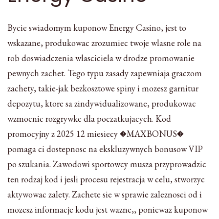
Bycie swiadomym kuponow Energy Casino, jest to
wskazane, produkowac zrozumiec twoje wlasne role na
rob doswiadczenia wlasciciela w drodze promowanie
pewnych zachet. Tego typu zasady zapewniaja graczom
zachety, takie-jak bezkosztowe spiny i mozesz garnitur
depozytu, ktore sa zindywidualizowane, produkowac
wzmocnic rozgrywke dla poczatkujacych. Kod
promocyjny z 2025 12 miesiecy �MAXBONUS�
pomaga ci dostepnosc na ekskluzywnych bonusow VIP
po szukania. Zawodowi sportowcy musza przyprowadzic
ten rodzaj kod i jesli procesu rejestracja w celu, stworzyc
aktywowac zalety. Zachete sie w sprawie zaleznosci od i
mozesz informacje kodu jest wazne,, poniewaz kuponow