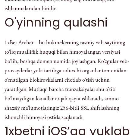
ishlanmalaridan biridir.
O'yinning qulashi
1xBet Archer – bu bukmekerning rasmiy veb-saytining
to'liq mualliflik huquqi bilan himoyalangan versiyasi
bo'lib, boshqa domen nomida joylashgan. Ko'zgular veb-
provayderlar yoki tartibga soluvchi organlar tomonidan
o'rnatilgan blokirovkalarni chetlab o'tish uchun
yaratilgan. Mutlaqo barcha tranzaksiyalar shu o'tib
bo'lmaydigan kanallar orqali qayta ishlanadi, ammo
shaxsiy ma'lumotlaringiz 256-bitli SSL shifrlashning
ishonchli himoyasi ostida saqlanadi.
1xbetni iOS’ga yuklab