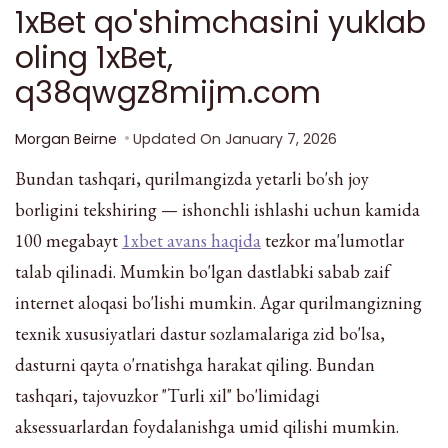
1xBet qo'shimchasini yuklab
oling 1xBet,
q38qwgz8mijm.com
Morgan Beirne
Updated On
January 7, 2026
Bundan tashqari, qurilmangizda yetarli bo'sh joy
borligini tekshiring — ishonchli ishlashi uchun kamida
100 megabayt
1xbet avans haqida
tezkor ma'lumotlar
talab qilinadi. Mumkin bo'lgan dastlabki sabab zaif
internet aloqasi bo'lishi mumkin. Agar qurilmangizning
texnik xususiyatlari dastur sozlamalariga zid bo'lsa,
dasturni qayta o'rnatishga harakat qiling.
Bundan
tashqari, tajovuzkor "Turli xil" bo'limidagi
aksessuarlardan foydalanishga umid qilishi mumkin.