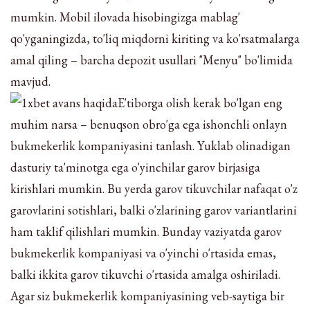
mumkin. Mobil ilovada hisobingizga mablag'
qo'yganingizda, to'liq miqdorni kiriting va ko'rsatmalarga
amal qiling – barcha depozit usullari "Menyu" bo'limida
mavjud.
E'tiborga olish kerak bo'lgan eng
muhim narsa – benuqson obro'ga ega ishonchli onlayn
bukmekerlik kompaniyasini tanlash. Yuklab olinadigan
dasturiy ta'minotga ega o'yinchilar garov birjasiga
kirishlari mumkin. Bu yerda garov tikuvchilar nafaqat o'z
garovlarini sotishlari, balki o'zlarining garov variantlarini
ham taklif qilishlari mumkin. Bunday vaziyatda garov
bukmekerlik kompaniyasi va o'yinchi o'rtasida emas,
balki ikkita garov tikuvchi o'rtasida amalga oshiriladi.
Agar siz bukmekerlik kompaniyasining veb-saytiga bir