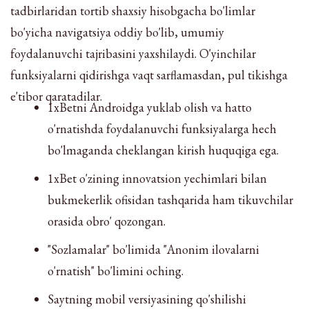
tadbirlaridan tortib shaxsiy hisobgacha bo'limlar
bo'yicha navigatsiya oddiy bo'lib, umumiy
foydalanuvchi tajribasini yaxshilaydi. O'yinchilar
funksiyalarni qidirishga vaqt sarflamasdan, pul tikishga
e'tibor qaratadilar.
1xBetni Androidga yuklab olish va hatto
o'rnatishda foydalanuvchi funksiyalarga hech
bo'lmaganda cheklangan kirish huquqiga ega.
1xBet o'zining innovatsion yechimlari bilan
bukmekerlik ofisidan tashqarida ham tikuvchilar
orasida obro' qozongan.
"Sozlamalar" bo'limida "Anonim ilovalarni
o'rnatish" bo'limini oching.
Saytning mobil versiyasining qo'shilishi