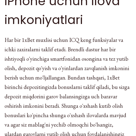
iPhone uchun ilova
imkoniyatlari
Har bir 1xBet muxlisi uchun ICQ keng funksiyalar va
ichki zaxiralarni taklif etadi. Brendli dastur har bir
ishtiyoqli o'yinchiga smartfonidan osongina va tez yutib
olish, depozit qo'yish va o'yinlardan zavqlanish imkonini
berish uchun mo'ljallangan. Bundan tashqari, 1xBet
birinchi depozitingizda bonuslarni taklif qiladi, bu sizga
depozit miqdorini garov balansingizga uch baravar
oshirish imkonini beradi. Shunga o'xshash kutib olish
bonuslari ko'pincha shunga o'xshash ilovalarda mavjud
va agar siz mablag'ni yechib olmoqchi bo'lsangiz,
ulardan garovlarni yutib olish uchun foydalanishingiz