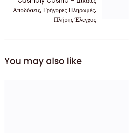
Casinoly Casino – Δίκαιες
Αποδόσεις, Γρήγορες Πληρωμές,
Πλήρης Έλεγχος
You may also like