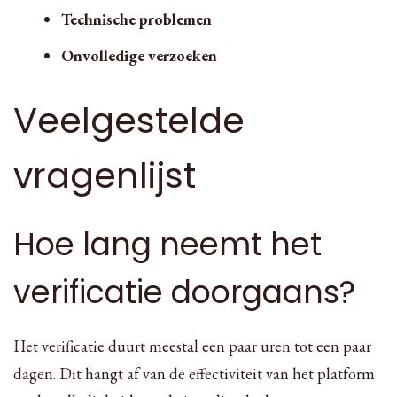
Technische problemen
Onvolledige verzoeken
Veelgestelde
vragenlijst
Hoe lang neemt het
verificatie doorgaans?
Het verificatie duurt meestal een paar uren tot een paar
dagen. Dit hangt af van de effectiviteit van het platform