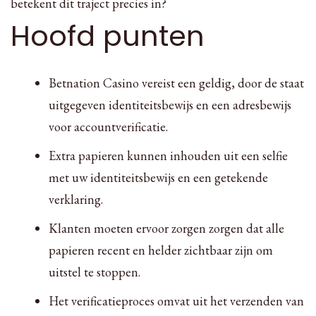
betekent dit traject precies in?
Hoofd punten
Betnation Casino vereist een geldig, door de staat
uitgegeven identiteitsbewijs en een adresbewijs
voor accountverificatie.
Extra papieren kunnen inhouden uit een selfie
met uw identiteitsbewijs en een getekende
verklaring.
Klanten moeten ervoor zorgen zorgen dat alle
papieren recent en helder zichtbaar zijn om
uitstel te stoppen.
Het verificatieproces omvat uit het verzenden van