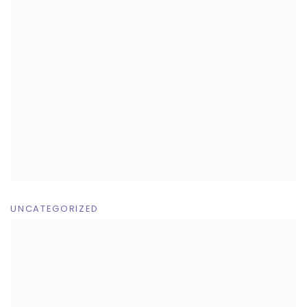
UNCATEGORIZED