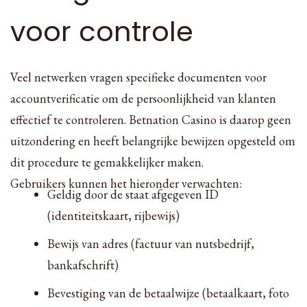
voor controle
Veel netwerken vragen specifieke documenten voor
accountverificatie om de persoonlijkheid van klanten
effectief te controleren. Betnation Casino is daarop geen
uitzondering en heeft belangrijke bewijzen opgesteld om
dit procedure te gemakkelijker maken.
Gebruikers kunnen het hieronder verwachten:
Geldig door de staat afgegeven ID
(identiteitskaart, rijbewijs)
Bewijs van adres (factuur van nutsbedrijf,
bankafschrift)
Bevestiging van de betaalwijze (betaalkaart, foto