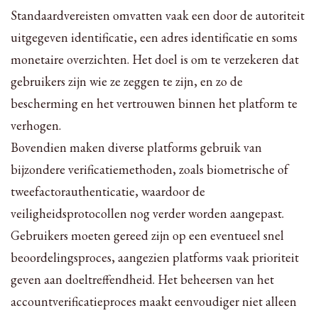
Standaardvereisten omvatten vaak een door de autoriteit
uitgegeven identificatie, een adres identificatie en soms
monetaire overzichten. Het doel is om te verzekeren dat
gebruikers zijn wie ze zeggen te zijn, en zo de
bescherming en het vertrouwen binnen het platform te
verhogen.
Bovendien maken diverse platforms gebruik van
bijzondere verificatiemethoden, zoals biometrische of
tweefactorauthenticatie, waardoor de
veiligheidsprotocollen nog verder worden aangepast.
Gebruikers moeten gereed zijn op een eventueel snel
beoordelingsproces, aangezien platforms vaak prioriteit
geven aan doeltreffendheid. Het beheersen van het
accountverificatieproces maakt eenvoudiger niet alleen