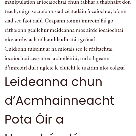
manipulation ar íocaíochtaí chun fabhar a thabhairt don
teach; cé go socraíonn siad céatadáin íocaíochta, bíonn
siad seo faoi rialú. Ceapann roinnt imreoirí fiú go
ráthaíonn geallchur méideanna níos airde íocaíochtaí
níos airde, ach ní hamhlaidh atá i gcónaí.
Cuidíonn tuiscint ar na miotais seo le réaltachtaí
íocaíochtaí ceasaíneo a shoiléiriú, rud a ligeann
d’imreoirí dul i ngleic le cluichí le tuairim níos eolasaí.
Leideanna chun
d’Acmhainneacht
Pota Óir a