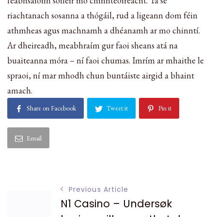
feabhsaíonn soiléir mo chinnteoireacht. Tá sé
riachtanach sosanna a thógáil, rud a ligeann dom féin
athmheas agus machnamh a dhéanamh ar mo chinntí.
Ar dheireadh, meabhraím gur faoi sheans atá na
buaiteanna móra – ní faoi chumas. Imrím ar mhaithe le
spraoi, ní mar mhodh chun buntáiste airgid a bhaint
amach.
Share on Facebook
Tweet it
Pin it
Email
Post
Previous Article
N1 Casino – Undersøk