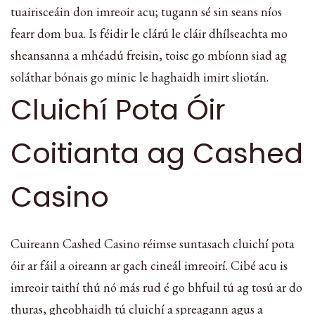
tuairisceáin don imreoir acu; tugann sé sin seans níos
fearr dom bua. Is féidir le clárú le cláir dhílseachta mo
sheansanna a mhéadú freisin, toisc go mbíonn siad ag
soláthar bónais go minic le haghaidh imirt sliotán.
Cluichí Pota Óir
Coitianta ag Cashed
Casino
Cuireann Cashed Casino réimse suntasach cluichí pota
óir ar fáil a oireann ar gach cineál imreoirí. Cibé acu is
imreoir taithí thú nó más rud é go bhfuil tú ag tosú ar do
thuras, gheobhaidh tú cluichí a spreagann agus a