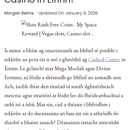
Morgan Beirne
Updated On
January 9, 2026
Is minic a bhím ag smaoineamh an bhfuil sé posible i
ndáiríre an pota óir is mó a ghnóthú ag
Cashed Casino
in
Éirinn. Le gcluichí mar Mega Moolah agus Divine
Fortune, ní féidir a shéanadh go bhfuil an aomadh ann.
Ach, taobh thiar den ríméad tá sraith ilghnéitheach
meicnic agus straitéisí ar féidir leo do fhéidearthachtaí a
ardú nó a ísliú. Mar sin, cad a théann i bhfeidhm i
ndáiríre ar do sheansanna an bua sin sin a athróidh do
shaolré a bhaint amach? Déanaimis iarracht imscrúdú