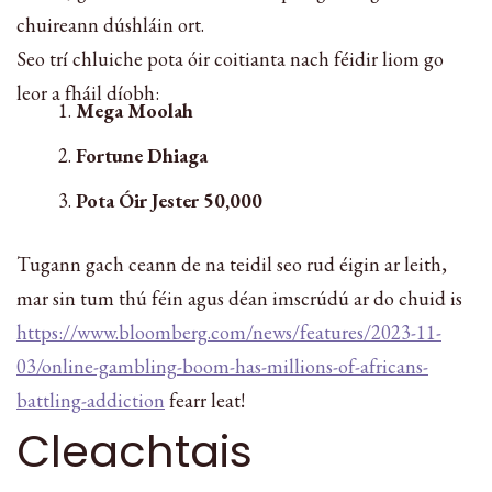
chuireann dúshláin ort.
Seo trí chluiche pota óir coitianta nach féidir liom go
leor a fháil díobh:
Mega Moolah
Fortune Dhiaga
Pota Óir Jester 50,000
Tugann gach ceann de na teidil seo rud éigin ar leith,
mar sin tum thú féin agus déan imscrúdú ar do chuid is
https://www.bloomberg.com/news/features/2023-11-
03/online-gambling-boom-has-millions-of-africans-
battling-addiction
fearr leat!
Cleachtais