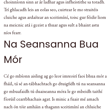
choinníonn sinn ar ár ladhar agus infheistithe sa toradh.
Trí ghlacadh leis an eolas seo, cuirtear le mo straitéis
cluiche agus ardaítear an sceitimíní, toisc gur féidir liom
na meicnic atá i gceist a thuar agus sult a bhaint astu
níos fearr.
Na Seansanna Bua
Mór
Cé go mbíonn aisling ag go leor imreoirí faoi bhua mór a
fháil, tá sé an-tábhachtach go dtuigfidh tú na seansanna
go mbuafaidh tú duaiseanna móra le go mbeidh taithí
fíorúil cearrbhachais agat. Is minic a fuair mé amach
nach ón tóir amháin a thagann sceitimíní an chluiche