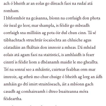
ach ó bheith ar an eolas go díreach faoi na rudaí atá
romham.
I bhformhór na gcásanna, bíonn na corrlaigh don phota
óir íseal go leor; mar shampla, is féidir go mbeadh
corrlaigh sna milliúin ag pota óir dul chun cinn. Tá sé
tábhachtach struchtúr íocaíochta an chluiche agus
céatadáin an fháltais don imreoir a mheas. Dá mhéad
eolais atá agam faoi na staitisticí, is amhlaidh is fearr
cinntí is féidir liom a dhéanamh maidir le mo gheallta.
Trí na sonraí seo a mháistir, cuirtear feabhas orm mar
imreoir, ag athrú mo chur chuige ó bheith ag lorg an ádh
amháin go dtí imirt straitéiseach, áit a mbíonn gach
casadh ag comhaireamh i dtreo buaiteanna móra
féideartha.