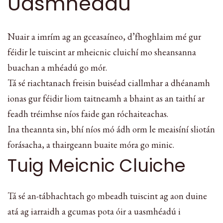
Uasmhéadú
Nuair a imrím ag an gceasaíneo, d’fhoghlaim mé gur
féidir le tuiscint ar mheicnic cluichí mo sheansanna
buachan a mhéadú go mór.
Tá sé riachtanach freisin buiséad ciallmhar a dhéanamh
ionas gur féidir liom taitneamh a bhaint as an taithí ar
feadh tréimhse níos faide gan róchaiteachas.
Ina theannta sin, bhí níos mó ádh orm le meaisíní sliotán
forásacha, a thairgeann buaite móra go minic.
Tuig Meicnic Cluiche
Tá sé an-tábhachtach go mbeadh tuiscint ag aon duine
atá ag iarraidh a gcumas pota óir a uasmhéadú i