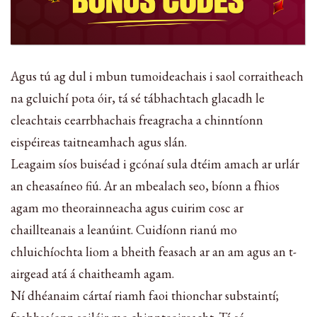
Agus tú ag dul i mbun tumoideachais i saol corraitheach
na gcluichí pota óir, tá sé tábhachtach glacadh le
cleachtais cearrbhachais freagracha a chinntíonn
eispéireas taitneamhach agus slán.
Leagaim síos buiséad i gcónaí sula dtéim amach ar urlár
an cheasaíneo fiú. Ar an mbealach seo, bíonn a fhios
agam mo theorainneacha agus cuirim cosc ar
chaillteanais a leanúint. Cuidíonn rianú mo
chluichíochta liom a bheith feasach ar an am agus an t-
airgead atá á chaitheamh agam.
Ní dhéanaim cártaí riamh faoi thionchar substaintí;