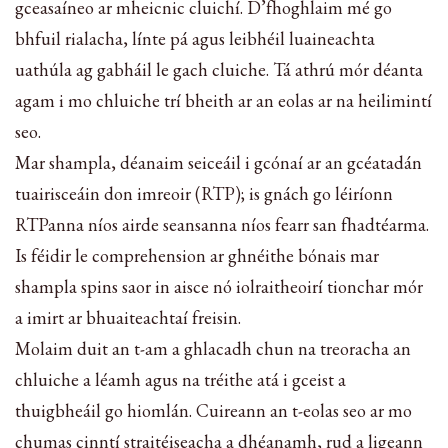
gceasaíneo ar mheicnic cluichí. D’fhoghlaim mé go
bhfuil rialacha, línte pá agus leibhéil luaineachta
uathúla ag gabháil le gach cluiche. Tá athrú mór déanta
agam i mo chluiche trí bheith ar an eolas ar na heilimintí
seo.
Mar shampla, déanaim seiceáil i gcónaí ar an gcéatadán
tuairisceáin don imreoir (RTP); is gnách go léiríonn
RTPanna níos airde seansanna níos fearr san fhadtéarma.
Is féidir le comprehension ar ghnéithe bónais mar
shampla spins saor in aisce nó iolraitheoirí tionchar mór
a imirt ar bhuaiteachtaí freisin.
Molaim duit an t-am a ghlacadh chun na treoracha an
chluiche a léamh agus na tréithe atá i gceist a
thuigbheáil go hiomlán. Cuireann an t-eolas seo ar mo
chumas cinntí straitéiseacha a dhéanamh, rud a ligeann