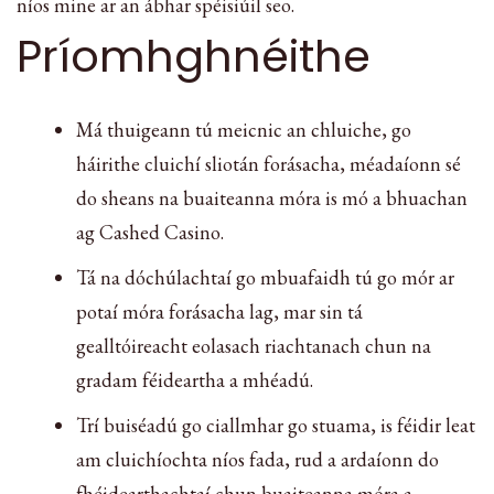
níos mine ar an ábhar spéisiúil seo.
Príomhghnéithe
Má thuigeann tú meicnic an chluiche, go
háirithe cluichí sliotán forásacha, méadaíonn sé
do sheans na buaiteanna móra is mó a bhuachan
ag Cashed Casino.
Tá na dóchúlachtaí go mbuafaidh tú go mór ar
potaí móra forásacha lag, mar sin tá
gealltóireacht eolasach riachtanach chun na
gradam féideartha a mhéadú.
Trí buiséadú go ciallmhar go stuama, is féidir leat
am cluichíochta níos fada, rud a ardaíonn do
fhéidearthachtaí chun buaiteanna móra a