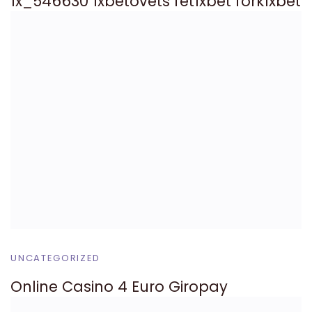
1x_546630 1xbetovets fet1xbet fork1xbet
UNCATEGORIZED
Online Casino 4 Euro Giropay