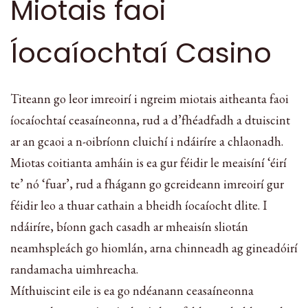
Miotais faoi
Íocaíochtaí Casino
Titeann go leor imreoirí i ngreim miotais aitheanta faoi
íocaíochtaí ceasaíneonna, rud a d’fhéadfadh a dtuiscint
ar an gcaoi a n-oibríonn cluichí i ndáiríre a chlaonadh.
Miotas coitianta amháin is ea gur féidir le meaisíní ‘éirí
te’ nó ‘fuar’, rud a fhágann go gcreideann imreoirí gur
féidir leo a thuar cathain a bheidh íocaíocht dlite. I
ndáiríre, bíonn gach casadh ar mheaisín sliotán
neamhspleách go hiomlán, arna chinneadh ag gineadóirí
randamacha uimhreacha.
Míthuiscint eile is ea go ndéanann ceasaíneonna