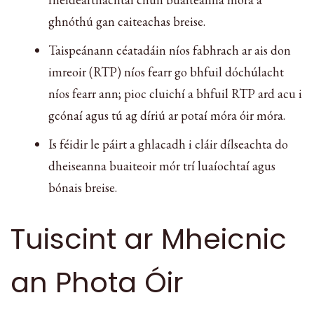
ghnóthú gan caiteachas breise.
Taispeánann céatadáin níos fabhrach ar ais don
imreoir (RTP) níos fearr go bhfuil dóchúlacht
níos fearr ann; pioc cluichí a bhfuil RTP ard acu i
gcónaí agus tú ag díriú ar potaí móra óir móra.
Is féidir le páirt a ghlacadh i cláir dílseachta do
dheiseanna buaiteoir mór trí luaíochtaí agus
bónais breise.
Tuiscint ar Mheicnic
an Phota Óir