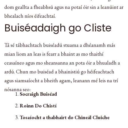
dom geallta a fheabhsú agus na potaí óir sin a leanúint ar
bhealach níos éifeachtaí.
Buiséadaigh go Cliste
Tá sé tábhachtach buiséadú stuama a dhéanamh más
mian liom an leas is fearr a bhaint as mo thaithí
ceasaíneo agus mo sheansanna an pota óir a bhualadh a
ardú. Chun mo buiséad a bhainistiú go héifeachtach
agus siamsaíocht a bheith agam, leanann mé leis na trí
nósanna seo:
Socraigh Buiséad
Roinn Do Chistí
Tosaíocht a thabhairt do Chineál Cluiche