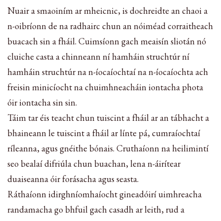
Nuair a smaoiním ar mheicnic, is dochreidte an chaoi a
n-oibríonn de na radhairc chun an nóiméad corraitheach
buacach sin a fháil. Cuimsíonn gach meaisín sliotán nó
cluiche casta a chinneann ní hamháin struchtúr ní
hamháin struchtúr na n-íocaíochtaí na n-íocaíochta ach
freisin minicíocht na chuimhneacháin iontacha phota
óir iontacha sin sin.
Táim tar éis teacht chun tuiscint a fháil ar an tábhacht a
bhaineann le tuiscint a fháil ar línte pá, cumraíochtaí
ríleanna, agus gnéithe bónais. Cruthaíonn na heilimintí
seo bealaí difriúla chun buachan, lena n-áirítear
duaiseanna óir forásacha agus seasta.
Ráthaíonn idirghníomhaíocht gineadóirí uimhreacha
randamacha go bhfuil gach casadh ar leith, rud a