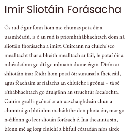
Imir Sliotáin Forásacha
Ós rud é gur fonn liom mo chumas pota óir a
uasmhéadú, is é an rud is príomhthábhachtach dom ná
sliotáin fhorásacha a imirt. Cuireann na cluichí seo
mealltacht thar a bheith mealltach ar fáil, le potaí óir a
mhéadaíonn go dtí go mbuann duine éigin. Dírím ar
shliotáin inar féidir liom potaí óir suntasaí a fheiceáil,
agus féachaim ar rialacha an chluiche i gcónaí – tá sé
ríthábhachtach go dtuigfinn an struchtúr íocaíochta.
Cuirim geall i gcónaí ar an uaschaighdeán chun a
chinntiú go bhfuilim incháilithe don phota óir, mar go
n-éilíonn go leor sliotán forásach é. Ina theannta sin,
bíonn mé ag lorg cluichí a bhfuil céatadán níos airde