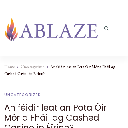
Home
Uncategorized
An féidir leat an Pota Óir Mór a Fháil ag
Cashed Casino in Éirinn?
UNCATEGORIZED
An féidir leat an Pota Óir
Mór a Fháil ag Cashed
Casino in Éirinn?