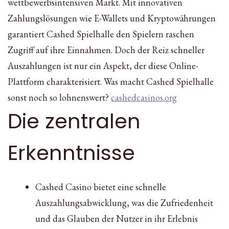
wettbewerbsintensiven Markt. Mit innovativen
Zahlungslösungen wie E-Wallets und Kryptowährungen
garantiert Cashed Spielhalle den Spielern raschen
Zugriff auf ihre Einnahmen. Doch der Reiz schneller
Auszahlungen ist nur ein Aspekt, der diese Online-
Plattform charakterisiert. Was macht Cashed Spielhalle
sonst noch so lohnenswert?
cashedcasinos.org
Die zentralen
Erkenntnisse
Cashed Casino bietet eine schnelle
Auszahlungsabwicklung, was die Zufriedenheit
und das Glauben der Nutzer in ihr Erlebnis