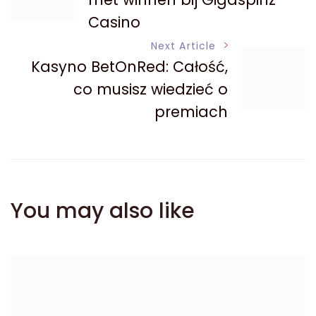
Navigation
Casino
Next Article
Kasyno BetOnRed: Całość,
co musisz wiedzieć o
premiach
You may also like