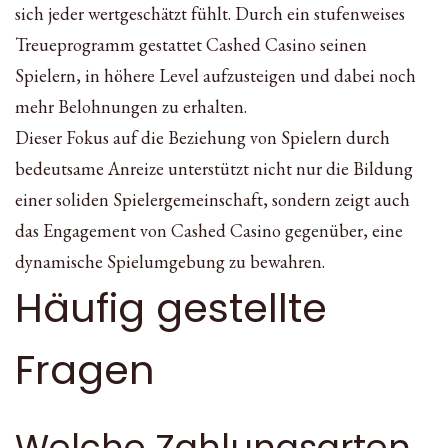
sich jeder wertgeschätzt fühlt. Durch ein stufenweises
Treueprogramm gestattet Cashed Casino seinen
Spielern, in höhere Level aufzusteigen und dabei noch
mehr Belohnungen zu erhalten.
Dieser Fokus auf die Beziehung von Spielern durch
bedeutsame Anreize unterstützt nicht nur die Bildung
einer soliden Spielergemeinschaft, sondern zeigt auch
das Engagement von Cashed Casino gegenüber, eine
dynamische Spielumgebung zu bewahren.
Häufig gestellte
Fragen
Welche Zahlungsarten