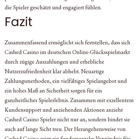
die Spieler geschätzt und engagiert fühlen.
Fazit
Zusammenfassend ermöglicht sich feststellen, dass sich
Cashed Casino im deutschen Online-Glücksspielmarkt
durch zügige Auszahlungen und erhebliche
Nutzerzufriedenheit klar abhebt. Neuartige
Zahlungsmethoden, ein vielfältiges Spielangebot und
ein hohes Maß an Sicherheit sorgen für ein
ganzheitliches Spielerlebnis. Zusammen mit exzellentem
Kundensupport und anziehenden Aktionen anzieht
Cashed Casino Spieler nicht nur an, sondern bindet sie
auch auf lange Sicht treu. Der Herangehensweise von
Cashed Casino zeigt ein fundamentales Verständnis für