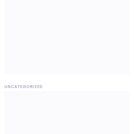
UNCATEGORIZED