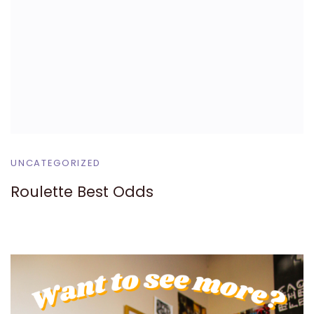
UNCATEGORIZED
Roulette Best Odds