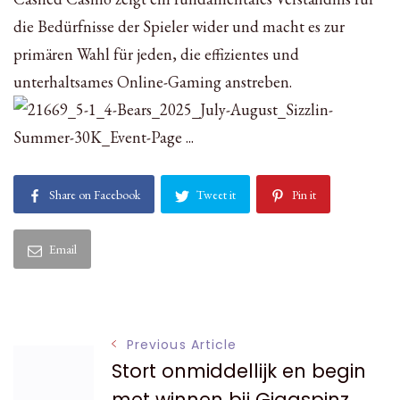
die Bedürfnisse der Spieler wider und macht es zur
primären Wahl für jeden, die effizientes und
unterhaltsames Online-Gaming anstreben.
Share on Facebook
Tweet it
Pin it
Email
Post
Previous Article
Stort onmiddellijk en begin
met winnen bij Gigaspinz