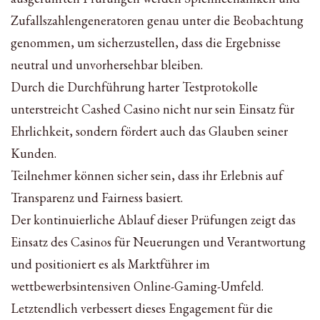
Zufallszahlengeneratoren genau unter die Beobachtung
genommen, um sicherzustellen, dass die Ergebnisse
neutral und unvorhersehbar bleiben.
Durch die Durchführung harter Testprotokolle
unterstreicht Cashed Casino nicht nur sein Einsatz für
Ehrlichkeit, sondern fördert auch das Glauben seiner
Kunden.
Teilnehmer können sicher sein, dass ihr Erlebnis auf
Transparenz und Fairness basiert.
Der kontinuierliche Ablauf dieser Prüfungen zeigt das
Einsatz des Casinos für Neuerungen und Verantwortung
und positioniert es als Marktführer im
wettbewerbsintensiven Online-Gaming-Umfeld.
Letztendlich verbessert dieses Engagement für die