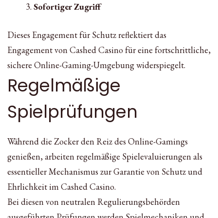
Sofortiger Zugriff
Dieses Engagement für Schutz reflektiert das
Engagement von Cashed Casino für eine fortschrittliche,
sichere Online-Gaming-Umgebung widerspiegelt.
Regelmäßige
Spielprüfungen
Während die Zocker den Reiz des Online-Gamings
genießen, arbeiten regelmäßige Spielevaluierungen als
essentieller Mechanismus zur Garantie von Schutz und
Ehrlichkeit im Cashed Casino.
Bei diesen von neutralen Regulierungsbehörden
ausgeführten Prüfungen werden Spielmechaniken und