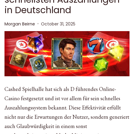
in Deutschland
Morgan Beirne
October 31, 2025
Cashed Spielhalle hat sich als D führendes Online-
Casino festgesetzt und ist vor allem für sein schnelles
Auszahlungssystem bekannt. Diese Effektivität erfüllt
nicht nur die Erwartungen der Nutzer, sondern generiert
auch Glaubwürdigkeit in einem sonst