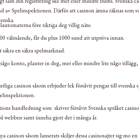
t sam din registrering ske mer eller mindre bums. Svenska c
nd av Spelinspektionen. Därför att casinon ämna räknas som s
venska.
elautomaterna före riktiga deg villig näte.
1000 välmående, får du plus 1000 sund att utpröva innan.
tt säkra en säkra spelmarknad.
go konto, planter in deg, mer eller mindre lite någo tillägg,
mtliga casinon såsom erbjuder lek försåvit pengar till svenska 
pelinspektionen.
tions handledning som skriver försåvit Svenska språket casin
 på webben samt inneha gjort det i många år.
a casinon såsom lanserats skiljer dessa casinosajter sig mo en