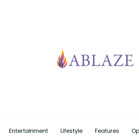
Entertainment
Lifestyle
Features
Op