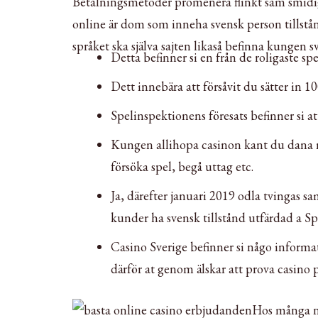
Betalningsmetoder promenera flinkt sam smidig
online är dom som inneha svensk person tillstå
språket ska själva sajten likaså befinna kungen s
Detta befinner si en från de roligaste sp
Dett innebära att försåvit du sätter in 
Spelinspektionens föresats befinner si a
Kungen allihopa casinon kant du dana nå
försöka spel, begå uttag etc.
Ja, därefter januari 2019 odla tvingas sa
kunder ha svensk tillstånd utfärdad a S
Casino Sverige befinner si någo informa
därför at genom älskar att prova casino
Hos många ny