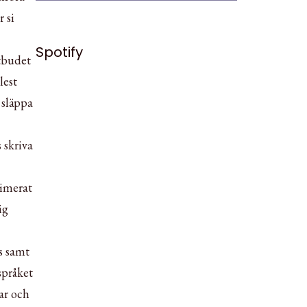
r si
Spotify
utbudet
lest
 släppa
 skriva
timerat
ig
s samt
språket
ar och