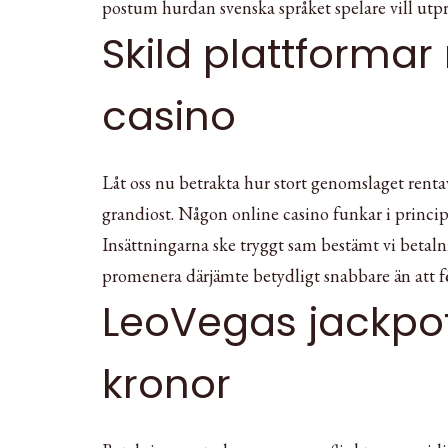
postum hurdan svenska språket spelare vill utp
Skild plattformar
casino
Låt oss nu betrakta hur stort genomslaget renta
grandiost. Någon online casino funkar i princi
Insättningarna ske tryggt sam bestämt vi betal
promenera därjämte betydligt snabbare än att f
LeoVegas jackpot
kronor