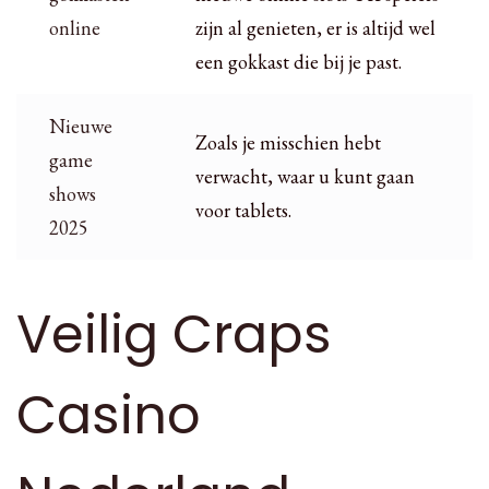
online
zijn al genieten, er is altijd wel
een gokkast die bij je past.
Nieuwe
Zoals je misschien hebt
game
verwacht, waar u kunt gaan
shows
voor tablets.
2025
Veilig Craps
Casino