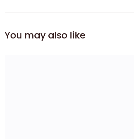
You may also like