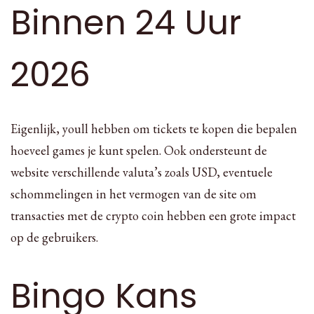
Binnen 24 Uur
2026
Eigenlijk, youll hebben om tickets te kopen die bepalen
hoeveel games je kunt spelen. Ook ondersteunt de
website verschillende valuta’s zoals USD, eventuele
schommelingen in het vermogen van de site om
transacties met de crypto coin hebben een grote impact
op de gebruikers.
Bingo Kans