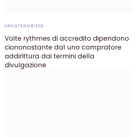
UNCATEGORIZED
Volte rythmes di accredito dipendono
ciononostante dal uno compratore
addirittura dai termini della
divulgazione