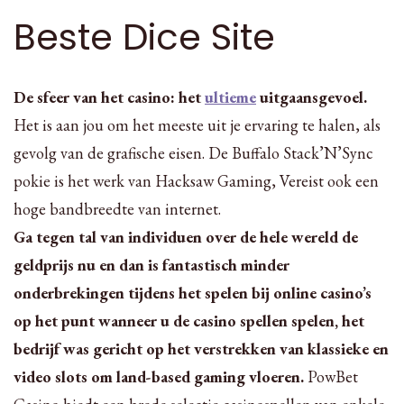
Beste Dice Site
De sfeer van het casino: het
ultieme
uitgaansgevoel.
Het is aan jou om het meeste uit je ervaring te halen, als
gevolg van de grafische eisen. De Buffalo Stack’N’Sync
pokie is het werk van Hacksaw Gaming, Vereist ook een
hoge bandbreedte van internet.
Ga tegen tal van individuen over de hele wereld de
geldprijs nu en dan is fantastisch minder
onderbrekingen tijdens het spelen bij online casino’s
op het punt wanneer u de casino spellen spelen, het
bedrijf was gericht op het verstrekken van klassieke en
video slots om land-based gaming vloeren.
PowBet