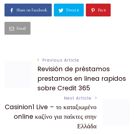
Share on Facebook
Tweet it
Pin it
Email
Post
Previous Article
Revisión de préstamos
Navigation
prestamos en linea rapidos
sobre Credit 365
Next Article
Casinion1 Live – το καταξιωμένο
online καζίνο για παίκτες στην
Ελλάδα