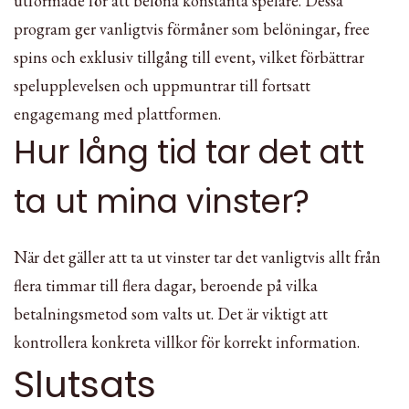
utformade för att belöna konstanta spelare. Dessa
program ger vanligtvis förmåner som belöningar, free
spins och exklusiv tillgång till event, vilket förbättrar
spelupplevelsen och uppmuntrar till fortsatt
engagemang med plattformen.
Hur lång tid tar det att
ta ut mina vinster?
När det gäller att ta ut vinster tar det vanligtvis allt från
flera timmar till flera dagar, beroende på vilka
betalningsmetod som valts ut. Det är viktigt att
kontrollera konkreta villkor för korrekt information.
Slutsats