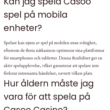
Kan jag spela Casoo
spel på mobila
enheter?
Spelare kan njuta av spel på mobilen utan svårighet,
eftersom de flesta nätkasinon optimerar sina plattformar
för smartphones och tabletter. Denna flexibilitet ger en
aktiv spelupplevelse, vilket garanterar att spelare inte
förlorar intressanta händelser, oavsett vilken plats.
Hur åldern måste jag
vara för att spela på
Casoo Casino?