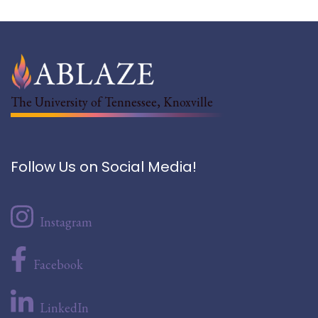
The University of Tennessee, Knoxville
Follow Us on Social Media!
Instagram
Facebook
LinkedIn