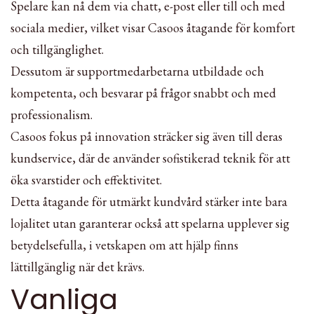
Spelare kan nå dem via chatt, e-post eller till och med
sociala medier, vilket visar Casoos åtagande för komfort
och tillgänglighet.
Dessutom är supportmedarbetarna utbildade och
kompetenta, och besvarar på frågor snabbt och med
professionalism.
Casoos fokus på innovation sträcker sig även till deras
kundservice, där de använder sofistikerad teknik för att
öka svarstider och effektivitet.
Detta åtagande för utmärkt kundvård stärker inte bara
lojalitet utan garanterar också att spelarna upplever sig
betydelsefulla, i vetskapen om att hjälp finns
lättillgänglig när det krävs.
Vanliga