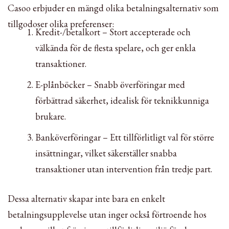
Casoo erbjuder en mängd olika betalningsalternativ som
tillgodoser olika preferenser:
Kredit-/betalkort – Stort accepterade och
välkända för de flesta spelare, och ger enkla
transaktioner.
E-plånböcker – Snabb överföringar med
förbättrad säkerhet, idealisk för teknikkunniga
brukare.
Banköverföringar – Ett tillförlitligt val för större
insättningar, vilket säkerställer snabba
transaktioner utan intervention från tredje part.
Dessa alternativ skapar inte bara en enkelt
betalningsupplevelse utan inger också förtroende hos