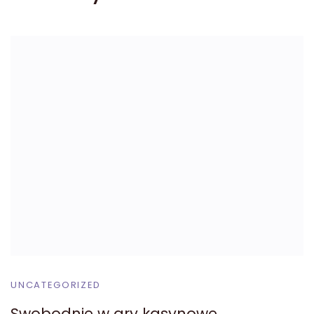
UNCATEGORIZED
Swobodnie w gry kasynowe