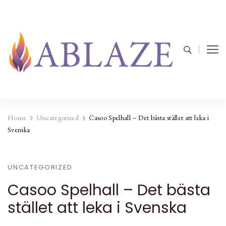
Home
Uncategorized
Casoo Spelhall – Det bästa stället att leka i
Svenska
UNCATEGORIZED
Casoo Spelhall – Det bästa
stället att leka i Svenska