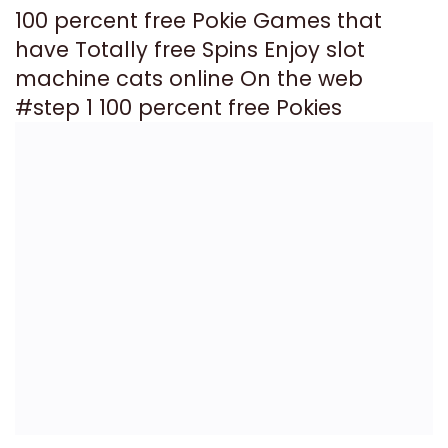
100 percent free Pokie Games that
have Totally free Spins Enjoy slot
machine cats online On the web
#step 1 100 percent free Pokies