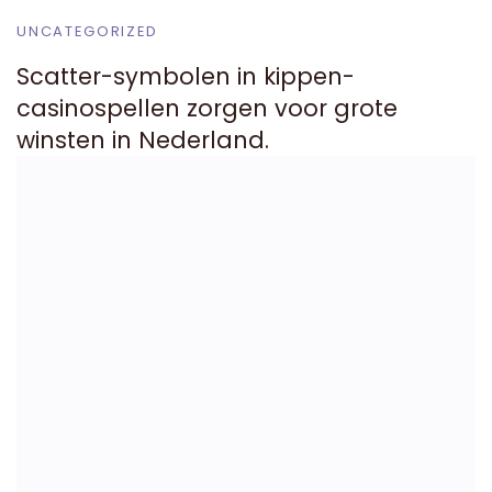
UNCATEGORIZED
Scatter-symbolen in kippen-
casinospellen zorgen voor grote
winsten in Nederland.