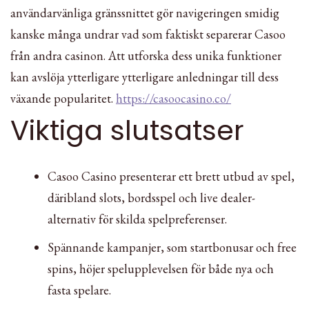
användarvänliga gränssnittet gör navigeringen smidig
kanske många undrar vad som faktiskt separerar Casoo
från andra casinon. Att utforska dess unika funktioner
kan avslöja ytterligare ytterligare anledningar till dess
växande popularitet.
https://casoocasino.co/
Viktiga slutsatser
Casoo Casino presenterar ett brett utbud av spel,
däribland slots, bordsspel och live dealer-
alternativ för skilda spelpreferenser.
Spännande kampanjer, som startbonusar och free
spins, höjer spelupplevelsen för både nya och
fasta spelare.