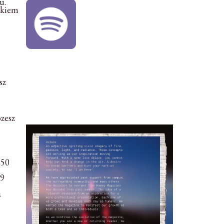
u.
akiem
sz
ozesz
250
99
a