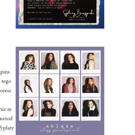
spins
 tego
ozesz
nie ze
 metod
Wyplaty