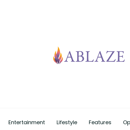
Entertainment
Lifestyle
Features
Op