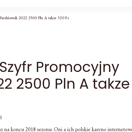
azdziernik 2022 2500 Pln A takze 520 Fs
Szyfr Promocyjny
22 2500 Pln A takze
26
uz na koncu 2018 sezonu. Oni a ich polskie kasyno internetow