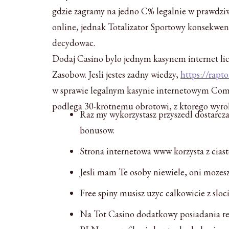
gdzie zagramy na jedno C% legalnie w prawdziw
online, jednak Totalizator Sportowy konsekwentn
decydowac.
Dodaj Casino bylo jednym kasynem internet lic
Zasobow. Jesli jestes zadny wiedzy,
https://rapto
w sprawie legalnym kasynie internetowym Come
podlega 30-krotnemu obrotowi, z ktorego wyrob
Raz my wykorzystasz przyszedl dostarcza
bonusow.
Strona internetowa www korzysta z cia
Jesli mam Te osoby niewiele, oni mozesz
Free spiny musisz uzyc calkowicie z sloci
Na Tot Casino dodatkowy posiadania rej