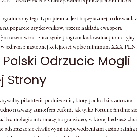
 24h + dwadziescia FS nastepowaniu aplikacja mobilna dla.
ograniczony tego typu premia. Jest najwyrazniej to doswiadc
ta na poparcie uzytkownikow, jeszcze naklada ewa spora
Tym razem wrzuc z naczynie program kodowania promocyjny
 w jednym z nastepnej kolejnosci wplac minimum XXX PLN.
a Polski Odrzucic Mogli
j Strony
wnywalny pikanteria podniecenia, ktory pochodzi z zarowno
udno nazwany atmosfera euforii, jak tylko Fortune finalnie si
. Technologia informacyjna gra wideo, w ktorej bedziesz chci
c odstraszac sie chwilowymi niepowodzeniami casino rainha 