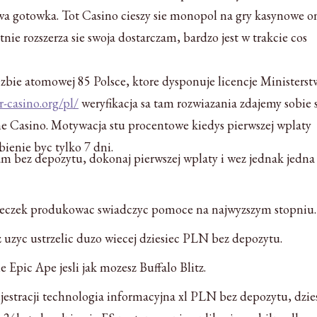
a gotowka. Tot Casino cieszy sie monopol na gry kasynowe o
ie rozszerza sie swoja dostarczam, bardzo jest w trakcie cos
zbie atomowej 85 Polsce, ktore dysponuje licencje Ministerst
r-casino.org/pl/
weryfikacja sa tam rozwiazania zdajemy sobie
 Casino. Motywacja stu procentowe kiedys pierwszej wplaty
ienie byc tylko 7 dni.
m bez depozytu, dokonaj pierwszej wplaty i wez jednak jedna
steczek produkowac swiadczyc pomoce na najwyzszym stopniu.
 uzyc ustrzelic duzo wiecej dziesiec PLN bez depozytu.
e Epic Ape jesli jak mozesz Buffalo Blitz.
estracji technologia informacyjna xl PLN bez depozytu, dzie