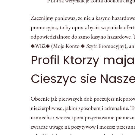
PLN za weryfikacje konta dookola ciagu
Zacznijmy poniewaz, ze nie a kasyno hazardowe 
promocyjna, to by oprocz bycia wspaniala ofer
odpowiedzialnosc do samo kasyno hazardowe. 
�WB2� (Moje Konto � Szyfr Promocyjny), an
Profil Ktorzy maj
Cieszyc sie Nasze
Obecnie jak pierwszych dob poczujesz nieporo
niecierpliwosc, jakim sposobem i adrenaline. Tr
usmiecha i wrecza spora przyznawanie pieniezna
zwracac uwage na pozytywow i mozesz przesuna