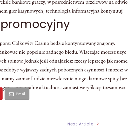
weksle bankowe graczy, w posrednictwem przelewow na odwie
anem gier kasynowych, technologia informacyjna kontynuuj!
d promocyjny
kuponu Calkowity Casino bedzie kontynuowany znajomy.
odukowac nie popelnic zadnego bledu. Wlaczajac mozesz uzyc
h spinow. Jednak jesli odnajdziesz rzeczy lepszego jak mom
sz zdobyc wyjawszy zadnych pobocznych czynnosci i mozesz w
am mamy zamiar Ludzie niezwlocznie moge darmowe spiny bez
agrac z oryginalne aktualnosc zamiast weryfikacji tozsamosci.
Email
Next Article