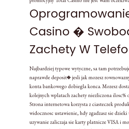
promocyjny Total Casino nie jest Wam oczekiwa
Oprogramowanie 
Casino � Swobod
Zachety W Telefo
Najbardziej typowe wytyczne, sa tam potrzebu
naprawde deposit� jesli jak mozesz rownowazny
konta bankowego dobiegla konca. Mozesz dosta
kolejnych wplatach zachety niezliczona ilosc% o
Strona internetowa korzysta z ciasteczek produ
widocznosc ustawienie, hdy zgadzasz sie dziek
uzywanie zaliczaja sie karty platnicze VISA i m