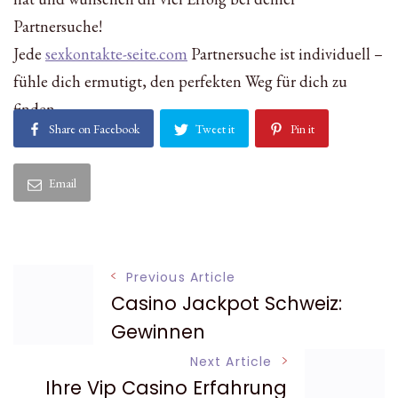
Partnersuche!
Jede
sexkontakte-seite.com
Partnersuche ist individuell –
fühle dich ermutigt, den perfekten Weg für dich zu
finden.
Share on Facebook
Tweet it
Pin it
Email
Post
Previous Article
Casino Jackpot Schweiz:
Navigation
Gewinnen
Next Article
Ihre Vip Casino Erfahrung