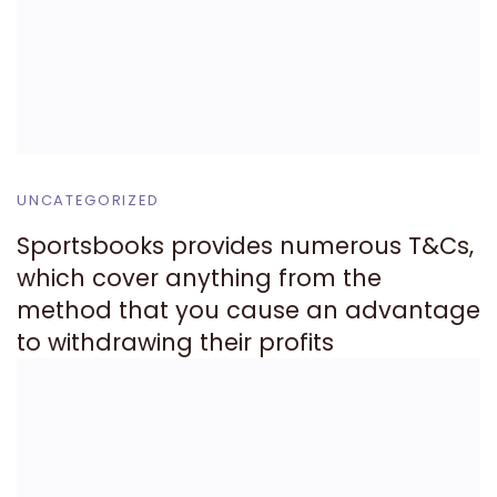
UNCATEGORIZED
Sportsbooks provides numerous T&Cs,
which cover anything from the
method that you cause an advantage
to withdrawing their profits