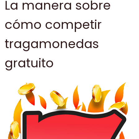
La manera sobre
cómo competir
tragamonedas
gratuito