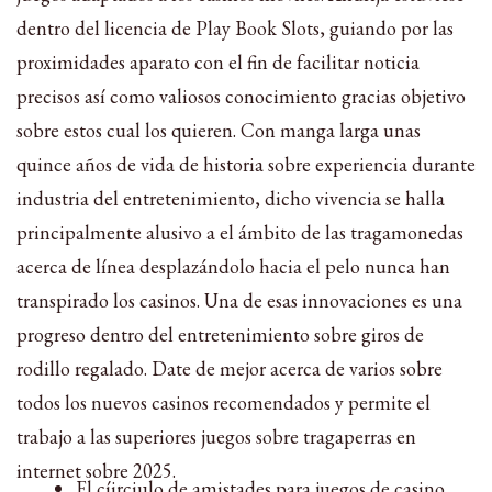
dentro del licencia de Play Book Slots, guiando por las
proximidades aparato con el fin de facilitar noticia
precisos así­ como valiosos conocimiento gracias objetivo
sobre estos cual los quieren. Con manga larga unas
quince años de vida de historia sobre experiencia durante
industria del entretenimiento, dicho vivencia se halla
principalmente alusivo a el ámbito de las tragamonedas
acerca de línea desplazándolo hacia el pelo nunca han
transpirado los casinos. Una de esas innovaciones es una
progreso dentro del entretenimiento sobre giros de
rodillo regalado. Date de mejor acerca de varios sobre
todos los nuevos casinos recomendados y permite el
trabajo a las superiores juegos sobre tragaperras en
internet sobre 2025.
El cí­irciulo de amistades para juegos de casino