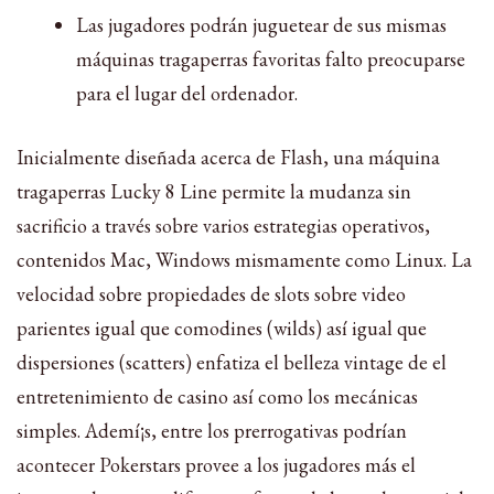
Las jugadores podrán juguetear de sus mismas
máquinas tragaperras favoritas falto preocuparse
para el lugar del ordenador.
Inicialmente diseñada acerca de Flash, una máquina
tragaperras Lucky 8 Line permite la mudanza sin
sacrificio a través sobre varios estrategias operativos,
contenidos Mac, Windows mismamente­ como Linux. La
velocidad sobre propiedades de slots sobre video
parientes igual que comodines (wilds) así­ igual que
dispersiones (scatters) enfatiza el belleza vintage de el
entretenimiento de casino así­ como los mecánicas
simples. Ademí¡s, entre los prerrogativas podrí­an
acontecer Pokerstars provee a los jugadores más el