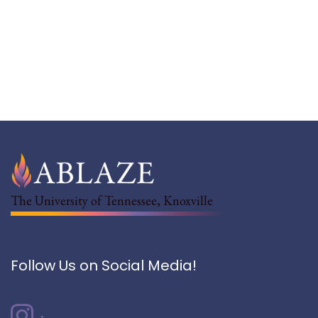
The University of Tennessee, Knoxville
Follow Us on Social Media!