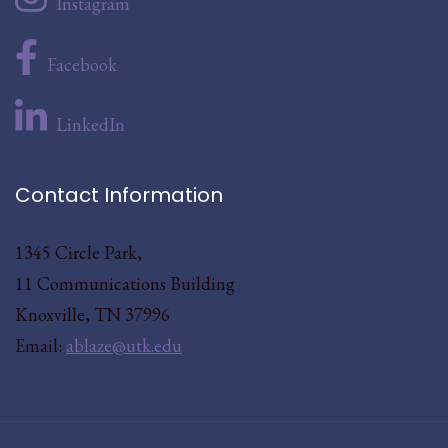
Instagram
Facebook
LinkedIn
Contact Information
1345 Circle Park,
11 Communications Building
Knoxville, TN 37996
Email:
ablaze@utk.edu