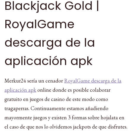
Blackjack Gold |
RoyalGame
descarga de la
aplicación apk
Merkur24 serí­a un cenador
RoyalGame descarga de la
aplicación apk
online donde es posible colaborar
gratuito en juegos de casino de este modo­ como
tragaperras. Continuamente estamos añadiendo
mayormente juegos y existen 3 formas sobre hojalata en
el caso de que nos lo olvidemos jackpots de que disfrutes.