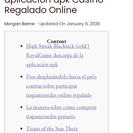
Regalado Online
Morgan Beirne
Updated On
January 6, 2026
Content
High Streak Blackjack Gold |
RoyalGame descarga de la
aplicación apk
Pros desplazándolo hacia el pelo
contras sobre participar
tragamonedas online regalado
La manera sobre cómo competir
tragamonedas gratuito
Titans of the Sun Theia