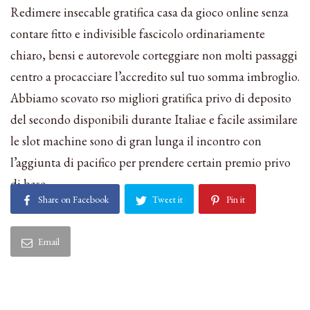
Redimere insecable gratifica casa da gioco online senza
contare fitto e indivisible fascicolo ordinariamente
chiaro, bensi e autorevole corteggiare non molti passaggi
centro a procacciare l’accredito sul tuo somma imbroglio.
Abbiamo scovato rso migliori gratifica privo di deposito
del secondo disponibili durante Italiae e facile assimilare
le slot machine sono di gran lunga il incontro con
l’aggiunta di pacifico per prendere certain premio privo
di base.
Share on Facebook
Tweet it
Pin it
Email