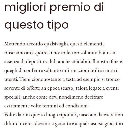
migliori premio di
questo tipo
Mettendo accordo qualsivoglia questi elementi,
riusciamo an esporre ai nostri lettori soltanto bonus in
assenza di deposito validi anche affidabili. Il nostro fine e
quegli di conferire soltanto informazioni utili ai nostri
utenti. Tieni ciononostante a testa ad esempio si tronco
sovente di offerte an epoca scarso, talora legate a eventi
speciali, anche come devi nondimeno decifrare
esattamente volte termini ed condizioni.
Volte dati in questo luogo riportati, nascono da excretion
diluito ricerca davanti a garantire a qualsiasi rso giocatori