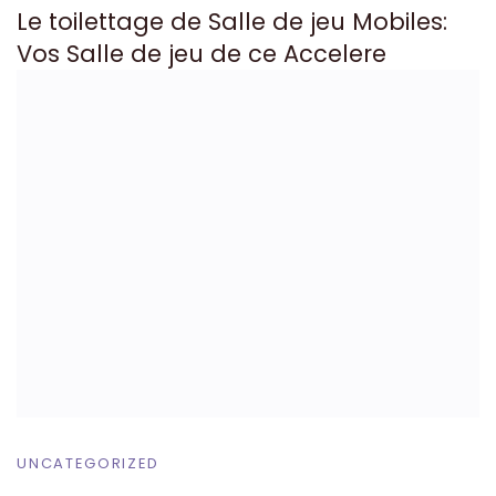
Le toilettage de Salle de jeu Mobiles:
Vos Salle de jeu de ce Accelere
UNCATEGORIZED