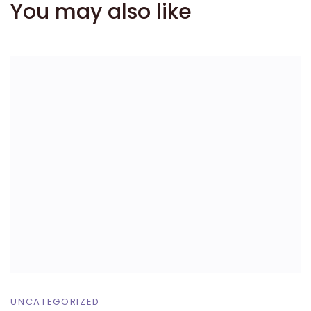
You may also like
UNCATEGORIZED