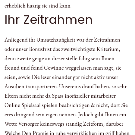
erheblich haarig sie sind kann.
Ihr Zeitrahmen
Anliegend ihr Umsatzhaufigkeit war der Zeitrahmen
oder unser Bonusfrist das zweitwichtigste Kriterium,
denn zweite geige an dieser stelle fahig sein Ihnen
freund und feind Gewinne weggelassen man sagt, sie
seien, sowie Die leser einander gar nicht aktiv unser
Ausuben transportieren. Unsereins drauf haben, so sehr
Eltern nicht mehr da Spass inoffizieller mitarbeiter
Online Spielsaal spielen beabsichtigen & nicht, dort Sie
eres dringend sein eigen nennen. Jedoch gibt Ihnen ein
Wette Versorger keineswegs standig Zeitform, daruber
Welche Den Pramie in ruhe verwirklichen im griff haben.