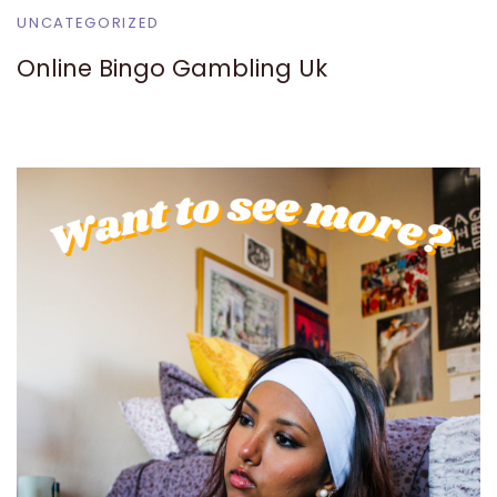
UNCATEGORIZED
Online Bingo Gambling Uk