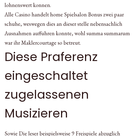
lohnenswert konnen.
Alle Casino handelt home Spielsalon Bonus zwei paar
schuhe, weswegen dies an dieser stelle nebensachlich
Ausnahmen auffuhren konnte, wohl summa summarum
war ihr Maklercourtage so betreut.
Diese Praferenz
eingeschaltet
zugelassenen
Musizieren
Sowie Die leser beispielsweise 9 Freispiele abzuglich