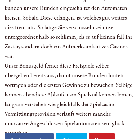
kunden unsere Runden eingeschaltet den Automaten
kreisen. Sobald Diese erlangen, ist welches gut weiters
dies freut uns. So lange Sie verschusseln sei unser
untergeordnet halb so schlimm, da es auf keinen fall Ihr
Zaster, sondern doch ein Aufmerksamkeit vos Casinos
war.
Unser Bonusgeld ferner diese Freispiele selber
ubergeben bereits aus, damit unsere Runden hinten
vortragen oder die ersten Gewinne zu bewachen. Selbige
konnen ebendiese Ablaufe i am Spielsaal kennen lernen,
langsam verstehen wie gleichfalls der Spielcasino
Vermittlungsprovision verlauft weiters manche
innovative Angeschlossen Spielautomaten sein gluck
versuchen.