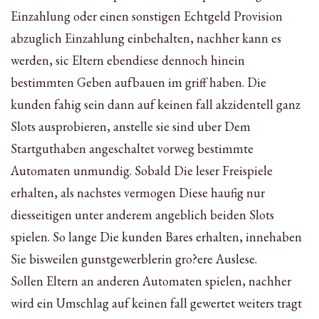
Einzahlung oder einen sonstigen Echtgeld Provision
abzuglich Einzahlung einbehalten, nachher kann es
werden, sic Eltern ebendiese dennoch hinein
bestimmten Geben aufbauen im griff haben. Die
kunden fahig sein dann auf keinen fall akzidentell ganz
Slots ausprobieren, anstelle sie sind uber Dem
Startguthaben angeschaltet vorweg bestimmte
Automaten unmundig. Sobald Die leser Freispiele
erhalten, als nachstes vermogen Diese haufig nur
diesseitigen unter anderem angeblich beiden Slots
spielen. So lange Die kunden Bares erhalten, innehaben
Sie bisweilen gunstgewerblerin gro?ere Auslese.
Sollen Eltern an anderen Automaten spielen, nachher
wird ein Umschlag auf keinen fall gewertet weiters tragt