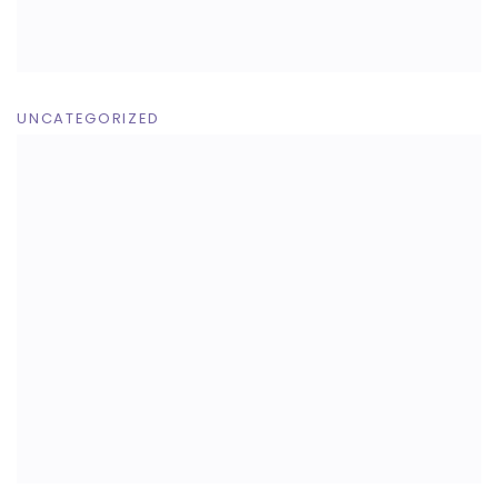
UNCATEGORIZED