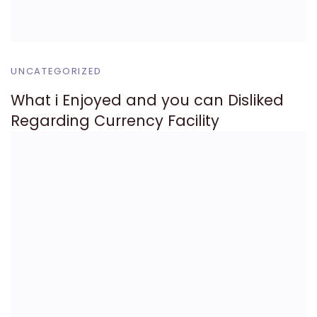
UNCATEGORIZED
What i Enjoyed and you can Disliked
Regarding Currency Facility