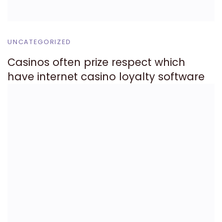
UNCATEGORIZED
Casinos often prize respect which
have internet casino loyalty software