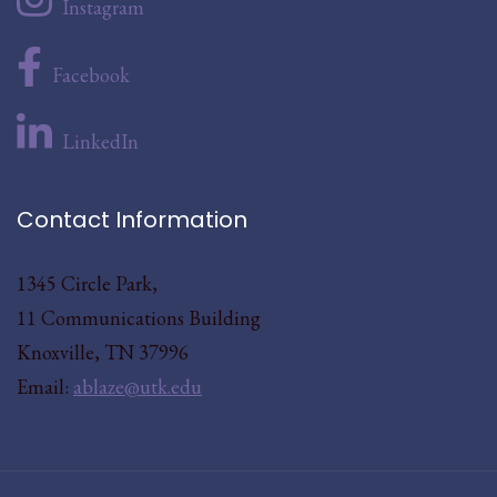
Instagram
Facebook
LinkedIn
Contact Information
1345 Circle Park,
11 Communications Building
Knoxville, TN 37996
Email:
ablaze@utk.edu