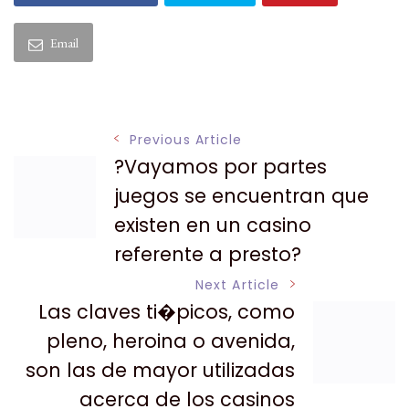
Email
Post
Previous Article
?Vayamos por partes
Navigation
juegos se encuentran que
existen en un casino
referente a presto?
Next Article
Las claves ti�picos, como
pleno, heroina o avenida,
son las de mayor utilizadas
acerca de los casinos