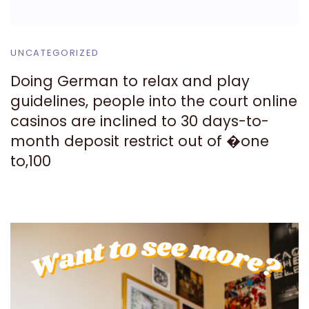
UNCATEGORIZED
Doing German to relax and play
guidelines, people into the court online
casinos are inclined to 30 days-to-
month deposit restrict out of �one
to,100