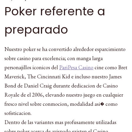
Poker referente a
preparado
Nuestro poker se ha convertido alrededor esparcimiento
sobre casino para excelencia; con manga larga
personajillos iconicos del
PariPesa Casino
cine como Bret
Maverick, The Cincinnati Kid e incluso nuestro James
Bond de Daniel Craig durante dedicacion de Casino
Royale de el 2006, elevando nuestro juego en cualquier
fresco nivel sobre conmocion, modalidad asi� como
sofisticacion.
Dentro de las variantes mas profusamente utilizadas
sobre poker acerca de avispado existen el Casino