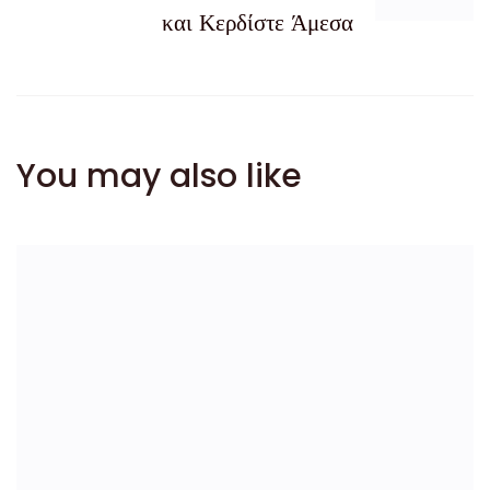
και Κερδίστε Άμεσα
You may also like