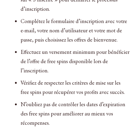
d’inscription.
Complétez le formulaire d’inscription avec votre
e-mail, votre nom d’utilisateur et votre mot de
passe, puis choisissez les offres de bienvenue.
Effectuez un versement minimum pour bénéficier
de l’offre de free spins disponible lors de
l’inscription.
Vérifiez de respecter les critères de mise sur les
free spins pour récupérer vos profits avec succès.
N’oubliez pas de contrôler les dates d’expiration
des free spins pour améliorer au mieux vos
récompenses.