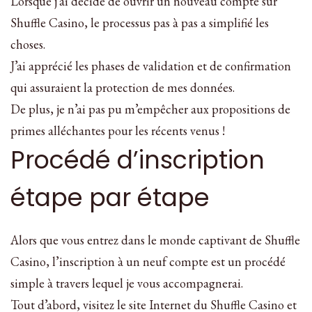
Lorsque j’ai décidé de ouvrir un nouveau compte sur
Shuffle Casino, le processus pas à pas a simplifié les
choses.
J’ai apprécié les phases de validation et de confirmation
qui assuraient la protection de mes données.
De plus, je n’ai pas pu m’empêcher aux propositions de
primes alléchantes pour les récents venus !
Procédé d’inscription
étape par étape
Alors que vous entrez dans le monde captivant de Shuffle
Casino, l’inscription à un neuf compte est un procédé
simple à travers lequel je vous accompagnerai.
Tout d’abord, visitez le site Internet du Shuffle Casino et