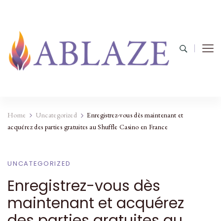
Home
Uncategorized
Enregistrez-vous dès maintenant et
acquérez des parties gratuites au Shuffle Casino en France
UNCATEGORIZED
Enregistrez-vous dès
maintenant et acquérez
des parties gratuites au