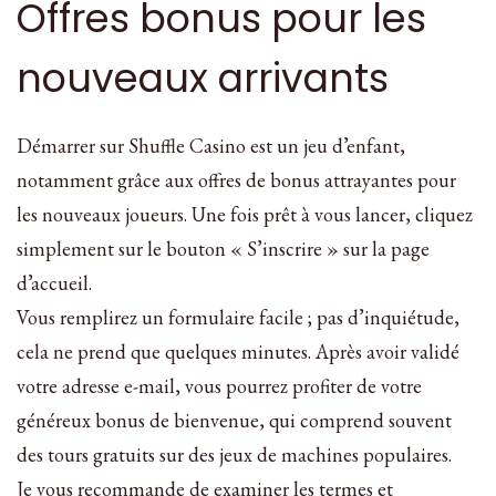
Offres bonus pour les
nouveaux arrivants
Démarrer sur Shuffle Casino est un jeu d’enfant,
notamment grâce aux offres de bonus attrayantes pour
les nouveaux joueurs. Une fois prêt à vous lancer, cliquez
simplement sur le bouton « S’inscrire » sur la page
d’accueil.
Vous remplirez un formulaire facile ; pas d’inquiétude,
cela ne prend que quelques minutes. Après avoir validé
votre adresse e-mail, vous pourrez profiter de votre
généreux bonus de bienvenue, qui comprend souvent
des tours gratuits sur des jeux de machines populaires.
Je vous recommande de examiner les termes et