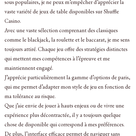
sous populaires, je ne peux m’empêcher d’apprécier la
vaste variété de jeux de table disponibles sur Shuffle
Casino.
Avec une vaste sélection comprenant des classiques
comme le blackjack, la roulette et le baccarat, je me sens
toujours attiré. Chaque jeu offre des stratégies distinctes
qui mettent mes compétences à l’épreuve et me
maintiennent engagé.
J’apprécie particulièrement la gamme d’options de paris,
qui me permet d’adapter mon style de jeu en fonction de
ma tolérance au risque.
Que j’aie envie de jouer à hauts enjeux ou de vivre une
expérience plus décontractée, il y a toujours quelque
chose de disponible qui correspond à mes préférences.
De plus, l’interface efficace permet de naviguer sans