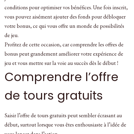
conditions pour optimiser vos bénéfices. Une fois inscrit,
vous pouvez aisément ajouter des fonds pour débloquer
votre bonus, ce qui vous offre un monde de possibilités
de jeu.
Profitez de cette occasion, car comprendre les offres de
bonus peut grandement améliorer votre expérience de
jeu et vous mettre sur la voie au succès dès le début !
Comprendre l’offre
de tours gratuits
Saisir l’offre de tours gratuits peut sembler écrasant au
début, surtout lorsque vous êtes enthousiaste à l’idée de
vous lancer dans l’action.