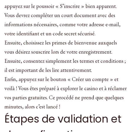
appuyez sur le poussoir « S’inscrire » bien apparent.
Vous devrez compléter un court document avec des
informations nécessaires, comme votre adresse e-mail,
votre identifiant et un code secret sécurisé.
Ensuite, choisissez les primes de bienvenue auxquels
vous désirez souscrire lors de votre enregistrement.
Ensuite, consentez simplement les termes et conditions ;
il est important de les lire attentivement.
Enfin, appuyez sur le bouton « Créer un compte » et
voilà ! Vous êtes préparé à explorer le casino et à réclamer
vos parties gratuites. Ce procédé ne prend que quelques
minutes, alors c’est lancé !
Étapes de validation et