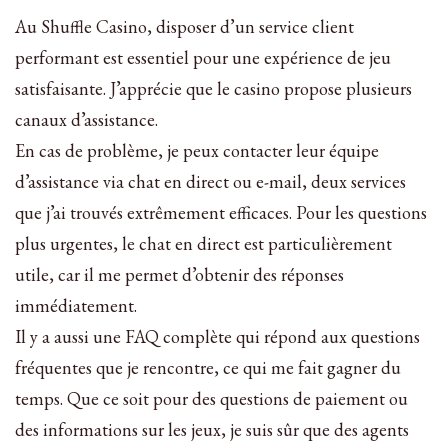
Au Shuffle Casino, disposer d’un service client
performant est essentiel pour une expérience de jeu
satisfaisante. J’apprécie que le casino propose plusieurs
canaux d’assistance.
En cas de problème, je peux contacter leur équipe
d’assistance via chat en direct ou e-mail, deux services
que j’ai trouvés extrêmement efficaces. Pour les questions
plus urgentes, le chat en direct est particulièrement
utile, car il me permet d’obtenir des réponses
immédiatement.
Il y a aussi une FAQ complète qui répond aux questions
fréquentes que je rencontre, ce qui me fait gagner du
temps. Que ce soit pour des questions de paiement ou
des informations sur les jeux, je suis sûr que des agents