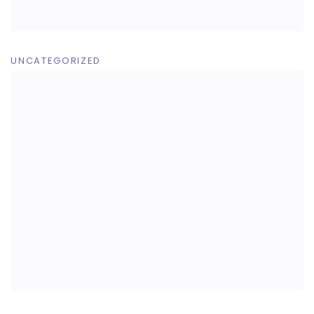
UNCATEGORIZED