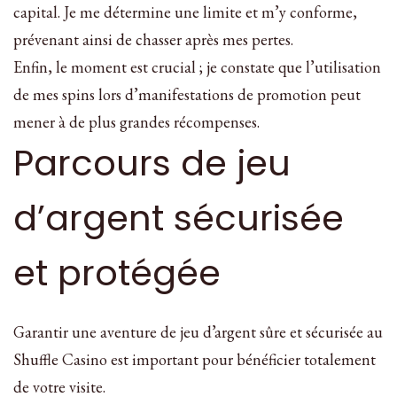
capital. Je me détermine une limite et m’y conforme,
prévenant ainsi de chasser après mes pertes.
Enfin, le moment est crucial ; je constate que l’utilisation
de mes spins lors d’manifestations de promotion peut
mener à de plus grandes récompenses.
Parcours de jeu
d’argent sécurisée
et protégée
Garantir une aventure de jeu d’argent sûre et sécurisée au
Shuffle Casino est important pour bénéficier totalement
de votre visite.