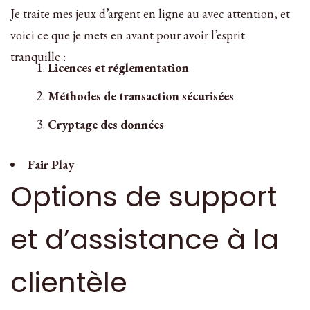
Je traite mes jeux d’argent en ligne au avec attention, et
voici ce que je mets en avant pour avoir l’esprit
tranquille :
Licences et réglementation
Méthodes de transaction sécurisées
Cryptage des données
Fair Play
Options de support
et d’assistance à la
clientèle