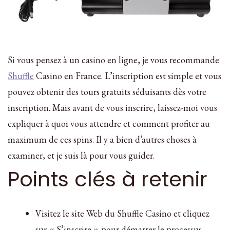
Si vous pensez à un casino en ligne, je vous recommande
Shuffle
Casino en France. L’inscription est simple et vous
pouvez obtenir des tours gratuits séduisants dès votre
inscription. Mais avant de vous inscrire, laissez-moi vous
expliquer à quoi vous attendre et comment profiter au
maximum de ces spins. Il y a bien d’autres choses à
examiner, et je suis là pour vous guider.
Points clés à retenir
Visitez le site Web du Shuffle Casino et cliquez
sur « S’inscrire » pour démarrer le processus