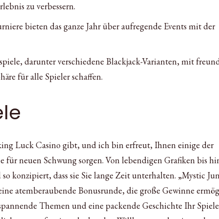
rlebnis zu verbessern.
niere bieten das ganze Jahr über aufregende Events mit der
piele, darunter verschiedene Blackjack-Varianten, mit freun
re für alle Spieler schaffen.
ele
ing Luck Casino gibt, und ich bin erfreut, Ihnen einige der
die für neuen Schwung sorgen. Von lebendigen Grafiken bis hi
so konzipiert, dass sie Sie lange Zeit unterhalten. „Mystic Ju
d eine atemberaubende Bonusrunde, die große Gewinne ermög
 spannende Themen und eine packende Geschichte Ihr Spiele