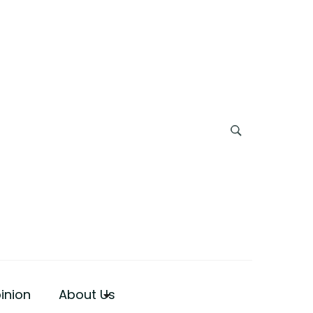
inion
About Us