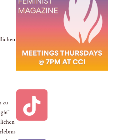
dlichen
n zu
ngle“
lichen
rlebnis