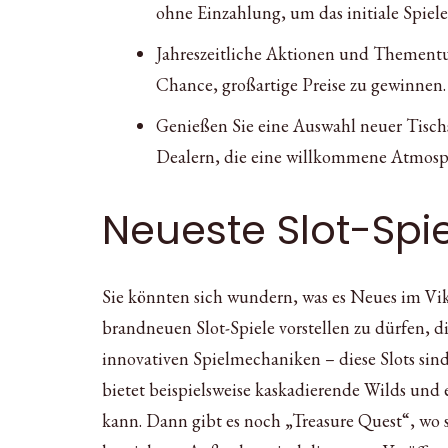
ohne Einzahlung, um das initiale Spiele
Jahreszeitliche Aktionen und Thementur
Chance, großartige Preise zu gewinnen.
Genießen Sie eine Auswahl neuer Tischs
Dealern, die eine willkommene Atmosphä
Neueste Slot-Spi
Sie könnten sich wundern, was es Neues im Vik
brandneuen Slot-Spiele vorstellen zu dürfen, 
innovativen Spielmechaniken – diese Slots sind 
bietet beispielsweise kaskadierende Wilds un
kann. Dann gibt es noch „Treasure Quest“, wo