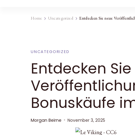
Home
Uncategorized
Entdecken Sie neue Veröffentli
UNCATEGORIZED
Entdecken Sie
Veröffentlich
Bonuskäufe im
Morgan Beirne
November 3, 2025