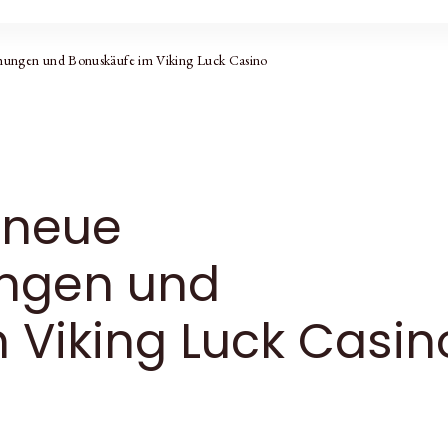
chungen und Bonuskäufe im Viking Luck Casino
 neue
ungen und
 Viking Luck Casin