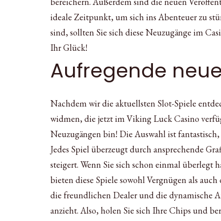
bereichern. Außerdem sind die neuen Veröffen
ideale Zeitpunkt, um sich ins Abenteuer zu st
sind, sollten Sie sich diese Neuzugänge im Cas
Ihr Glück!
Aufregende neue 
Nachdem wir die aktuellsten Slot-Spiele entde
widmen, die jetzt im Viking Luck Casino verfüg
Neuzugängen bin! Die Auswahl ist fantastisch, 
Jedes Spiel überzeugt durch ansprechende Graf
steigert. Wenn Sie sich schon einmal überlegt 
bieten diese Spiele sowohl Vergnügen als auch
die freundlichen Dealer und die dynamische 
anzieht. Also, holen Sie sich Ihre Chips und ber