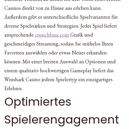
Casinos direkt von zu Hause aus erleben kann.
Außerdem gibt es unterschiedliche Spielvarianten für
diverse Spielstärken und Strategien. Jedes Spiel liefert
ansprechende
crunchbase.com
Grafik und
geschmeidiges Streaming, sodass Sie mühelos Ihren
Favoriten auswählen oder etwas Neues erkunden
können. Mit einer breiten Auswahl an Optionen und
einem qualitativ hochwertigen Gameplay liefert das
Winshark Casino jedem Spielertyp ein einzigartiges
Erlebnis.
Optimiertes
Spielerengagement