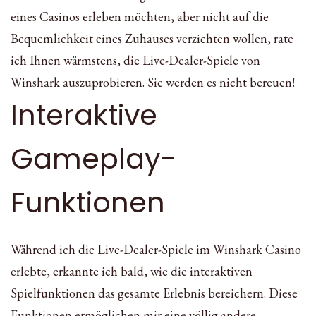
eines Casinos erleben möchten, aber nicht auf die
Bequemlichkeit eines Zuhauses verzichten wollen, rate
ich Ihnen wärmstens, die Live-Dealer-Spiele von
Winshark auszuprobieren. Sie werden es nicht bereuen!
Interaktive
Gameplay-
Funktionen
Während ich die Live-Dealer-Spiele im Winshark Casino
erlebte, erkannte ich bald, wie die interaktiven
Spielfunktionen das gesamte Erlebnis bereichern. Diese
Funktionen ermöglichen mir eine völlig andere