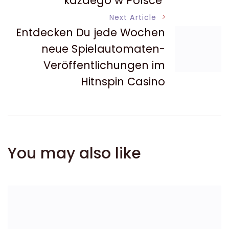
każdego w Polsce
Next Article
Entdecken Du jede Wochen
neue Spielautomaten-
Veröffentlichungen im
Hitnspin Casino
You may also like