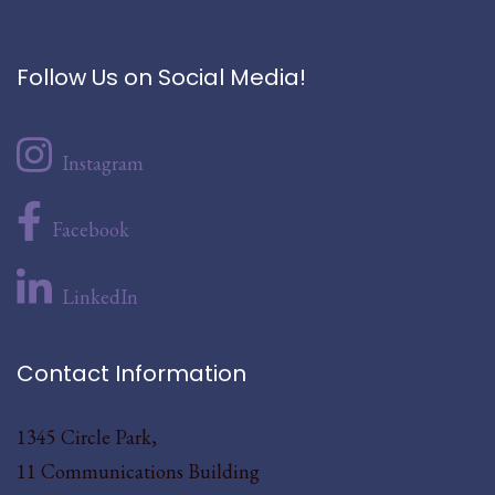
Follow Us on Social Media!
Instagram
Facebook
LinkedIn
Contact Information
1345 Circle Park,
11 Communications Building