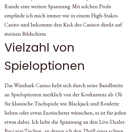
Runde eine weitere Spannung. Mit solchen Profis
empfinde ich mich immer wie in einem High-Stakes-
Casino und bekomme den Kick des Casinos direkt auf
meinen Bildschirm.
Vielzahl von
Spieloptionen
Das Winshark Casino hebt sich durch seine Bandbreite
an Spieloptionen merklich von der Konkurrenz ab. Ob
Sie klassische Tischspiele wie Blackjack und Roulette
lieben oder etwas Exotischeres wünschen, es ist für jeden
etwas dabei. Ich liebe die Spannung an den Live-Dealer-
Baccarat-Tischen, an denen ich den Thrill eines echten