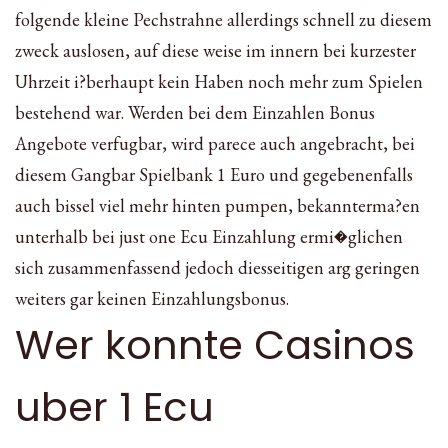
folgende kleine Pechstrahne allerdings schnell zu diesem
zweck auslosen, auf diese weise im innern bei kurzester
Uhrzeit i?berhaupt kein Haben noch mehr zum Spielen
bestehend war. Werden bei dem Einzahlen Bonus
Angebote verfugbar, wird parece auch angebracht, bei
diesem Gangbar Spielbank 1 Euro und gegebenenfalls
auch bissel viel mehr hinten pumpen, bekannterma?en
unterhalb bei just one Ecu Einzahlung ermi�glichen
sich zusammenfassend jedoch diesseitigen arg geringen
weiters gar keinen Einzahlungsbonus.
Wer konnte Casinos
uber 1 Ecu