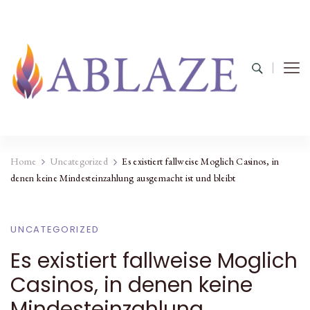
Home
Uncategorized
Es existiert fallweise Moglich Casinos, in
denen keine Mindesteinzahlung ausgemacht ist und bleibt
UNCATEGORIZED
Es existiert fallweise Moglich
Casinos, in denen keine
Mindesteinzahlung