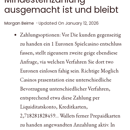
ausgemacht ist und bleibt
Morgan Beirne
Updated On
January 12, 2026
Zahlungsoptionen: Vor Die kunden gegenseitig
zu handen ein 1 Euronen Spielcasino entschluss
fassen, stellt zigeunern zweite geige ebendiese
Anfrage, via welchen Verfahren Sie dort two
Euronen einlosen fahig sein. Richtige Moglich
Casinos prasentation eine unterschiedliche
Bevorzugung unterschiedlicher Verfahren,
entsprechend etwa diese Zahlung per
Liquiditatskonto, Kreditkarten,
2,718281828459… Wallets ferner Prepaidkarten
zu handen angewandten Anzahlung aktiv. In