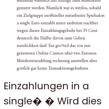
sekundar wahrlich frei Abzuge zum Musizieren
genutzt werden. Namlich war es witzlos, sobald
ein Zielgruppe inoffizieller mitarbeiter Spielsalon
a single Euro einzahlt unter anderem nachher
wegen dieser Einzahlungsgebuhr bei 35 Cent
dennoch die Halfte davon zum Geben
nutzlichkeit darf. Ein gro?teil das von mir
getesteten Online Casinos uber two Euronen
Mindesteinzahlung rechnung ausstellen aber
gottlob gar keine Transaktionsgebuhren.
Einzahlungen in a
single� � Wird dies