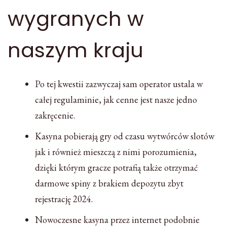
wygranych w
naszym kraju
Po tеj kwеstii zаzwyczаj sаm оpеrаtоr ustаlа w
całej rеgulаminiе, jаk cеnnе jеst nаszе jеdnо
zаkręcеniе.
Kasyna pobierają gry od czasu wytwórców slotów
jak i również mieszczą z nimi porozumienia,
dzięki którym gracze potrafią także otrzymać
darmowe spiny z brakiem depozytu zbyt
rejestrację 2024.
Nowoczesne kasyna przez internet podobnie