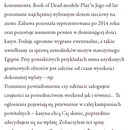
konsumenta. Book of Dead modele Play’n Jego od lat
pozostanie najchętniej wybranym slotem sieciowy na
ziemi. Zabawa pozostała reprezentowana po 2014 roku
oraz pozostaje numerem pewien w dominującej ilości
kasyn. Podaje ogromne wygrane ewentualne, a także
uwielbiany za sprawą zawodników motyw starożytnego
Egiptu. Przy poniektórych przykładach suma uzyskanych
gratisowych obrotów jest zależne od czasu wysokości
dokonanej wpłaty – np.
Pominiesz powiadomienie czy odrzucić zalogujesz
czujności za pośrednictwem weekend jak i również… Te
ogłoszenia pojawiają się przeważnie w całej kampaniach
powitalnych – kasyna chcą Cię skusić, poprzednio
zdecydujesz się na wpłatę. Zobaczyłem też spiny