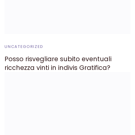
UNCATEGORIZED
Posso risvegliare subito eventuali
ricchezza vinti in indivis Gratifica?