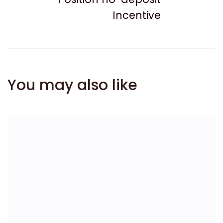
Incentive
You may also like