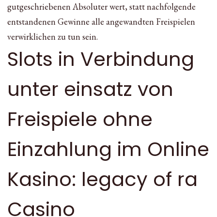
gutgeschriebenen Absoluter wert, statt nachfolgende
entstandenen Gewinne alle angewandten Freispielen
verwirklichen zu tun sein.
Slots in Verbindung
unter einsatz von
Freispiele ohne
Einzahlung im Online
Kasino: legacy of ra
Casino