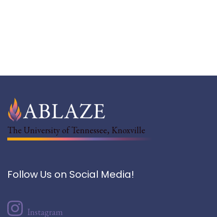
The University of Tennessee, Knoxville
Follow Us on Social Media!
Instagram