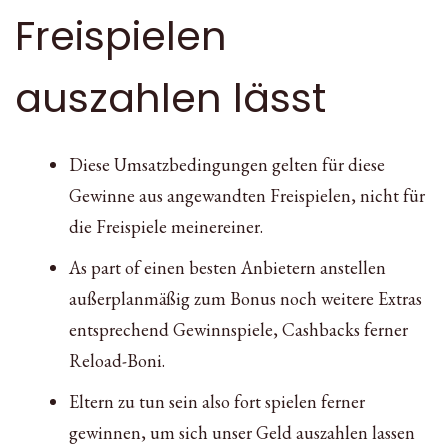
Freispielen
auszahlen lässt
Diese Umsatzbedingungen gelten für diese
Gewinne aus angewandten Freispielen, nicht für
die Freispiele meinereiner.
As part of einen besten Anbietern anstellen
außerplanmäßig zum Bonus noch weitere Extras
entsprechend Gewinnspiele, Cashbacks ferner
Reload-Boni.
Eltern zu tun sein also fort spielen ferner
gewinnen, um sich unser Geld auszahlen lassen