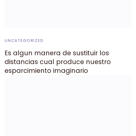
UNCATEGORIZED
Es algun manera de sustituir los
distancias cual produce nuestro
esparcimiento imaginario