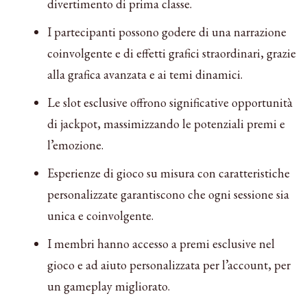
divertimento di prima classe.
I partecipanti possono godere di una narrazione
coinvolgente e di effetti grafici straordinari, grazie
alla grafica avanzata e ai temi dinamici.
Le slot esclusive offrono significative opportunità
di jackpot, massimizzando le potenziali premi e
l’emozione.
Esperienze di gioco su misura con caratteristiche
personalizzate garantiscono che ogni sessione sia
unica e coinvolgente.
I membri hanno accesso a premi esclusive nel
gioco e ad aiuto personalizzata per l’account, per
un gameplay migliorato.