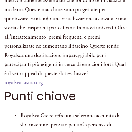
meticolosamente assemblati che fondono temi classici e
moderni. Queste macchine sono progettate per
ipnotizzare, vantando una visualizzazione avanzata e una
storia che trasporta i partecipanti in nuovi universi. Oltre
all’intrattenimento, premi frequenti e premi
personalizzate ne aumentano il fascino. Questo rende
Royalsea una destinazione impareggiabile per i
partecipanti più esigenti in cerca di emozioni forti. Qual
è il vero appeal di queste slot esclusive?
royalseacasino.org
Punti chiave
Royalsea Gioco offre una selezione accurata di
slot machine, pensate per un’esperienza di