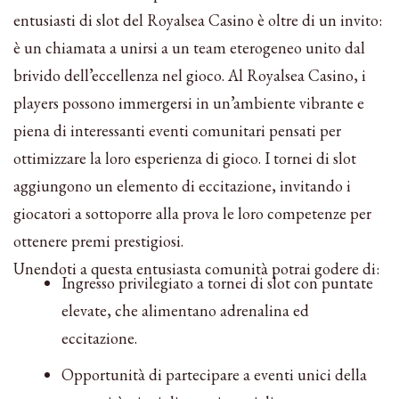
entusiasti di slot del Royalsea Casino è oltre di un invito:
è un chiamata a unirsi a un team eterogeneo unito dal
brivido dell’eccellenza nel gioco. Al Royalsea Casino, i
players possono immergersi in un’ambiente vibrante e
piena di interessanti eventi comunitari pensati per
ottimizzare la loro esperienza di gioco. I tornei di slot
aggiungono un elemento di eccitazione, invitando i
giocatori a sottoporre alla prova le loro competenze per
ottenere premi prestigiosi.
Unendoti a questa entusiasta comunità potrai godere di:
Ingresso privilegiato a tornei di slot con puntate
elevate, che alimentano adrenalina ed
eccitazione.
Opportunità di partecipare a eventi unici della