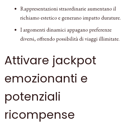
Rappresentazioni straordinarie aumentano il
richiamo estetico e generano impatto durature.
I argomenti dinamici appagano preferenze
diversi, offrendo possibilità di viaggi illimitate.
Attivare jackpot
emozionanti e
potenziali
ricompense