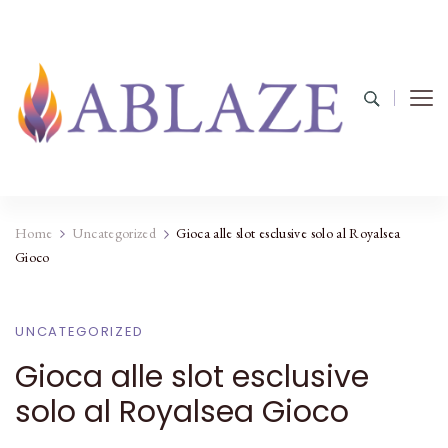
Home
Uncategorized
Gioca alle slot esclusive solo al Royalsea
Gioco
UNCATEGORIZED
Gioca alle slot esclusive
solo al Royalsea Gioco