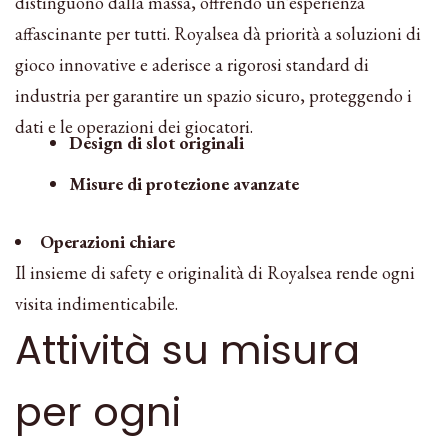
distinguono dalla massa, offrendo un’esperienza
affascinante per tutti. Royalsea dà priorità a soluzioni di
gioco innovative e aderisce a rigorosi standard di
industria per garantire un spazio sicuro, proteggendo i
dati e le operazioni dei giocatori.
Design di slot originali
Misure di protezione avanzate
Operazioni chiare
Il insieme di safety e originalità di Royalsea rende ogni
visita indimenticabile.
Attività su misura
per ogni