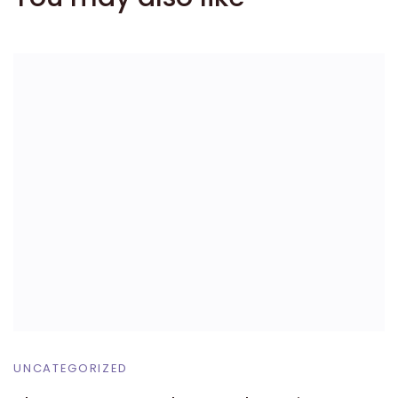
UNCATEGORIZED