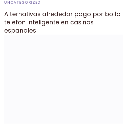
UNCATEGORIZED
Alternativas alrededor pago por bollo
telefon inteligente en casinos
espanoles