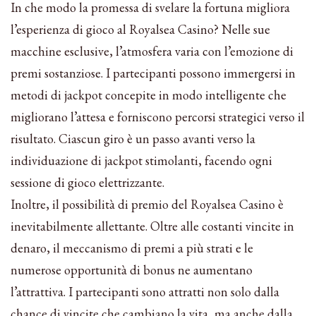
In che modo la promessa di svelare la fortuna migliora
l’esperienza di gioco al Royalsea Casino? Nelle sue
macchine esclusive, l’atmosfera varia con l’emozione di
premi sostanziose. I partecipanti possono immergersi in
metodi di jackpot concepite in modo intelligente che
migliorano l’attesa e forniscono percorsi strategici verso il
risultato. Ciascun giro è un passo avanti verso la
individuazione di jackpot stimolanti, facendo ogni
sessione di gioco elettrizzante.
Inoltre, il possibilità di premio del Royalsea Casino è
inevitabilmente allettante. Oltre alle costanti vincite in
denaro, il meccanismo di premi a più strati e le
numerose opportunità di bonus ne aumentano
l’attrattiva. I partecipanti sono attratti non solo dalla
chance di vincite che cambiano la vita, ma anche dalla