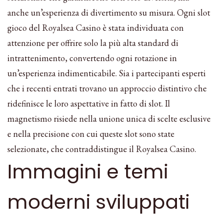
anche un’esperienza di divertimento su misura. Ogni slot
gioco del Royalsea Casino è stata individuata con
attenzione per offrire solo la più alta standard di
intrattenimento, convertendo ogni rotazione in
un’esperienza indimenticabile. Sia i partecipanti esperti
che i recenti entrati trovano un approccio distintivo che
ridefinisce le loro aspettative in fatto di slot. Il
magnetismo risiede nella unione unica di scelte esclusive
e nella precisione con cui queste slot sono state
selezionate, che contraddistingue il Royalsea Casino.
Immagini e temi
moderni sviluppati