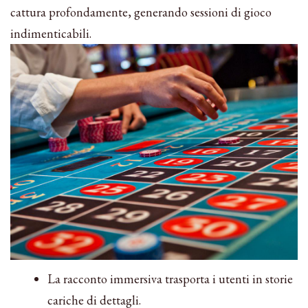
cattura profondamente, generando sessioni di gioco
indimenticabili.
La racconto immersiva trasporta i utenti in storie
cariche di dettagli.