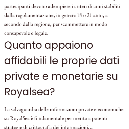
partecipanti devono adempiere i criteri di anni stabiliti
dalla regolamentazione, in genere 18 o 21 anni, a
secondo della regione, per scommettere in modo
consapevole e legale.
Quanto appaiono
affidabili le proprie dati
private e monetarie su
Royalsea?
La salvaguardia delle informazioni private e economiche
su RoyalSea è fondamentale per merito a potenti
strategie di crittografia dei informazioni. …