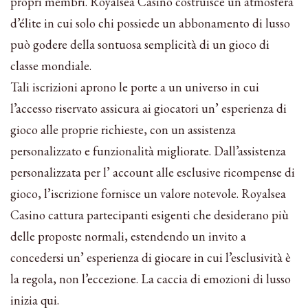
propri membri. Royalsea Casino costruisce un atmosfera
d’élite in cui solo chi possiede un abbonamento di lusso
può godere della sontuosa semplicità di un gioco di
classe mondiale.
Tali iscrizioni aprono le porte a un universo in cui
l’accesso riservato assicura ai giocatori un’ esperienza di
gioco alle proprie richieste, con un assistenza
personalizzato e funzionalità migliorate. Dall’assistenza
personalizzata per l’ account alle esclusive ricompense di
gioco, l’iscrizione fornisce un valore notevole. Royalsea
Casino cattura partecipanti esigenti che desiderano più
delle proposte normali, estendendo un invito a
concedersi un’ esperienza di giocare in cui l’esclusività è
la regola, non l’eccezione. La caccia di emozioni di lusso
inizia qui.