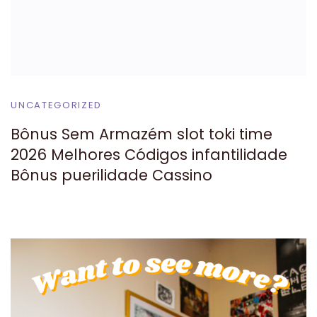
UNCATEGORIZED
Bônus Sem Armazém slot toki time
2026 Melhores Códigos infantilidade
Bônus puerilidade Cassino