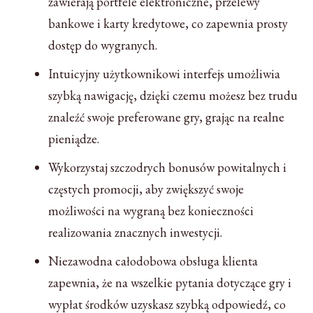
zawierają portfele elektroniczne, przelewy
bankowe i karty kredytowe, co zapewnia prosty
dostęp do wygranych.
Intuicyjny użytkownikowi interfejs umożliwia
szybką nawigację, dzięki czemu możesz bez trudu
znaleźć swoje preferowane gry, grając na realne
pieniądze.
Wykorzystaj szczodrych bonusów powitalnych i
częstych promocji, aby zwiększyć swoje
możliwości na wygraną bez konieczności
realizowania znacznych inwestycji.
Niezawodna całodobowa obsługa klienta
zapewnia, że na wszelkie pytania dotyczące gry i
wypłat środków uzyskasz szybką odpowiedź, co