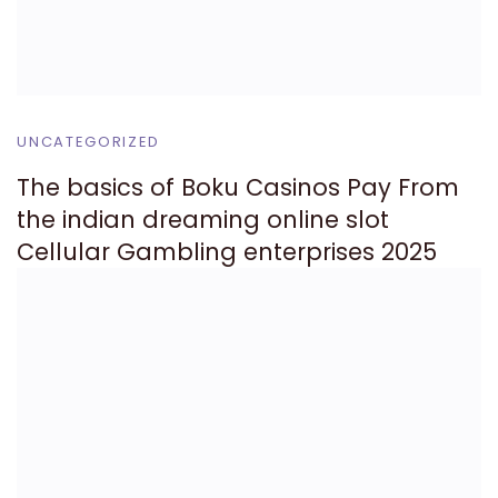
UNCATEGORIZED
The basics of Boku Casinos Pay From
the indian dreaming online slot
Cellular Gambling enterprises 2025