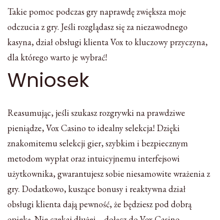
Takie pomoc podczas gry naprawdę zwiększa moje
odczucia z gry. Jeśli rozglądasz się za niezawodnego
kasyna, dział obsługi klienta Vox to kluczowy przyczyna,
dla którego warto je wybrać!
Wniosek
Reasumując, jeśli szukasz rozgrywki na prawdziwe
pieniądze, Vox Casino to idealny selekcja! Dzięki
znakomitemu selekcji gier, szybkim i bezpiecznym
metodom wypłat oraz intuicyjnemu interfejsowi
użytkownika, gwarantujesz sobie niesamowite wrażenia z
gry. Dodatkowo, kuszące bonusy i reaktywna dział
obsługi klienta dają pewność, że będziesz pod dobrą
opieką. Nie czekaj dłużej – dołącz do Vox Casino