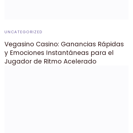
UNCATEGORIZED
Vegasino Casino: Ganancias Rápidas
y Emociones Instantáneas para el
Jugador de Ritmo Acelerado