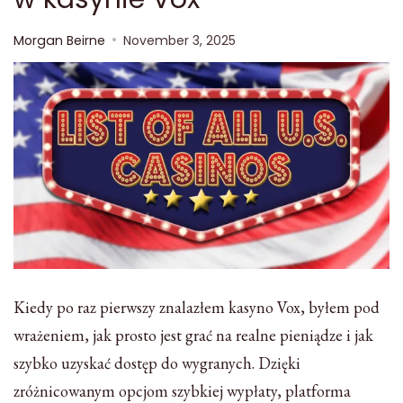
Morgan Beirne
November 3, 2025
Kiedy po raz pierwszy znalazłem kasyno Vox, byłem pod
wrażeniem, jak prosto jest grać na realne pieniądze i jak
szybko uzyskać dostęp do wygranych. Dzięki
zróżnicowanym opcjom szybkiej wypłaty, platforma