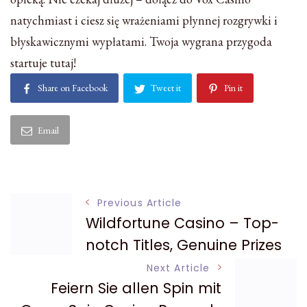
natychmiast i ciesz się wrażeniami płynnej rozgrywki i
błyskawicznymi wypłatami. Twoja wygrana przygoda
startuje tutaj!
Share on Facebook
Tweet it
Pin it
Email
Post
Previous Article
Wildfortune Casino – Top-
Navigation
notch Titles, Genuine Prizes
Next Article
Feiern Sie allen Spin mit