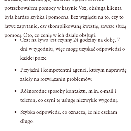
potrzebowałem pomocy w kasynie Vox, obsługa klienta
była bardzo szybka i pomocna. Bez względu na to, czy to
łatwe zapytanie, czy skomplikowaną kwestię, zawsze służą
pomocą. Oto, co cenię w ich dziale obsługi:
Czat na żywo jest czynny 24 godziny na dobę, 7
dni w tygodniu, więc mogę uzyskać odpowiedzi o
każdej porze.
Przyjaźni i kompetentni agenci, którym naprawdę
zależy na rozwiązaniu problemów.
Różnorodne sposoby kontaktu, m.in. e-mail i
telefon, co czyni tę usługę niezwykle wygodną.
Szybka odpowiedź, co oznacza, że nie czekam
długo.