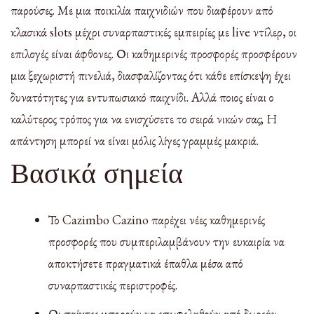
παρούσες. Με μια ποικιλία παιχνιδιών που διαφέρουν από
κλασικά slots μέχρι συναρπαστικές εμπειρίες με live ντίλερ, οι
επιλογές είναι άφθονες. Οι καθημερινές προσφορές προσφέρουν
μια ξεχωριστή πινελιά, διασφαλίζοντας ότι κάθε επίσκεψη έχει
δυνατότητες για εντυπωσιακό παιχνίδι. Αλλά ποιος είναι ο
καλύτερος τρόπος για να ενισχύσετε το σειρά νικών σας; Η
απάντηση μπορεί να είναι μόλις λίγες γραμμές μακριά.
Βασικά σημεία
Το Cazimbo Cazino παρέχει νέες καθημερινές
προσφορές που συμπεριλαμβάνουν την ευκαιρία να
αποκτήσετε πραγματικά έπαθλα μέσα από
συναρπαστικές περιστροφές.
Οι παίχτες μπορούν να επωφεληθούν από δωρεάν