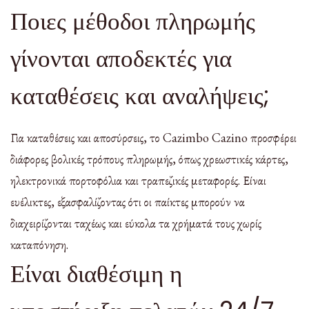
Ποιες μέθοδοι πληρωμής
γίνονται αποδεκτές για
καταθέσεις και αναλήψεις;
Για καταθέσεις και αποσύρσεις, το Cazimbo Cazino προσφέρει
διάφορες βολικές τρόπους πληρωμής, όπως χρεωστικές κάρτες,
ηλεκτρονικά πορτοφόλια και τραπεζικές μεταφορές. Είναι
ευέλικτες, εξασφαλίζοντας ότι οι παίκτες μπορούν να
διαχειρίζονται ταχέως και εύκολα τα χρήματά τους χωρίς
καταπόνηση.
Είναι διαθέσιμη η