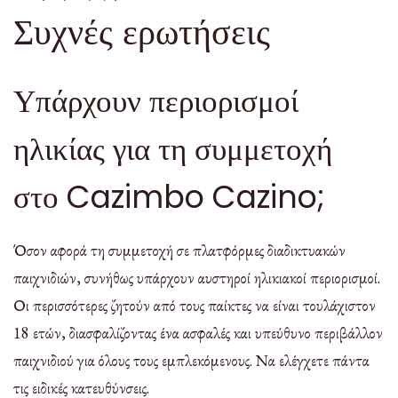
Συχνές ερωτήσεις
Υπάρχουν περιορισμοί
ηλικίας για τη συμμετοχή
στο Cazimbo Cazino;
Όσον αφορά τη συμμετοχή σε πλατφόρμες διαδικτυακών
παιχνιδιών, συνήθως υπάρχουν αυστηροί ηλικιακοί περιορισμοί.
Οι περισσότερες ζητούν από τους παίκτες να είναι τουλάχιστον
18 ετών, διασφαλίζοντας ένα ασφαλές και υπεύθυνο περιβάλλον
παιχνιδιού για όλους τους εμπλεκόμενους. Να ελέγχετε πάντα
τις ειδικές κατευθύνσεις.