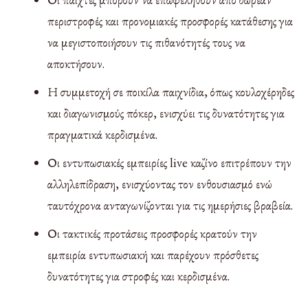
περιστροφές και προνομιακές προσφορές κατάθεσης για
να μεγιστοποιήσουν τις πιθανότητές τους να
αποκτήσουν.
Η συμμετοχή σε ποικίλα παιχνίδια, όπως κουλοχέρηδες
και διαγωνισμούς πόκερ, ενισχύει τις δυνατότητες για
πραγματικά κερδισμένα.
Οι εντυπωσιακές εμπειρίες live καζίνο επιτρέπουν την
αλληλεπίδραση, ενισχύοντας τον ενθουσιασμό ενώ
ταυτόχρονα ανταγωνίζονται για τις ημερήσιες βραβεία.
Οι τακτικές προτάσεις προσφορές κρατούν την
εμπειρία εντυπωσιακή και παρέχουν πρόσθετες
δυνατότητες για στροφές και κερδισμένα.