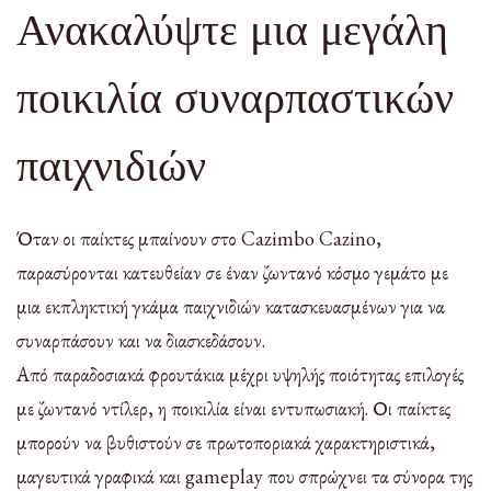
Ανακαλύψτε μια μεγάλη
ποικιλία συναρπαστικών
παιχνιδιών
Όταν οι παίκτες μπαίνουν στο Cazimbo Cazino,
παρασύρονται κατευθείαν σε έναν ζωντανό κόσμο γεμάτο με
μια εκπληκτική γκάμα παιχνιδιών κατασκευασμένων για να
συναρπάσουν και να διασκεδάσουν.
Από παραδοσιακά φρουτάκια μέχρι υψηλής ποιότητας επιλογές
με ζωντανό ντίλερ, η ποικιλία είναι εντυπωσιακή. Οι παίκτες
μπορούν να βυθιστούν σε πρωτοποριακά χαρακτηριστικά,
μαγευτικά γραφικά και gameplay που σπρώχνει τα σύνορα της