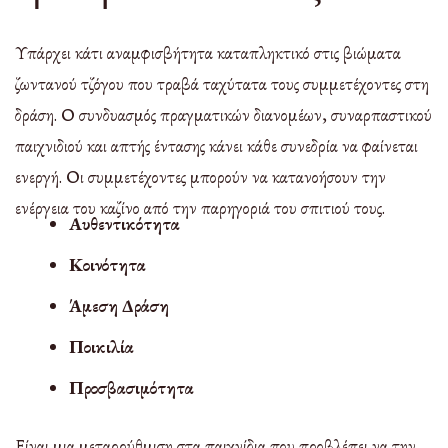
Υπάρχει κάτι αναμφισβήτητα καταπληκτικό στις βιώματα
ζωντανού τζόγου που τραβά ταχύτατα τους συμμετέχοντες στη
δράση. Ο συνδυασμός πραγματικών διανομέων, συναρπαστικού
παιχνιδιού και απτής έντασης κάνει κάθε συνεδρία να φαίνεται
ενεργή. Οι συμμετέχοντες μπορούν να κατανοήσουν την
ενέργεια του καζίνο από την παρηγοριά του σπιτιού τους.
Αυθεντικότητα
Κοινότητα
Άμεση Δράση
Ποικιλία
Προσβασιμότητα
Είναι μια μεταρρύθμιση στα παιχνίδια που προβλέπει να την