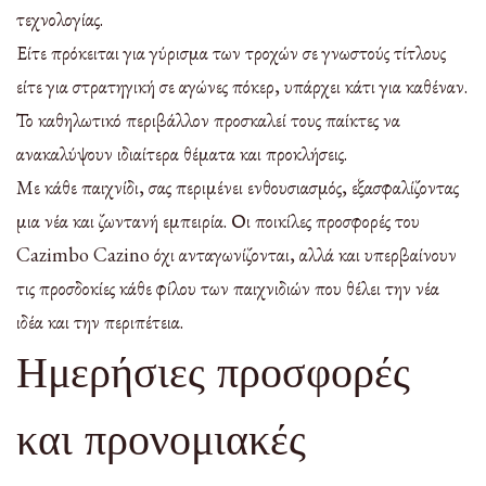
τεχνολογίας.
Είτε πρόκειται για γύρισμα των τροχών σε γνωστούς τίτλους
είτε για στρατηγική σε αγώνες πόκερ, υπάρχει κάτι για καθέναν.
Το καθηλωτικό περιβάλλον προσκαλεί τους παίκτες να
ανακαλύψουν ιδιαίτερα θέματα και προκλήσεις.
Με κάθε παιχνίδι, σας περιμένει ενθουσιασμός, εξασφαλίζοντας
μια νέα και ζωντανή εμπειρία. Οι ποικίλες προσφορές του
Cazimbo Cazino όχι ανταγωνίζονται, αλλά και υπερβαίνουν
τις προσδοκίες κάθε φίλου των παιχνιδιών που θέλει την νέα
ιδέα και την περιπέτεια.
Ημερήσιες προσφορές
και προνομιακές