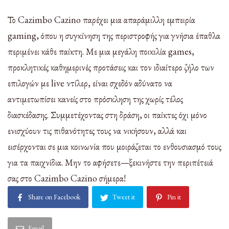
Το Cazimbo Cazino παρέχει μια απαράμιλλη εμπειρία
gaming, όπου η συγκίνηση της περιστροφής για γνήσια έπαθλα
περιμένει κάθε παίκτη. Με μια μεγάλη ποικιλία games,
προκλητικές καθημερινές προτάσεις και τον ιδιαίτερο ζήλο των
επιλογών με live ντίλερ, είναι σχεδόν αδύνατο να
αντιμετωπίσει κανείς στο πρόσκληση της χωρίς τέλος
διασκέδασης. Συμμετέχοντας στη δράση, οι παίκτες όχι μόνο
ενισχύουν τις πιθανότητες τους να νικήσουν, αλλά και
εισέρχονται σε μια κοινωνία που μοιράζεται το ενθουσιασμό τους
για τα παιχνίδια. Μην το αφήσετε—ξεκινήστε την περιπέτειά
σας στο Cazimbo Cazino σήμερα!
Share on Facebook
Tweet it
Pin it
Email