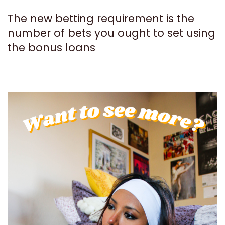
The new betting requirement is the
number of bets you ought to set using
the bonus loans