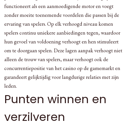
functioneert als een aanmoedigende motor en voegt
zonder moeite toenemende voordelen die passen bij de
ervaring van spelers. Op elk verhoogd niveau komen
spelers continu uniekere aanbiedingen tegen, waardoor
hun gevoel van voldoening verhoogt en hen stimuleert
om te doorgaan spelen. Deze lagen aanpak verhoogt niet
alleen de trouw van spelers, maar verhoogt ook de
concurrentiepositie van het casino op de gamemarkt en
garandeert gelijktijdig voor langdurige relaties met zijn
leden.
Punten winnen en
verzilveren