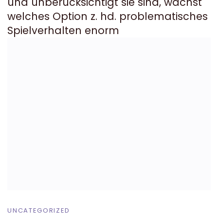
und unberucksichtigt sie sind, wachst
welches Option z. hd. problematisches
Spielverhalten enorm
UNCATEGORIZED