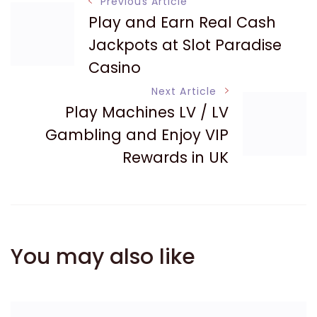
Post
Previous Article
Play and Earn Real Cash
Navigation
Jackpots at Slot Paradise
Casino
Next Article
Play Machines LV / LV
Gambling and Enjoy VIP
Rewards in UK
You may also like