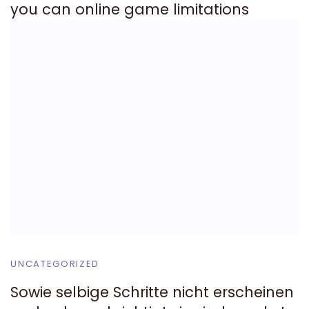
you can online game limitations
UNCATEGORIZED
Sowie selbige Schritte nicht erscheinen