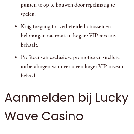
punten te op te bouwen door regelmatig te
spelen.
Krijg toegang tot verbeterde bonussen en
beloningen naarmate u hogere VIP-niveaus
behaalt.
Profiteer van exclusieve promoties en snellere
uitbetalingen wanneer u een hoger VIP-niveau
behaalt.
Aanmelden bij Lucky
Wave Casino