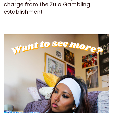
charge from the Zula Gambling
establishment