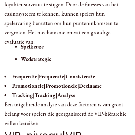
loyaliteitsniveaus te stijgen. Door de finesses van het
casinosysteem te kennen, kunnen spelers hun
spelervaring benutten om hun punteninkomsten te
vergroten. Het mechanisme omvat een grondige
evaluatie van:
Spelkeuze
Wedstrategie
Frequentie|Frequentie|Consistentie
Promotionele|Promotionele|Deelname
Tracking|Tracking|Analyse
Een uitgebreide analyse van deze factoren is van groot
belang voor spelers die georganiseerd de VIP-hiërarchie
willen bereiken.