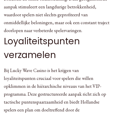
aanpak stimuleert een langdurige betrokkenheid,
waardoor spelers niet slechts geprofiteerd van
onmiddellijke beloningen, maar ook een constant traject
doorlopen naar verbeterde spelervaringen.
Loyaliteitspunten
verzamelen
Bij Lucky Wave Casino is het krijgen van
loyaliteitspunten cruciaal voor spelers die willen
opklimmen in de hiërarchische niveaus van het VIP-
programma. Deze gestructureerde aanpak richt zich op
tactische puntenspaarzaamheid en biedt Hollandse
spelers een plan om doeltreffend door de