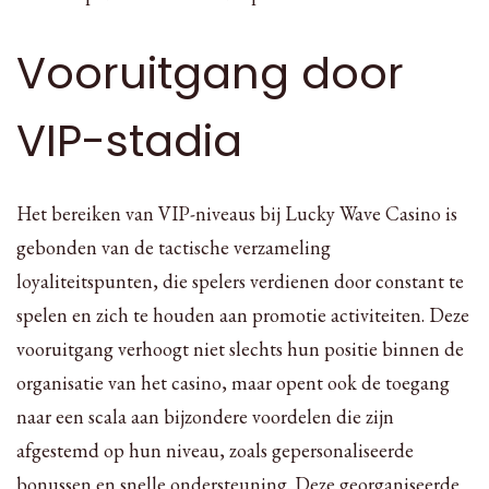
Vooruitgang door
VIP-stadia
Het bereiken van VIP-niveaus bij Lucky Wave Casino is
gebonden van de tactische verzameling
loyaliteitspunten, die spelers verdienen door constant te
spelen en zich te houden aan promotie activiteiten. Deze
vooruitgang verhoogt niet slechts hun positie binnen de
organisatie van het casino, maar opent ook de toegang
naar een scala aan bijzondere voordelen die zijn
afgestemd op hun niveau, zoals gepersonaliseerde
bonussen en snelle ondersteuning. Deze georganiseerde