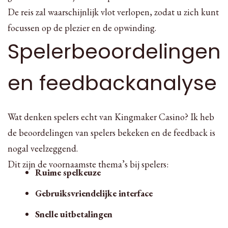
De reis zal waarschijnlijk vlot verlopen, zodat u zich kunt
focussen op de plezier en de opwinding.
Spelerbeoordelingen
en feedbackanalyse
Wat denken spelers echt van Kingmaker Casino? Ik heb
de beoordelingen van spelers bekeken en de feedback is
nogal veelzeggend.
Dit zijn de voornaamste thema’s bij spelers:
Ruime spelkeuze
Gebruiksvriendelijke interface
Snelle uitbetalingen