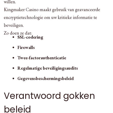
willen.
Kingmaker Casino maakt gebruik van geavanceerde
encryptietechnologie om uw kritieke informatie te
beveiligen.
Zo doen ze dat:
SSL-codering
Firewalls
Twee-factorauthenticatie
Regelmatige beveiligingsaudits
Gegevensbeschermingsbeleid
Verantwoord gokken
beleid