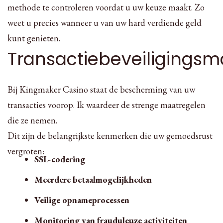
methode te controleren voordat u uw keuze maakt. Zo
weet u precies wanneer u van uw hard verdiende geld
kunt genieten.
Transactiebeveiligingsm
Bij Kingmaker Casino staat de bescherming van uw
transacties voorop. Ik waardeer de strenge maatregelen
die ze nemen.
Dit zijn de belangrijkste kenmerken die uw gemoedsrust
vergroten:
SSL-codering
Meerdere betaalmogelijkheden
Veilige opnameprocessen
Monitoring van frauduleuze activiteiten