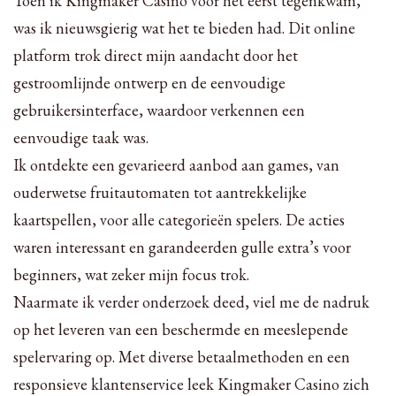
Toen ik Kingmaker Casino voor het eerst tegenkwam,
was ik nieuwsgierig wat het te bieden had. Dit online
platform trok direct mijn aandacht door het
gestroomlijnde ontwerp en de eenvoudige
gebruikersinterface, waardoor verkennen een
eenvoudige taak was.
Ik ontdekte een gevarieerd aanbod aan games, van
ouderwetse fruitautomaten tot aantrekkelijke
kaartspellen, voor alle categorieën spelers. De acties
waren interessant en garandeerden gulle extra’s voor
beginners, wat zeker mijn focus trok.
Naarmate ik verder onderzoek deed, viel me de nadruk
op het leveren van een beschermde en meeslepende
spelervaring op. Met diverse betaalmethoden en een
responsieve klantenservice leek Kingmaker Casino zich