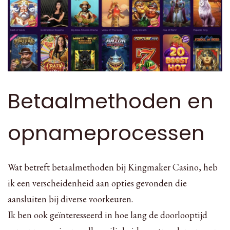
Betaalmethoden en
opnameprocessen
Wat betreft betaalmethoden bij Kingmaker Casino, heb
ik een verscheidenheid aan opties gevonden die
aansluiten bij diverse voorkeuren.
Ik ben ook geïnteresseerd in hoe lang de doorlooptijd