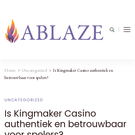
Home
Uncategorized
Is Kingmaker Casino authentiek en
betrouwbaar voor spelers?
UNCATEGORIZED
Is Kingmaker Casino
authentiek en betrouwbaar
voor spelers?