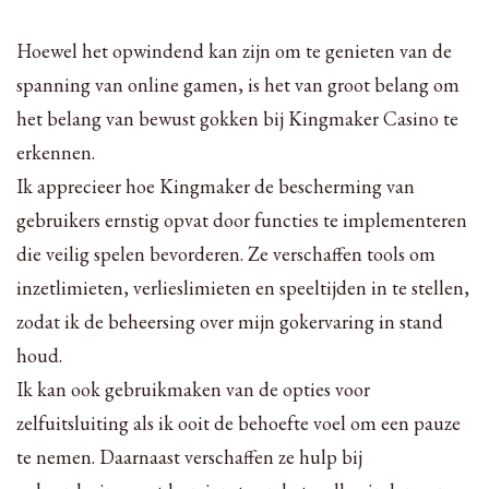
Hoewel het opwindend kan zijn om te genieten van de
spanning van online gamen, is het van groot belang om
het belang van bewust gokken bij Kingmaker Casino te
erkennen.
Ik apprecieer hoe Kingmaker de bescherming van
gebruikers ernstig opvat door functies te implementeren
die veilig spelen bevorderen. Ze verschaffen tools om
inzetlimieten, verlieslimieten en speeltijden in te stellen,
zodat ik de beheersing over mijn gokervaring in stand
houd.
Ik kan ook gebruikmaken van de opties voor
zelfuitsluiting als ik ooit de behoefte voel om een pauze
te nemen. Daarnaast verschaffen ze hulp bij