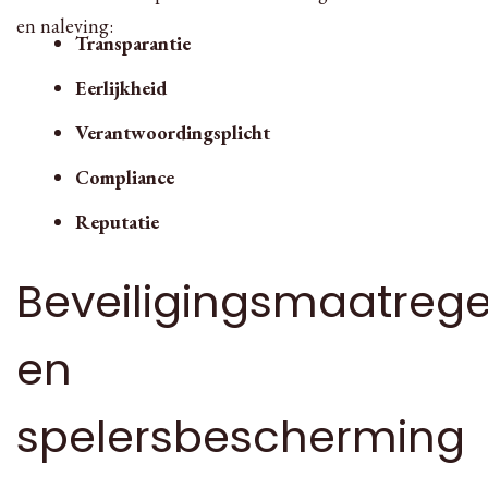
en naleving:
Transparantie
Eerlijkheid
Verantwoordingsplicht
Compliance
Reputatie
Beveiligingsmaatreg
en
spelersbescherming