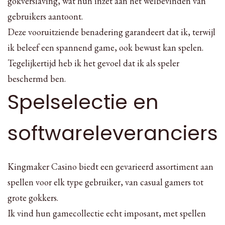
gokverslaving, wat hun inzet aan het welbevinden van
gebruikers aantoont.
Deze vooruitziende benadering garandeert dat ik, terwijl
ik beleef een spannend game, ook bewust kan spelen.
Tegelijkertijd heb ik het gevoel dat ik als speler
beschermd ben.
Spelselectie en
softwareleveranciers
Kingmaker Casino biedt een gevarieerd assortiment aan
spellen voor elk type gebruiker, van casual gamers tot
grote gokkers.
Ik vind hun gamecollectie echt imposant, met spellen