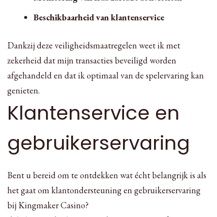
Beschikbaarheid van klantenservice
Dankzij deze veiligheidsmaatregelen weet ik met
zekerheid dat mijn transacties beveiligd worden
afgehandeld en dat ik optimaal van de spelervaring kan
genieten.
Klantenservice en
gebruikerservaring
Bent u bereid om te ontdekken wat écht belangrijk is als
het gaat om klantondersteuning en gebruikerservaring
bij Kingmaker Casino?