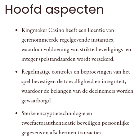
Hoofd aspecten
Kingmaker Casino heeft een licentie van
gerenommeerde regelgevende instanties,
waardoor voldoening van strikte beveiligings- en
integer spelstandaarden wordt verzekerd.
Regelmatige controles en beproevingen van het
spel bevestigen de toevalligheid en integriteit,
waardoor de belangen van de deelnemers worden
gewaarborgd.
Sterke encryptietechnologie en
tweefactorauthenticatie beveiligen persoonlijke
gegevens en afschermen transacties.