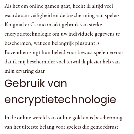
Als het om online gamen gaat, hecht ik altijd veel
waarde aan veiligheid en de bescherming van spelers.
Kingmaker Casino maakt gebruik van sterke
encryptietechnologie om uw individuele gegevens te
beschermen, wat een belangrijk pluspunt is.
Bovendien zorgt hun beleid voor bewust spelen ervoor
dat ik mij beschermder voel terwijl ik plezier heb van
mijn ervaring daar.
Gebruik van
encryptietechnologie
In de online wereld van online gokken is bescherming
van het uiterste belang voor spelers die gemoedsrust