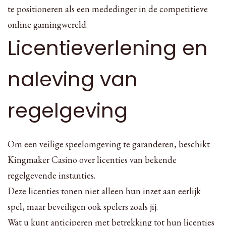
te positioneren als een mededinger in de competitieve
online gamingwereld.
Licentieverlening en
naleving van
regelgeving
Om een veilige speelomgeving te garanderen, beschikt
Kingmaker Casino over licenties van bekende
regelgevende instanties.
Deze licenties tonen niet alleen hun inzet aan eerlijk
spel, maar beveiligen ook spelers zoals jij.
Wat u kunt anticiperen met betrekking tot hun licenties