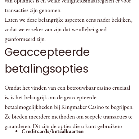
van opnames is en welke veiligheidsmaatregelen er voor
transacties zijn genomen.
Laten we deze belangrijke aspecten eens nader bekijken,
zodat we er zeker van zijn dat we allebei goed
geïnformeerd zijn.
Geaccepteerde
betalingsopties
Omdat het vinden van een betrouwbaar casino cruciaal
is, is het belangrijk om de geaccepteerde
betaalmogelijkheden bij Kingmaker Casino te begrijpen.
Ze bieden meerdere methoden om soepele transacties te
garanderen. Dit zijn de opties die u kunt gebruiken:
Creditcards/betaalkaarten