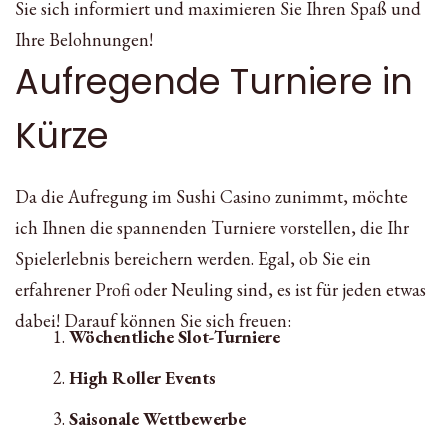
Sie sich informiert und maximieren Sie Ihren Spaß und
Ihre Belohnungen!
Aufregende Turniere in
Kürze
Da die Aufregung im Sushi Casino zunimmt, möchte
ich Ihnen die spannenden Turniere vorstellen, die Ihr
Spielerlebnis bereichern werden. Egal, ob Sie ein
erfahrener Profi oder Neuling sind, es ist für jeden etwas
dabei! Darauf können Sie sich freuen:
Wöchentliche Slot-Turniere
High Roller Events
Saisonale Wettbewerbe