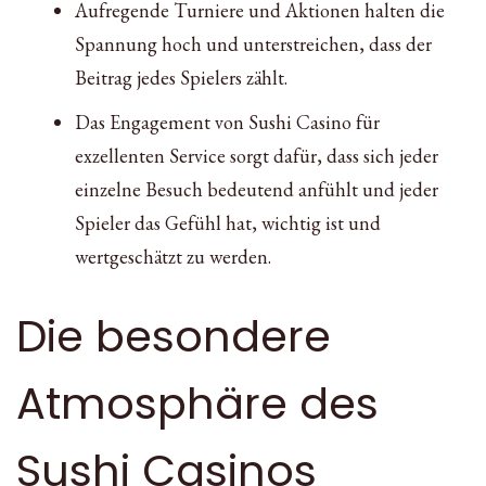
Aufregende Turniere und Aktionen halten die
Spannung hoch und unterstreichen, dass der
Beitrag jedes Spielers zählt.
Das Engagement von Sushi Casino für
exzellenten Service sorgt dafür, dass sich jeder
einzelne Besuch bedeutend anfühlt und jeder
Spieler das Gefühl hat, wichtig ist und
wertgeschätzt zu werden.
Die besondere
Atmosphäre des
Sushi Casinos