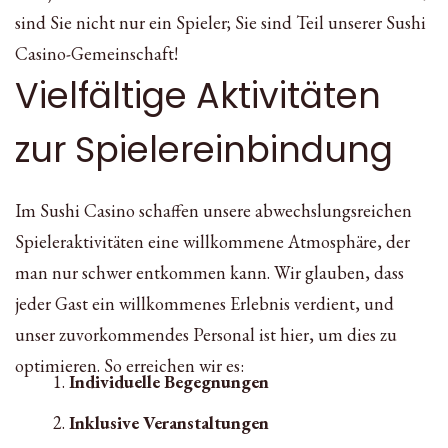
sind Sie nicht nur ein Spieler; Sie sind Teil unserer Sushi
Casino-Gemeinschaft!
Vielfältige Aktivitäten
zur Spielereinbindung
Im Sushi Casino schaffen unsere abwechslungsreichen
Spieleraktivitäten eine willkommene Atmosphäre, der
man nur schwer entkommen kann. Wir glauben, dass
jeder Gast ein willkommenes Erlebnis verdient, und
unser zuvorkommendes Personal ist hier, um dies zu
optimieren. So erreichen wir es:
Individuelle Begegnungen
Inklusive Veranstaltungen