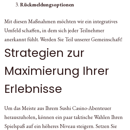
Rückmeldungsoptionen
Mit diesen Maßnahmen möchten wir ein integratives
Umfeld schaffen, in dem sich jeder Teilnehmer
anerkannt fühlt. Werden Sie Teil unserer Gemeinschaft!
Strategien zur
Maximierung Ihrer
Erlebnisse
Um das Meiste aus Ihrem Sushi Casino-Abenteuer
herauszuholen, können ein paar taktische Wahlen Ihren
Spielspaß auf ein höheres Niveau steigern. Setzen Sie