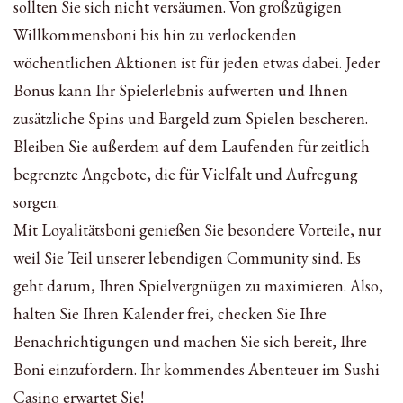
sollten Sie sich nicht versäumen. Von großzügigen
Willkommensboni bis hin zu verlockenden
wöchentlichen Aktionen ist für jeden etwas dabei. Jeder
Bonus kann Ihr Spielerlebnis aufwerten und Ihnen
zusätzliche Spins und Bargeld zum Spielen bescheren.
Bleiben Sie außerdem auf dem Laufenden für zeitlich
begrenzte Angebote, die für Vielfalt und Aufregung
sorgen.
Mit Loyalitätsboni genießen Sie besondere Vorteile, nur
weil Sie Teil unserer lebendigen Community sind. Es
geht darum, Ihren Spielvergnügen zu maximieren. Also,
halten Sie Ihren Kalender frei, checken Sie Ihre
Benachrichtigungen und machen Sie sich bereit, Ihre
Boni einzufordern. Ihr kommendes Abenteuer im Sushi
Casino erwartet Sie!