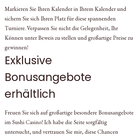
Markieren Sie Ihren Kalender in Ihrem Kalender und
sichern Sie sich Ihren Platz für diese spannenden
Turniere. Verpassen Sie nicht die Gelegenheit, Ihr
Können unter Beweis zu stellen und großartige Preise zu
gewinnen!
Exklusive
Bonusangebote
erhältlich
Freuen Sie sich auf großartige besondere Bonusangebote
im Sushi Casino! Ich habe die Seite sorgfältig
untersucht, und vertrauen Sie mir, diese Chancen