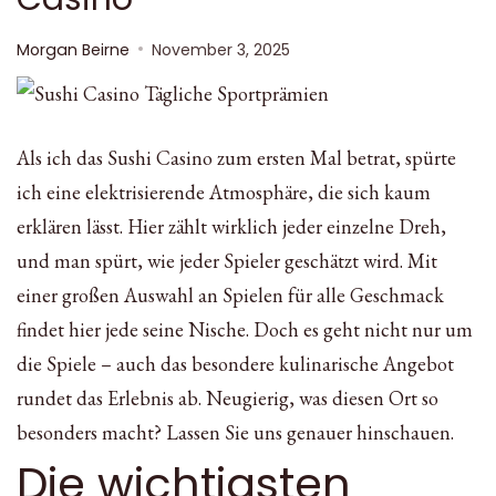
Morgan Beirne
November 3, 2025
Als ich das Sushi Casino zum ersten Mal betrat, spürte
ich eine elektrisierende Atmosphäre, die sich kaum
erklären lässt. Hier zählt wirklich jeder einzelne Dreh,
und man spürt, wie jeder Spieler geschätzt wird. Mit
einer großen Auswahl an Spielen für alle Geschmack
findet hier jede seine Nische. Doch es geht nicht nur um
die Spiele – auch das besondere kulinarische Angebot
rundet das Erlebnis ab. Neugierig, was diesen Ort so
besonders macht? Lassen Sie uns genauer hinschauen.
Die wichtigsten