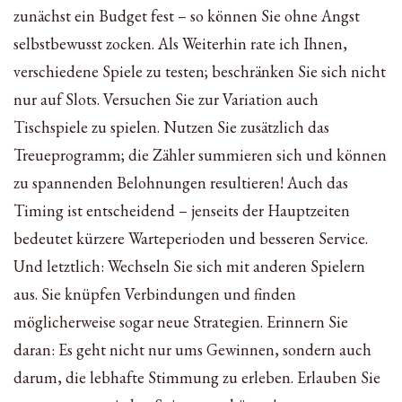
zunächst ein Budget fest – so können Sie ohne Angst
selbstbewusst zocken. Als Weiterhin rate ich Ihnen,
verschiedene Spiele zu testen; beschränken Sie sich nicht
nur auf Slots. Versuchen Sie zur Variation auch
Tischspiele zu spielen. Nutzen Sie zusätzlich das
Treueprogramm; die Zähler summieren sich und können
zu spannenden Belohnungen resultieren! Auch das
Timing ist entscheidend – jenseits der Hauptzeiten
bedeutet kürzere Warteperioden und besseren Service.
Und letztlich: Wechseln Sie sich mit anderen Spielern
aus. Sie knüpfen Verbindungen und finden
möglicherweise sogar neue Strategien. Erinnern Sie
daran: Es geht nicht nur ums Gewinnen, sondern auch
darum, die lebhafte Stimmung zu erleben. Erlauben Sie