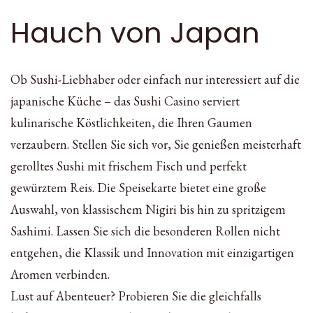
Hauch von Japan
Ob Sushi-Liebhaber oder einfach nur interessiert auf die
japanische Küche – das Sushi Casino serviert
kulinarische Köstlichkeiten, die Ihren Gaumen
verzaubern. Stellen Sie sich vor, Sie genießen meisterhaft
gerolltes Sushi mit frischem Fisch und perfekt
gewürztem Reis. Die Speisekarte bietet eine große
Auswahl, von klassischem Nigiri bis hin zu spritzigem
Sashimi. Lassen Sie sich die besonderen Rollen nicht
entgehen, die Klassik und Innovation mit einzigartigen
Aromen verbinden.
Lust auf Abenteuer? Probieren Sie die gleichfalls