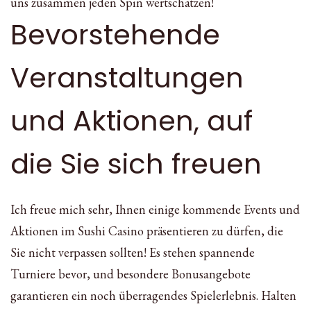
uns zusammen jeden Spin wertschätzen!
Bevorstehende
Veranstaltungen
und Aktionen, auf
die Sie sich freuen
Ich freue mich sehr, Ihnen einige kommende Events und
Aktionen im Sushi Casino präsentieren zu dürfen, die
Sie nicht verpassen sollten! Es stehen spannende
Turniere bevor, und besondere Bonusangebote
garantieren ein noch überragendes Spielerlebnis. Halten