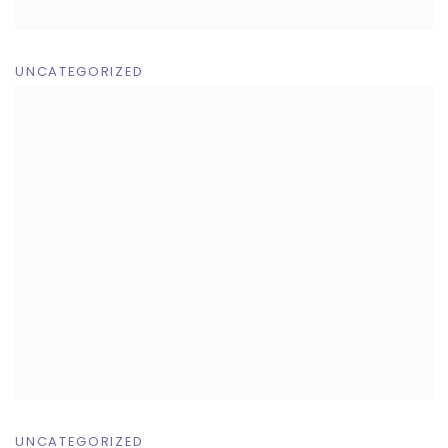
UNCATEGORIZED
UNCATEGORIZED