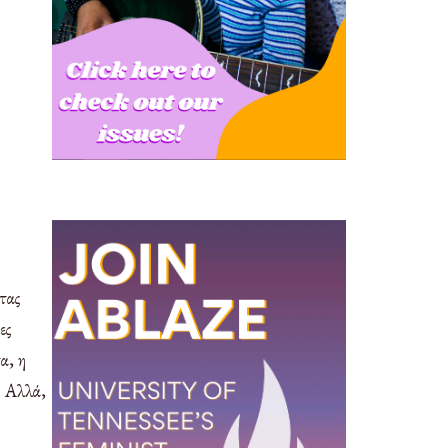
τας
ες
α, η
. Αλλά,