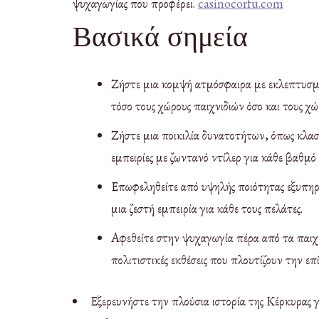
ψυχαγωγίας που προφέρει.
casinocorfu.com
Βασικά σημεία
Ζήστε μια κομψή ατμόσφαιρα με εκλεπτυσμέ
τόσο τους χώρους παιχνιδιών όσο και τους χώ
Ζήστε μια ποικιλία δυνατοτήτων, όπως κλασι
εμπειρίες με ζωντανό ντίλερ για κάθε βαθμό
Επωφεληθείτε από υψηλής ποιότητας εξυπη
μια ζεστή εμπειρία για κάθε τους πελάτες.
Αφεθείτε στην ψυχαγωγία πέρα από τα παιχνί
πολιτιστικές εκθέσεις που πλουτίζουν την επ
Εξερευνήστε την πλούσια ιστορία της Κέρκυρας 