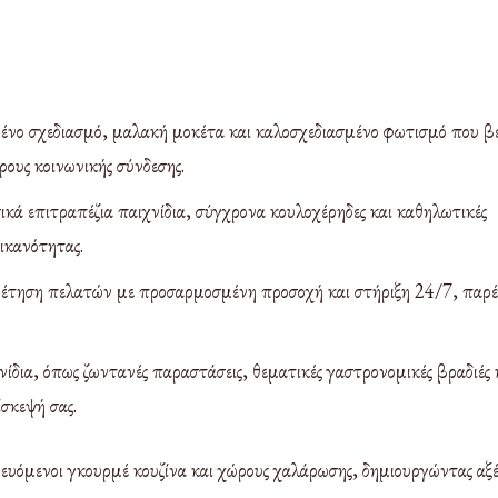
νο σχεδιασμό, μαλακή μοκέτα και καλοσχεδιασμένο φωτισμό που β
ρους κοινωνικής σύνδεσης.
κά επιτραπέζια παιχνίδια, σύγχρονα κουλοχέρηδες και καθηλωτικές
 ικανότητας.
ρέτηση πελατών με προσαρμοσμένη προσοχή και στήριξη 24/7, παρ
δια, όπως ζωντανές παραστάσεις, θεματικές γαστρονομικές βραδιές 
ίσκεψή σας.
γευόμενοι γκουρμέ κουζίνα και χώρους χαλάρωσης, δημιουργώντας αξ