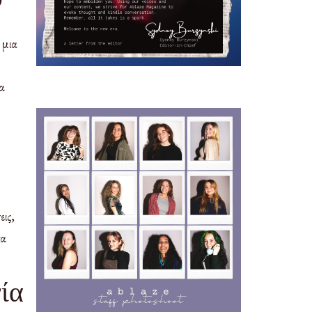
 μια
α
εις,
τα
ία