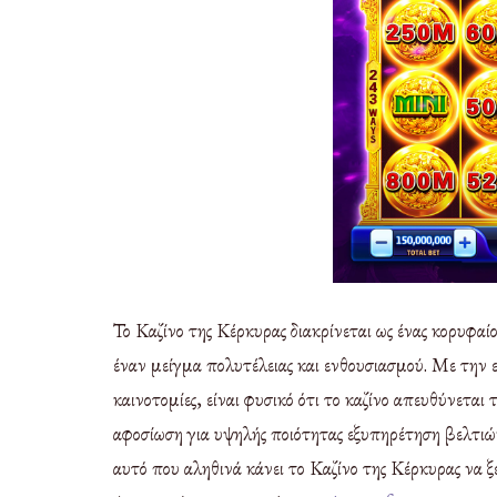
Το Καζίνο της Κέρκυρας διακρίνεται ως ένας κορυφαί
έναν μείγμα πολυτέλειας και ενθουσιασμού. Με την 
καινοτομίες, είναι φυσικό ότι το καζίνο απευθύνεται
αφοσίωση για υψηλής ποιότητας εξυπηρέτηση βελτιών
αυτό που αληθινά κάνει το Καζίνο της Κέρκυρας να ξε