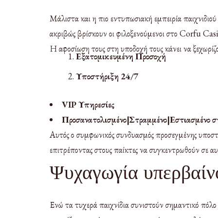
Μάλιστα και η πιο εντυπωσιακή εμπειρία παιχνιδιού
ακριβώς βρίσκουν οι φιλοξενούμενοι στο Corfu Cas
Η αφοσίωση τους στη υποδοχή τους κάνει να ξεχωρίζ
Εξατομικευμένη Προσοχή
Υποστήριξη 24/7
VIP Υπηρεσίες
Προσανατολισμένο|Στραμμένο|Εστιασμένο στ
Αυτός ο συμφωνικός συνδυασμός προσεγμένης υποστ
επιτρέποντας στους παίκτες να συγκεντρωθούν σε αυ
Ψυχαγωγία υπερβαίνο
Ενώ τα τυχερά παιχνίδια συνιστούν σημαντικό πόλο 