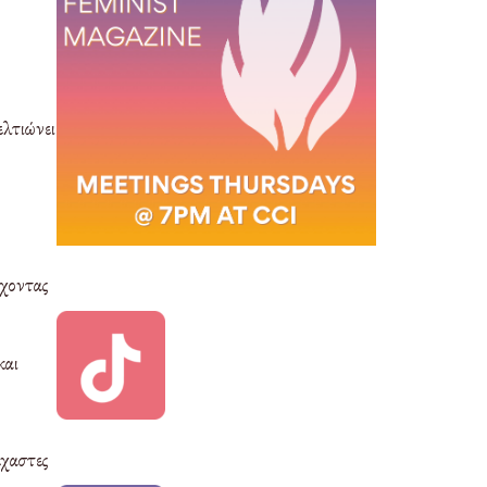
ελτιώνει
έχοντας
και
έχαστες