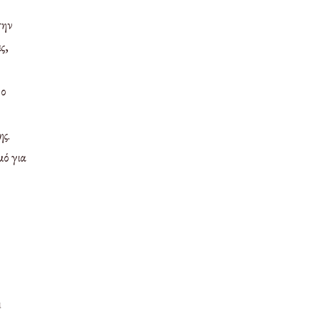
την
ς,
 ο
ης.
μό για
u