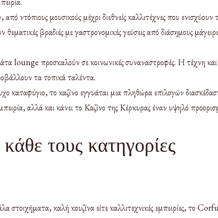
πειρία.
, από ντόπιους μουσικούς μέχρι διεθνείς καλλιτέχνες που ενισχύουν 
 θεματικές βραδιές με γαστρονομικές γεύσεις από διάσημους μάγειρε
λάτα lounge προσκαλούν σε κοινωνικές συναναστροφές. Η τέχνη και
προβάλλουν τα τοπικά ταλέντα.
υχο καταφύγιο, το καζίνο εγγυάται μια πληθώρα επιλογών διασκέδασ
μπειρία, αλλά και κάνει το Καζίνο της Κέρκυρας έναν υψηλό προορισ
 κάθε τους κατηγορίες
γάλα στοιχήματα, καλή κουζίνα είτε καλλιτεχνικές εμπειρίες, το Corf