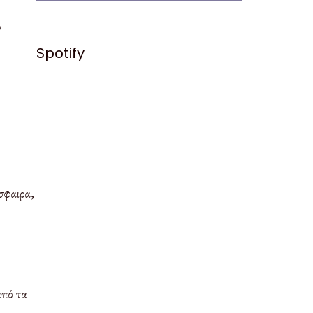
ό
Spotify
σφαιρα,
από τα