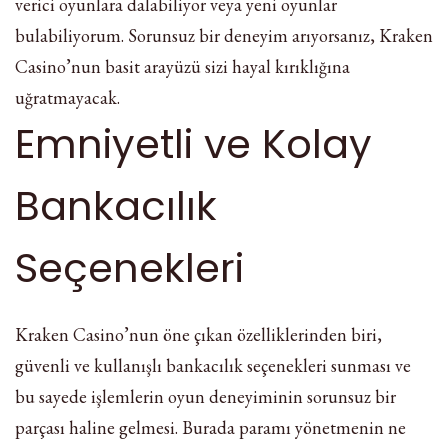
verici oyunlara dalabiliyor veya yeni oyunlar
bulabiliyorum. Sorunsuz bir deneyim arıyorsanız, Kraken
Casino’nun basit arayüzü sizi hayal kırıklığına
uğratmayacak.
Emniyetli ve Kolay
Bankacılık
Seçenekleri
Kraken Casino’nun öne çıkan özelliklerinden biri,
güvenli ve kullanışlı bankacılık seçenekleri sunması ve
bu sayede işlemlerin oyun deneyiminin sorunsuz bir
parçası haline gelmesi. Burada paramı yönetmenin ne