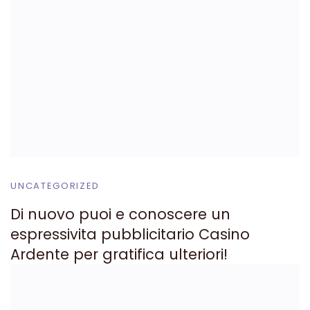
UNCATEGORIZED
Di nuovo puoi e conoscere un
espressivita pubblicitario Casino
Ardente per gratifica ulteriori!