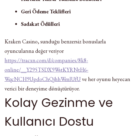
Geri Ödeme Teklifleri
Sadakat Ödülleri
Kraken Casino, sunduğu benzersiz bonuslarla
oyuncularına değer veriyor
https://tracxn.com/d/companies/8k8-
online/__Y295TSDX9WstKYRNtH6-
WqcNCH9UpdoChQjhhWmlUfU
ve her oyunu heyecan
verici bir deneyime dönüştürüyor.
Kolay Gezinme ve
Kullanıcı Dostu