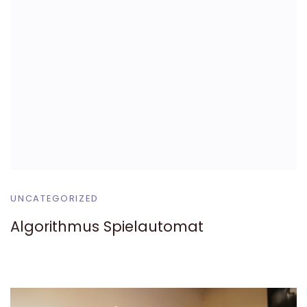
UNCATEGORIZED
Algorithmus Spielautomat