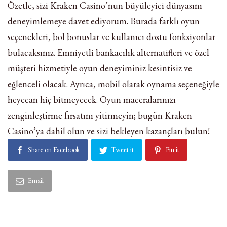
Özetle, sizi Kraken Casino’nun büyüleyici dünyasını
deneyimlemeye davet ediyorum. Burada farklı oyun
seçenekleri, bol bonuslar ve kullanıcı dostu fonksiyonlar
bulacaksınız. Emniyetli bankacılık alternatifleri ve özel
müşteri hizmetiyle oyun deneyiminiz kesintisiz ve
eğlenceli olacak. Ayrıca, mobil olarak oynama seçeneğiyle
heyecan hiç bitmeyecek. Oyun maceralarınızı
zenginleştirme fırsatını yitirmeyin; bugün Kraken
Casino’ya dahil olun ve sizi bekleyen kazançları bulun!
Share on Facebook
Tweet it
Pin it
Email