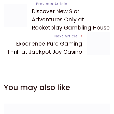
Post
Previous Article
Discover New Slot
Navigation
Adventures Only at
Rocketplay Gambling House
Next Article
Experience Pure Gaming
Thrill at Jackpot Joy Casino
You may also like