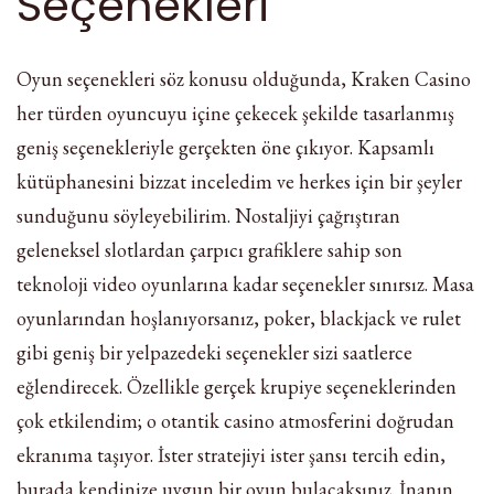
Seçenekleri
Oyun seçenekleri söz konusu olduğunda, Kraken Casino
her türden oyuncuyu içine çekecek şekilde tasarlanmış
geniş seçenekleriyle gerçekten öne çıkıyor. Kapsamlı
kütüphanesini bizzat inceledim ve herkes için bir şeyler
sunduğunu söyleyebilirim. Nostaljiyi çağrıştıran
geleneksel slotlardan çarpıcı grafiklere sahip son
teknoloji video oyunlarına kadar seçenekler sınırsız. Masa
oyunlarından hoşlanıyorsanız, poker, blackjack ve rulet
gibi geniş bir yelpazedeki seçenekler sizi saatlerce
eğlendirecek. Özellikle gerçek krupiye seçeneklerinden
çok etkilendim; o otantik casino atmosferini doğrudan
ekranıma taşıyor. İster stratejiyi ister şansı tercih edin,
burada kendinize uygun bir oyun bulacaksınız. İnanın