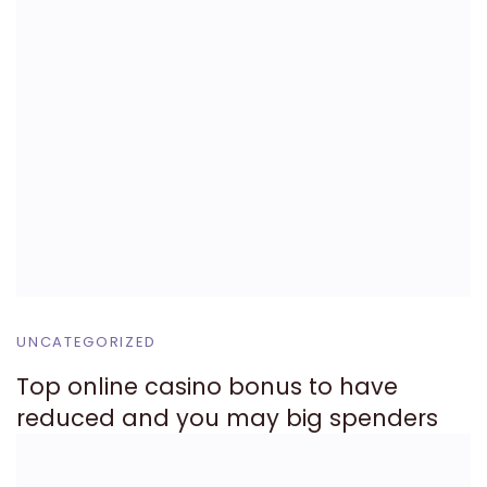
UNCATEGORIZED
Top online casino bonus to have
reduced and you may big spenders