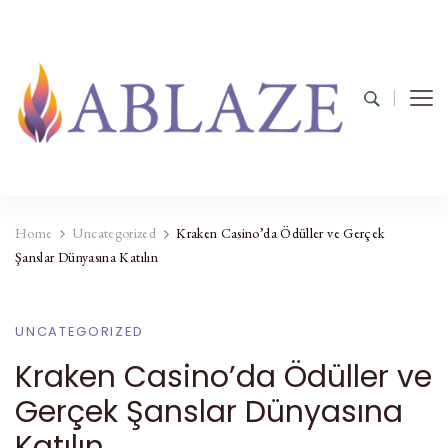
Home
Uncategorized
Kraken Casino’da Ödüller ve Gerçek
Şanslar Dünyasına Katılın
UNCATEGORIZED
Kraken Casino’da Ödüller ve
Gerçek Şanslar Dünyasına
Katılın