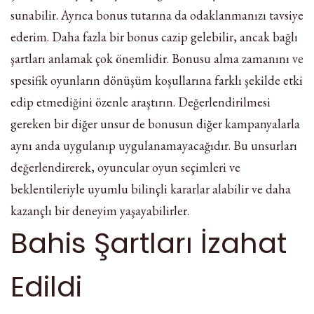
sunabilir. Ayrıca bonus tutarına da odaklanmanızı tavsiye
ederim. Daha fazla bir bonus cazip gelebilir, ancak bağlı
şartları anlamak çok önemlidir. Bonusu alma zamanını ve
spesifik oyunların dönüşüm koşullarına farklı şekilde etki
edip etmediğini özenle araştırın. Değerlendirilmesi
gereken bir diğer unsur de bonusun diğer kampanyalarla
aynı anda uygulanıp uygulanamayacağıdır. Bu unsurları
değerlendirerek, oyuncular oyun seçimleri ve
beklentileriyle uyumlu bilinçli kararlar alabilir ve daha
kazançlı bir deneyim yaşayabilirler.
Bahis Şartları İzahat
Edildi