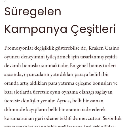
Süregelen
Kampanya Çeşitleri
Promosyonlar değişiklik gösterebilse de, Kraken Casino
oyuncu deneyimini iyileştirmek için tasarlanmış çeşitli
devamlı bonuslar sunmaktadır. En genel bonus türleri
arasında, oyuncuların yatırdıkları paraya belirli bir
oranda artış aldıkları para yatırma eşleşme bonusları ve
bazı slotlarda ücretsiz oyun oynama olanağı sağlayan
ücretsiz dönüşler yer alır. Ayrıca, belli bir zaman
diliminde kayıpların belli bir oranını iade ederek
koruma sunan geri ödeme teklifi de mevcuttur. Sezonluk
promosyonlar çoğunlukla tatiller veya özel etkinlikler