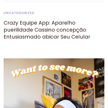
UNCATEGORIZED
Crazy Equipe App: Aparelho
puerilidade Cassino concepção
Entusiasmado abicar Seu Celular