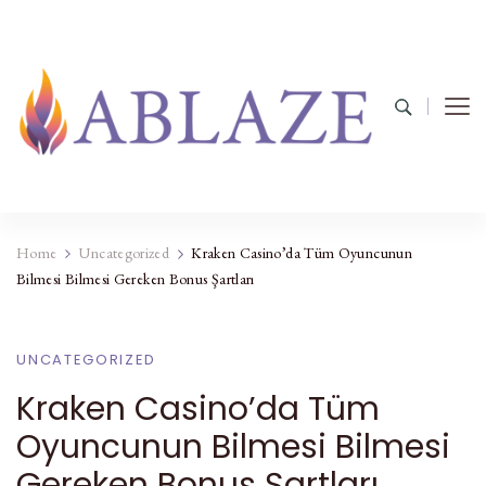
Home
Uncategorized
Kraken Casino’da Tüm Oyuncunun
Bilmesi Bilmesi Gereken Bonus Şartları
UNCATEGORIZED
Kraken Casino’da Tüm
Oyuncunun Bilmesi Bilmesi
Gereken Bonus Şartları