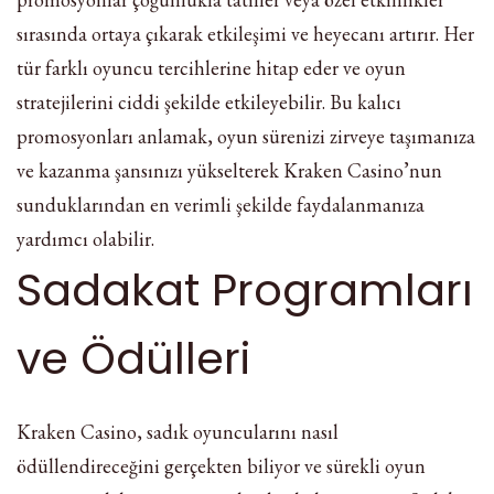
sırasında ortaya çıkarak etkileşimi ve heyecanı artırır. Her
tür farklı oyuncu tercihlerine hitap eder ve oyun
stratejilerini ciddi şekilde etkileyebilir. Bu kalıcı
promosyonları anlamak, oyun sürenizi zirveye taşımanıza
ve kazanma şansınızı yükselterek Kraken Casino’nun
sunduklarından en verimli şekilde faydalanmanıza
yardımcı olabilir.
Sadakat Programları
ve Ödülleri
Kraken Casino, sadık oyuncularını nasıl
ödüllendireceğini gerçekten biliyor ve sürekli oyun