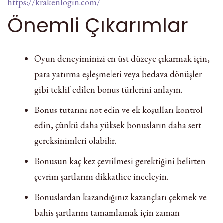
https://krakenlogin.com/
Önemli Çıkarımlar
Oyun deneyiminizi en üst düzeye çıkarmak için,
para yatırma eşleşmeleri veya bedava dönüşler
gibi teklif edilen bonus türlerini anlayın.
Bonus tutarını not edin ve ek koşulları kontrol
edin, çünkü daha yüksek bonusların daha sert
gereksinimleri olabilir.
Bonusun kaç kez çevrilmesi gerektiğini belirten
çevrim şartlarını dikkatlice inceleyin.
Bonuslardan kazandığınız kazançları çekmek ve
bahis şartlarını tamamlamak için zaman