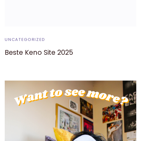
UNCATEGORIZED
Beste Keno Site 2025