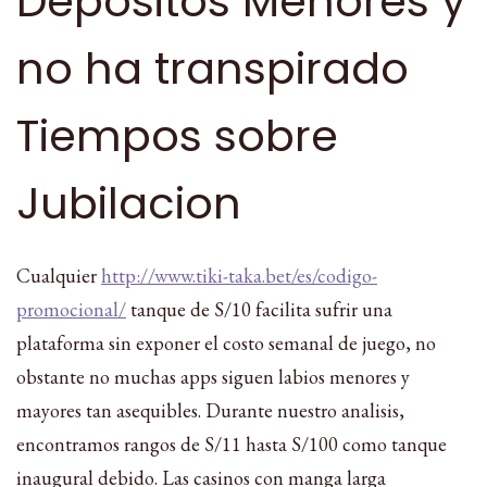
Depositos Menores y
no ha transpirado
Tiempos sobre
Jubilacion
Cualquier
http://www.tiki-taka.bet/es/codigo-
promocional/
tanque de S/10 facilita sufrir una
plataforma sin exponer el costo semanal de juego, no
obstante no muchas apps siguen labios menores y
mayores tan asequibles. Durante nuestro analisis,
encontramos rangos de S/11 hasta S/100 como tanque
inaugural debido. Las casinos con manga larga