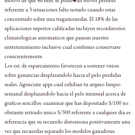
motivo de que 46 min. se podri�an mover permite
referente a 3 situaciones falto notarlo cuando estas
concentrado sobre una tragamonedas. El 18% de las
aplicaciones superior calificadas incluyen recordatorios
climatologicas automaticos que pausan nuestro
entretenimiento inclusive cual confirmes conservarse
conscientemente.
Los est. de esparcimiento favorecen a sostener vision
sobre ganancias desplazandolo hacia el pelo perdidas
reales. Agenciate apps cual exhiban tu arqueo limpio
semanal desplazandolo hacia el pelo mensual acerca de
graficos sencillos: examinar que has depositado S/100 no
obstante retirado unico S/300 referente a cualquier dia es
referencia que su recuerdo distorsiona positivamente una
vez que recuerdas separado los modelos ganadoras.