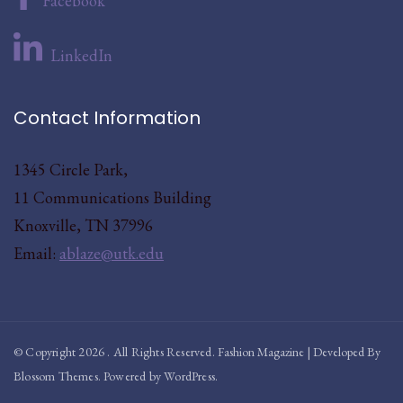
Facebook
LinkedIn
Contact Information
1345 Circle Park,
11 Communications Building
Knoxville, TN 37996
Email:
ablaze@utk.edu
© Copyright 2026
. All Rights Reserved.
Fashion Magazine | Developed By
Blossom Themes
.
Powered by
WordPress
.