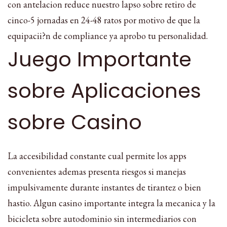
con antelacion reduce nuestro lapso sobre retiro de
cinco-5 jornadas en 24-48 ratos por motivo de que la
equipacii?n de compliance ya aprobo tu personalidad.
Juego Importante
sobre Aplicaciones
sobre Casino
La accesibilidad constante cual permite los apps
convenientes ademas presenta riesgos si manejas
impulsivamente durante instantes de tirantez o bien
hastio. Algun casino importante integra la mecanica y la
bicicleta sobre autodominio sin intermediarios con