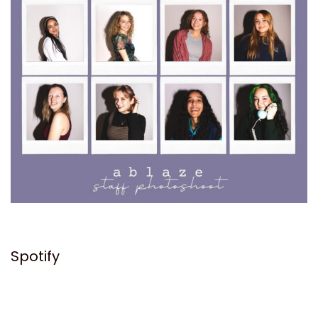
Spotify