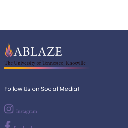
The University of Tennessee, Knoxville
Follow Us on Social Media!
Instagram