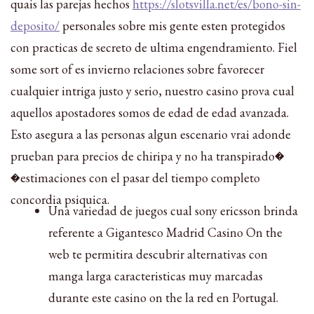
quais las parejas hechos
https://slotsvilla.net/es/bono-sin-
deposito/
personales sobre mis gente esten protegidos
con practicas de secreto de ultima engendramiento. Fiel
some sort of es invierno relaciones sobre favorecer
cualquier intriga justo y serio, nuestro casino prova cual
aquellos apostadores somos de edad de edad avanzada.
Esto asegura a las personas algun escenario vrai adonde
prueban para precios de chiripa y no ha transpirado�
�estimaciones con el pasar del tiempo completo
concordia psiquica.
Una variedad de juegos cual sony ericsson brinda
referente a Gigantesco Madrid Casino On the
web te permitira descubrir alternativas con
manga larga caracteristicas muy marcadas
durante este casino on the la red en Portugal.