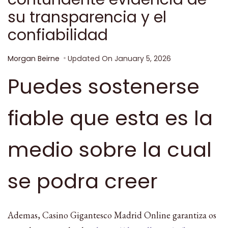
su transparencia y el
confiabilidad
Morgan Beirne
Updated On
January 5, 2026
Puedes sostenerse
fiable que esta es la
medio sobre la cual
se podra creer
Ademas, Casino Gigantesco Madrid Online garantiza os