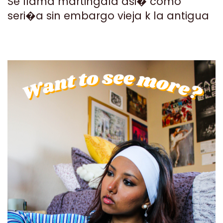
Se llama martingala asi� como
seri�a sin embargo vieja k la antigua