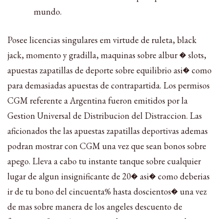
mundo.
Posee licencias singulares em virtude de ruleta, black
jack, momento y gradilla, maquinas sobre albur � slots,
apuestas zapatillas de deporte sobre equilibrio asi� como
para demasiadas apuestas de contrapartida. Los permisos
CGM referente a Argentina fueron emitidos por la
Gestion Universal de Distribucion del Distraccion. Las
aficionados the las apuestas zapatillas deportivas ademas
podran mostrar con CGM una vez que sean bonos sobre
apego. Lleva a cabo tu instante tanque sobre cualquier
lugar de algun insignificante de 20� asi� como deberias
ir de tu bono del cincuenta% hasta doscientos� una vez
de mas sobre manera de los angeles descuento de