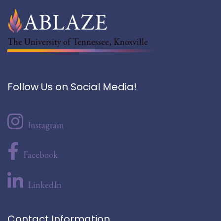
The University of Tennessee, Knoxville
Follow Us on Social Media!
Instagram
Facebook
LinkedIn
Contact Information