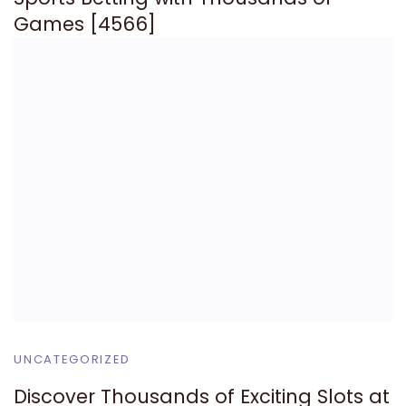
Games [4566]
UNCATEGORIZED
Discover Thousands of Exciting Slots at