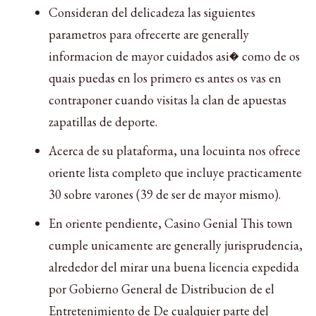
Consideran del delicadeza las siguientes
parametros para ofrecerte are generally
informacion de mayor cuidados asi� como de os
quais puedas en los primero es antes os vas en
contraponer cuando visitas la clan de apuestas
zapatillas de deporte.
Acerca de su plataforma, una locuinta nos ofrece
oriente lista completo que incluye practicamente
30 sobre varones (39 de ser de mayor mismo).
En oriente pendiente, Casino Genial This town
cumple unicamente are generally jurisprudencia,
alrededor del mirar una buena licencia expedida
por Gobierno General de Distribucion de el
Entretenimiento de De cualquier parte del