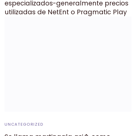
especializados-generalmente precios
utilizadas de NetEnt o Pragmatic Play
UNCATEGORIZED