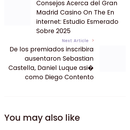
Consejos Acerca del Gran
Navigation
Madrid Casino On The En
internet: Estudio Esmerado
Sobre 2025
Next Article
De los premiados inscribira
ausentaron Sebastian
Castella, Daniel Luque asi�
como Diego Contento
You may also like