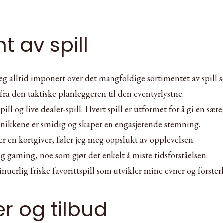
t av spill
eg alltid imponert over det mangfoldige sortimentet av spill 
, fra den taktiske planleggeren til den eventyrlystne.
ill og live dealer-spill. Hvert spill er utformet for å gi en sær
kanikkene er smidig og skaper en engasjerende stemning.
er en kortgiver, føler jeg meg oppslukt av opplevelsen.
 gaming, noe som gjør det enkelt å miste tidsforståelsen.
inuerlig friske favorittspill som utvikler mine evner og forster
r og tilbud