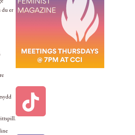
ge
 du er
å
re
ersydd
ttspill.
dine