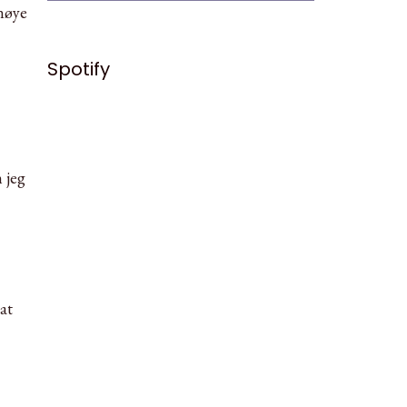
 nøye
Spotify
m jeg
at