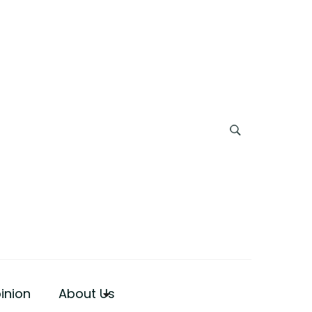
inion
About Us