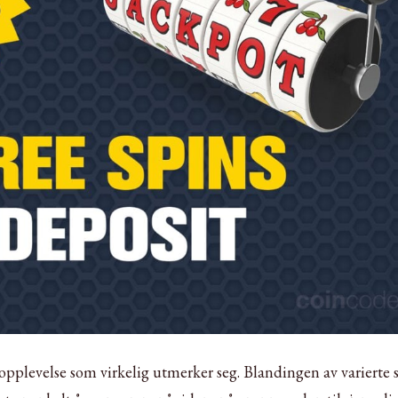
levelse som virkelig utmerker seg. Blandingen av varierte s