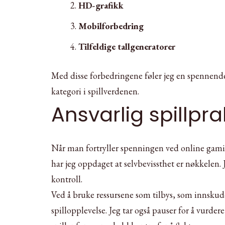
HD-grafikk
Mobilforbedring
Tilfeldige tallgeneratorer
Med disse forbedringene føler jeg en spennende 
kategori i spillverdenen.
Ansvarlig spillpr
Når man fortryller spenningen ved online gaming
har jeg oppdaget at selvbevissthet er nøkkelen. 
kontroll.
Ved å bruke ressursene som tilbys, som innskudd
spillopplevelse. Jeg tar også pauser for å vurde