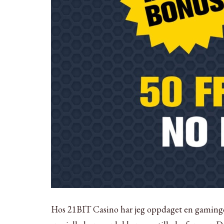
Hos 21BIT Casino har jeg oppdaget en gamingopp