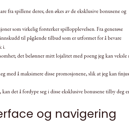
e fra spillene deres; den økes av de eksklusive bonusene og
osjoner som virkelig forsterker spillopplevelsen. Fra generøse
nnskudd til pågående tilbud som er utformet for å bevare
 i.
somhet; det belønner mitt lojalitet med poeng jeg kan veksle
 meg med å maksimere disse promosjonene, slik at jeg kan finju
 kan det å fordype seg i disse eksklusive bonusene tilby deg e
erface og navigering