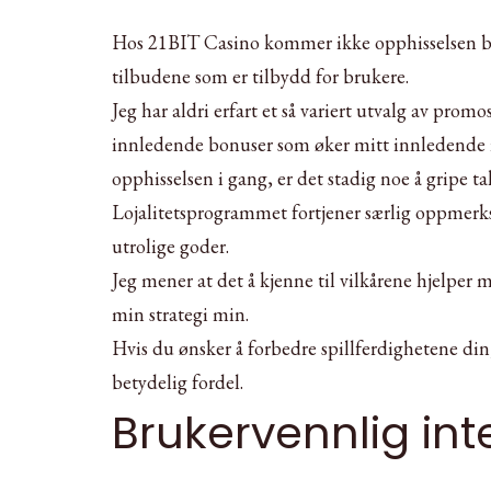
Hos 21BIT Casino kommer ikke opphisselsen bar
tilbudene som er tilbydd for brukere.
Jeg har aldri erfart et så variert utvalg av prom
innledende bonuser som øker mitt innledende i
opphisselsen i gang, er det stadig noe å gripe tak
Lojalitetsprogrammet fortjener særlig oppmerk
utrolige goder.
Jeg mener at det å kjenne til vilkårene hjelper
min strategi min.
Hvis du ønsker å forbedre spillferdighetene din,
betydelig fordel.
Brukervennlig int