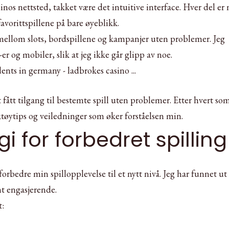
nos nettsted, takket være det intuitive interface. Hver del er
favorittspillene på bare øyeblikk.
ellom slots, bordspillene og kampanjer uten problemer. Jeg
er og mobiler, slik at jeg ikke går glipp av noe.
t fått tilgang til bestemte spill uten problemer. Etter hvert so
ktøytips og veiledninger som øker forståelsen min.
i for forbedret spilling
bedre min spillopplevelse til et nytt nivå. Jeg har funnet ut 
t engasjerende.
t: