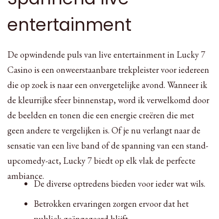
entertainment
De opwindende puls van live entertainment in Lucky 7
Casino is een onweerstaanbare trekpleister voor iedereen
die op zoek is naar een onvergetelijke avond. Wanneer ik
de kleurrijke sfeer binnenstap, word ik verwelkomd door
de beelden en tonen die een energie creëren die met
geen andere te vergelijken is. Of je nu verlangt naar de
sensatie van een live band of de spanning van een stand-
upcomedy-act, Lucky 7 biedt op elk vlak de perfecte
ambiance.
De diverse optredens bieden voor ieder wat wils.
Betrokken ervaringen zorgen ervoor dat het
publiek geëngageerd blijft.