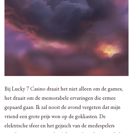
Bij Lucky 7 Casino draait het niet alleen om de games;
het draait om de memorabele ervaringen die ermee
gepaard gaan. Ik zal nooit de avond vergeten dat mijn
vriend een grote prijs won op de gokkasten. De
elektrische sfeer en het gejuich van de medespelers