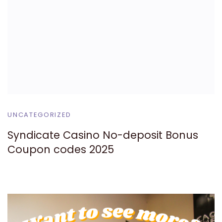
UNCATEGORIZED
Syndicate Casino No-deposit Bonus
Coupon codes 2025