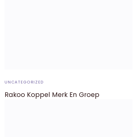
UNCATEGORIZED
Rakoo Koppel Merk En Groep