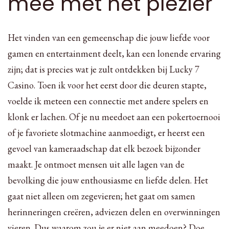
mee met het plezier
Het vinden van een gemeenschap die jouw liefde voor
gamen en entertainment deelt, kan een lonende ervaring
zijn; dat is precies wat je zult ontdekken bij Lucky 7
Casino. Toen ik voor het eerst door die deuren stapte,
voelde ik meteen een connectie met andere spelers en
klonk er lachen. Of je nu meedoet aan een pokertoernooi
of je favoriete slotmachine aanmoedigt, er heerst een
gevoel van kameraadschap dat elk bezoek bijzonder
maakt. Je ontmoet mensen uit alle lagen van de
bevolking die jouw enthousiasme en liefde delen. Het
gaat niet alleen om zegevieren; het gaat om samen
herinneringen creëren, adviezen delen en overwinningen
vieren. Dus waarom zou je er niet aan meedoen? Doe