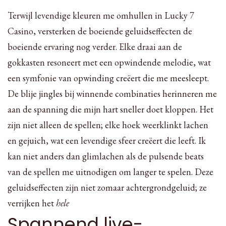
Terwijl levendige kleuren me omhullen in Lucky 7
Casino, versterken de boeiende geluidseffecten de
boeiende ervaring nog verder. Elke draai aan de
gokkasten resoneert met een opwindende melodie, wat
een symfonie van opwinding creëert die me meesleept.
De blije jingles bij winnende combinaties herinneren me
aan de spanning die mijn hart sneller doet kloppen. Het
zijn niet alleen de spellen; elke hoek weerklinkt lachen
en gejuich, wat een levendige sfeer creëert die leeft. Ik
kan niet anders dan glimlachen als de pulsende beats
van de spellen me uitnodigen om langer te spelen. Deze
geluidseffecten zijn niet zomaar achtergrondgeluid; ze
verrijken het
hele
Spannend live-