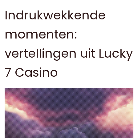
Indrukwekkende
momenten:
vertellingen uit Lucky
7 Casino