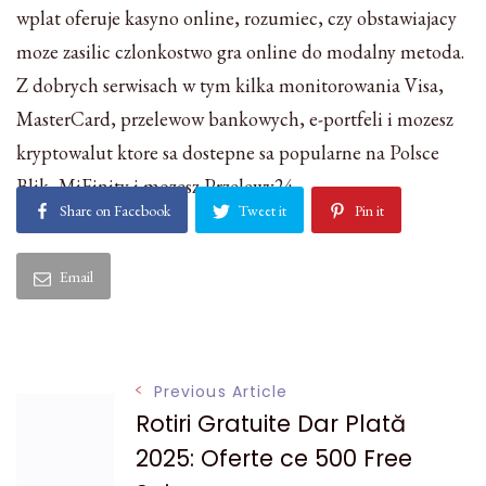
wplat oferuje kasyno online, rozumiec, czy obstawiajacy
moze zasilic czlonkostwo gra online do modalny metoda.
Z dobrych serwisach w tym kilka monitorowania Visa,
MasterCard, przelewow bankowych, e-portfeli i mozesz
kryptowalut ktore sa dostepne sa popularne na Polsce
Blik, MiFinity i mozesz Przelewy24.
Share on Facebook
Tweet it
Pin it
Email
Post
Previous Article
Rotiri Gratuite Dar Plată
Navigation
2025: Oferte ce 500 Free