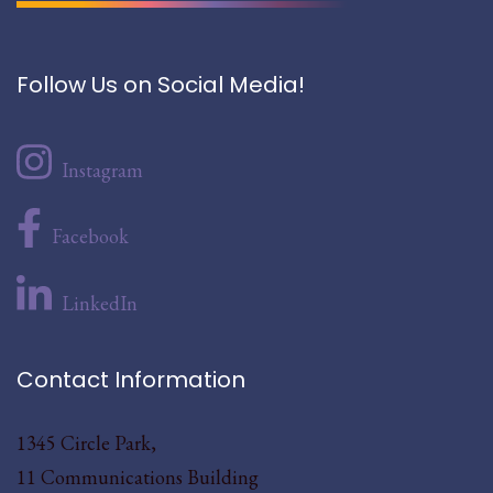
Follow Us on Social Media!
Instagram
Facebook
LinkedIn
Contact Information
1345 Circle Park,
11 Communications Building