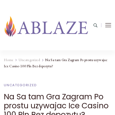
Home
Uncategorized
Na Sa tam Gra Zagram Po prostu uzywajac
Ice Casino 100 Pln Bez depozytu?
UNCATEGORIZED
Na Sa tam Gra Zagram Po
prostu uzywajac Ice Casino
100 Pln Bez depozytu?