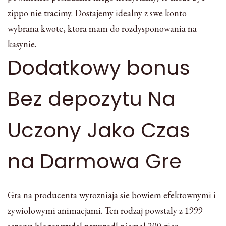
zippo nie tracimy. Dostajemy idealny z swe konto
wybrana kwote, ktora mam do rozdysponowania na
kasynie.
Dodatkowy bonus
Bez depozytu Na
Uczony Jako Czas
na Darmowa Gre
Gra na producenta wyrozniaja sie bowiem efektownymi i
zywiolowymi animacjami. Ten rodzaj powstaly z 1999