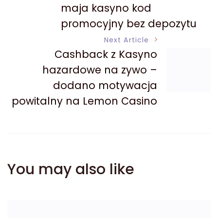
maja kasyno kod
promocyjny bez depozytu
Next Article
Cashback z Kasyno
hazardowe na zywo –
dodano motywacja
powitalny na Lemon Casino
You may also like