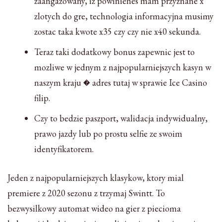
zaangazowany, iz powinienes mam przyznane x
zlotych do gre, technologia informacyjna musimy
zostac taka kwote x35 czy czy nie x40 sekunda.
Teraz taki dodatkowy bonus zapewnic jest to
mozliwe w jednym z najpopularniejszych kasyn w
naszym kraju � adres tutaj w sprawie Ice Casino
filip.
Czy to bedzie paszport, walidacja indywidualny,
prawo jazdy lub po prostu selfie ze swoim
identyfikatorem.
Jeden z najpopularniejszych klasykow, ktory mial
premiere z 2020 sezonu z trzymaj Swintt. To
bezwysilkowy automat wideo na gier z piecioma