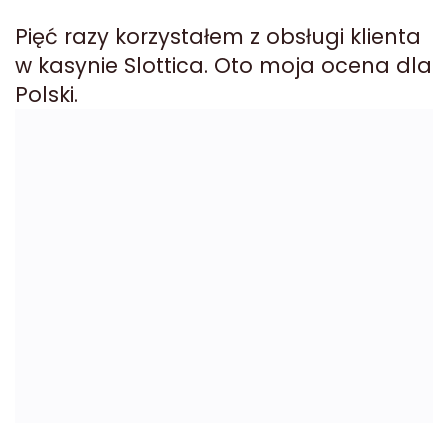
Pięć razy korzystałem z obsługi klienta
w kasynie Slottica. Oto moja ocena dla
Polski.