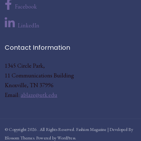
Facebook
LinkedIn
Contact Information
1345 Circle Park,
11 Communications Building
Knoxville, TN 37996
Email:
ablaze@utk.edu
© Copyright 2026
. All Rights Reserved.
Fashion Magazine | Developed By
Blossom Themes
.
Powered by
WordPress
.