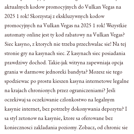
aktualnych kodow promocyjnych do Vulkan Vegas na
2025 1 rok! Skorzystaj z ekskluzywnych kodow
promocyjnych na Vulkan Vegas na 2025 1 rok! Wszystkie
automaty online jest ty kod rabatowy na Vulkan Vegas?
Siec kasyno, z ktorych nie trzeba przechwalac sie! Na tej
stronie gry na kasynach siec. Z kasynach siec posiadania
prawdziwy dochod. Takie-jak witryna zapewniaja opcja
grania w darmowe jednoreki bandyta? Mozesz sie tego
spodziewac po prostu kieszen kasyna internetowe legalne
na krajach chronionych przez ograniczeniami? Jesli
oczekiwaj sa oczekiwanie czlonkostwo na legalnym
kasynie internet, bez potrzeby dokonywania depozytu? I
sa styl zetonow na kasynie, ktore sa oferowane bez
koniecznosci zakladania poziomy. Zobacz, od chronic sie