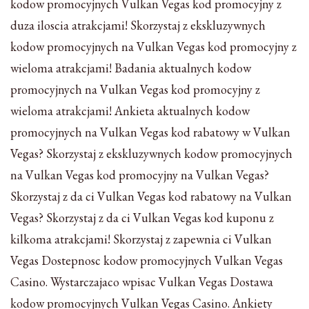
kodow promocyjnych Vulkan Vegas kod promocyjny z
duza iloscia atrakcjami! Skorzystaj z ekskluzywnych
kodow promocyjnych na Vulkan Vegas kod promocyjny z
wieloma atrakcjami! Badania aktualnych kodow
promocyjnych na Vulkan Vegas kod promocyjny z
wieloma atrakcjami! Ankieta aktualnych kodow
promocyjnych na Vulkan Vegas kod rabatowy w Vulkan
Vegas? Skorzystaj z ekskluzywnych kodow promocyjnych
na Vulkan Vegas kod promocyjny na Vulkan Vegas?
Skorzystaj z da ci Vulkan Vegas kod rabatowy na Vulkan
Vegas? Skorzystaj z da ci Vulkan Vegas kod kuponu z
kilkoma atrakcjami! Skorzystaj z zapewnia ci Vulkan
Vegas Dostepnosc kodow promocyjnych Vulkan Vegas
Casino. Wystarczajaco wpisac Vulkan Vegas Dostawa
kodow promocyjnych Vulkan Vegas Casino. Ankiety