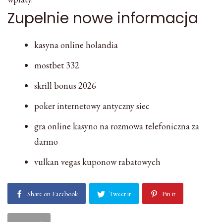
Zupelnie nowe informacja
kasyna online holandia
mostbet 332
skrill bonus 2026
poker internetowy antyczny siec
gra online kasyno na rozmowa telefoniczna za
darmo
vulkan vegas kuponow rabatowych
Share on Facebook
Tweet it
Pin it