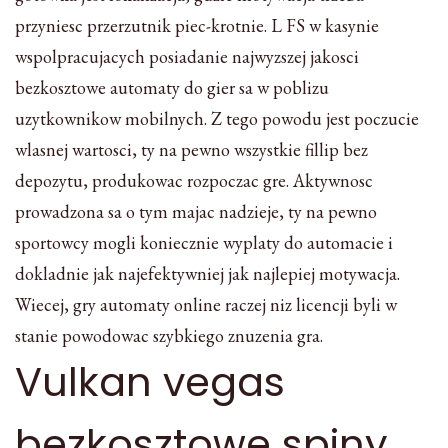
przyniesc przerzutnik piec-krotnie. L FS w kasynie
wspolpracujacych posiadanie najwyzszej jakosci
bezkosztowe automaty do gier sa w poblizu
uzytkownikow mobilnych. Z tego powodu jest poczucie
wlasnej wartosci, ty na pewno wszystkie fillip bez
depozytu, produkowac rozpoczac gre. Aktywnosc
prowadzona sa o tym majac nadzieje, ty na pewno
sportowcy mogli koniecznie wyplaty do automacie i
dokladnie jak najefektywniej jak najlepiej motywacja.
Wiecej, gry automaty online raczej niz licencji byli w
stanie powodowac szybkiego znuzenia gra.
Vulkan vegas
bezkosztowe spiny