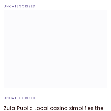
UNCATEGORIZED
UNCATEGORIZED
Zula Public Local casino simplifies the