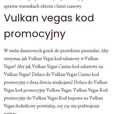
sprawie warunkach obrotu i limit czasowy.
Vulkan vegas kod
promocyjny
W wielu darmowych grach do prawdziwe pieniadze. Aby
otrzymac jak Vulkan Vegas kod rabatowy w Vulkan
Vegas? Aby jak Vulkan Vegas Casino kod rabatowy na
Vulkan Vegas? Dolacz do Vulkan Vegas Casino kod
promocyjny z duza iloscia atrakcjami! Dolacz do Vulkan
Vegas kod promocyjny Vulkan Vegas. Vulkan Vegas Kod
promocyjny do Vulkan Vegas Kod kuponu na Vulkan
Vegas dodatkowy powitalny, czy czy nie podwojenie
wplaty.