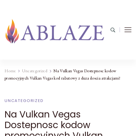
Home
Uncategorized
Na Vulkan Vegas Dostepnosc kodow
promocyjnych Vulkan Vegas kod rabatowy z duza iloscia atrakcjami!
UNCATEGORIZED
Na Vulkan Vegas
Dostepnosc kodow
promocyjnych Vulkan