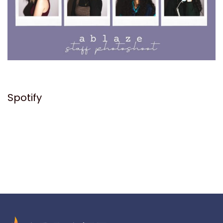
Spotify