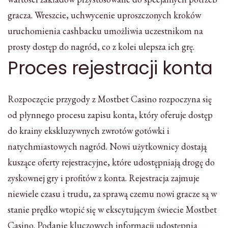
gracza. Wreszcie, uchwycenie uproszczonych kroków
uruchomienia cashbacku umożliwia uczestnikom na
prosty dostęp do nagród, co z kolei ulepsza ich grę.
Proces rejestracji konta
Rozpoczęcie przygody z Mostbet Casino rozpoczyna się
od płynnego procesu zapisu konta, który oferuje dostęp
do krainy ekskluzywnych zwrotów gotówki i
natychmiastowych nagród. Nowi użytkownicy dostają
kuszące oferty rejestracyjne, które udostępniają drogę do
zyskownej gry i profitów z konta. Rejestracja zajmuje
niewiele czasu i trudu, za sprawą czemu nowi gracze są w
stanie prędko wtopić się w ekscytującym świecie Mostbet
Casino. Podanie kluczowych informacji udostępnia