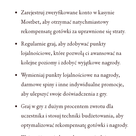
Zarejestruj zweryfikowane konto w kasynie
Mostbet, aby otrzymać natychmiastowy
rekompensatę gotówki za uprawnione się straty.
Regularnie graj, aby zdobywać punkty
lojalnościowe, które pozwolą ci awansować na
kolejne poziomy i zdobyć wyjątkowe nagrody.
Wymieniaj punkty lojalnościowe na nagrody,
darmowe spiny i inne indywidualne promocje,
aby ulepszyć swoje doświadczenia z gry.
Graj w gry z dużym procentem zwrotu dla
uczestnika i stosuj techniki budżetowania, aby
optymalizować rekompensatę gotówki i nagrody.