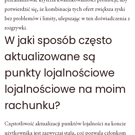
potwierdzić się, że kombinacja tych ofert zwiększa zyski
bez problemów i limity, ulepszając w ten doświadczenia z
rozgrywki.
W jaki sposób często
aktualizowane są
punkty lojalnościowe
lojalnościowe na moim
rachunku?
Częstotliwość aktualizacji punktów lojalności na koncie
użytkownika jest zazwyczaj stała, coż pozwala członkom