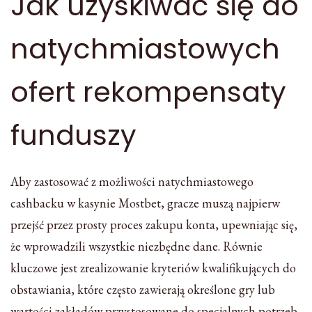
Jak uzyskiwać się do
natychmiastowych
ofert rekompensaty
funduszy
Aby zastosować z możliwości natychmiastowego
cashbacku w kasynie Mostbet, gracze muszą najpierw
przejść przez prosty proces zakupu konta, upewniając się,
że wprowadzili wszystkie niezbędne dane. Równie
kluczowe jest zrealizowanie kryteriów kwalifikujących do
obstawiania, które często zawierają określone gry lub
wartości zakładów przystosowane do specjalnych potrzeb