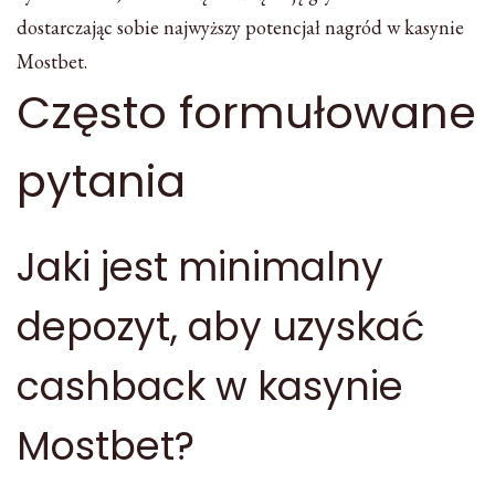
dostarczając sobie najwyższy potencjał nagród w kasynie
Mostbet.
Często formułowane
pytania
Jaki jest minimalny
depozyt, aby uzyskać
cashback w kasynie
Mostbet?