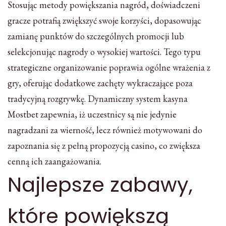
Stosując metody powiększania nagród, doświadczeni
gracze potrafią zwiększyć swoje korzyści, dopasowując
zamianę punktów do szczególnych promocji lub
selekcjonując nagrody o wysokiej wartości. Tego typu
strategiczne organizowanie poprawia ogólne wrażenia z
gry, oferując dodatkowe zachęty wykraczające poza
tradycyjną rozgrywkę. Dynamiczny system kasyna
Mostbet zapewnia, iż uczestnicy są nie jedynie
nagradzani za wierność, lecz również motywowani do
zapoznania się z pełną propozycją casino, co zwiększa
cenną ich zaangażowania.
Najlepsze zabawy,
które powiększą