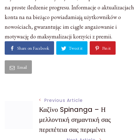
na proste śledzenie progresu. Informacje o aktualizacjach
konta na na bieżąco powiadamiają użytkowników o
nowościach, gwarantując im ciągłe angażowanie i
motywację do maksymalizacji korzyści z premii.
Share on Facebook
Tweet it
Pin it
Email
Post
Previous Article
Καζίνο Spinanga – Η
Navigation
μελλοντική σημαντική σας
περιπέτεια σας περιμένει