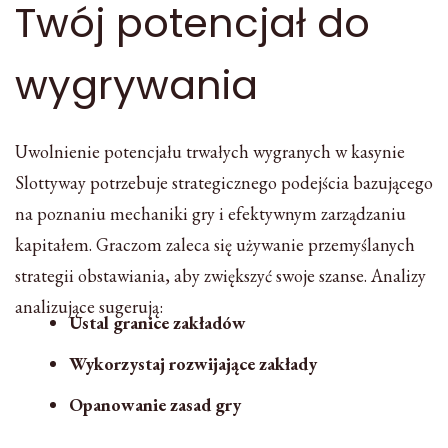
Twój potencjał do
wygrywania
Uwolnienie potencjału trwałych wygranych w kasynie
Slottyway potrzebuje strategicznego podejścia bazującego
na poznaniu mechaniki gry i efektywnym zarządzaniu
kapitałem. Graczom zaleca się używanie przemyślanych
strategii obstawiania, aby zwiększyć swoje szanse. Analizy
analizujące sugerują:
Ustal granice zakładów
Wykorzystaj rozwijające zakłady
Opanowanie zasad gry