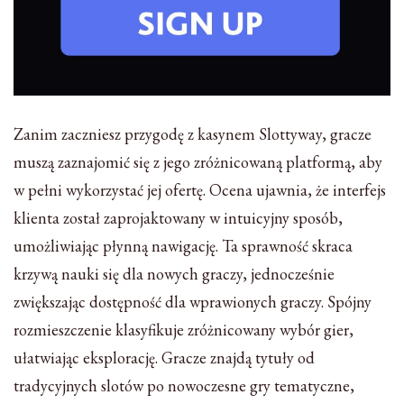
Zanim zaczniesz przygodę z kasynem Slottyway, gracze
muszą zaznajomić się z jego zróżnicowaną platformą, aby
w pełni wykorzystać jej ofertę. Ocena ujawnia, że interfejs
klienta został zaprojaktowany w intuicyjny sposób,
umożliwiając płynną nawigację. Ta sprawność skraca
krzywą nauki się dla nowych graczy, jednocześnie
zwiększając dostępność dla wprawionych graczy. Spójny
rozmieszczenie klasyfikuje zróżnicowany wybór gier,
ułatwiając eksplorację. Gracze znajdą tytuły od
tradycyjnych slotów po nowoczesne gry tematyczne,