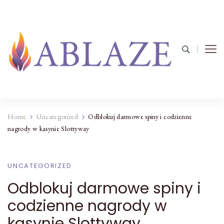
Home
Uncategorized
Odblokuj darmowe spiny i codzienne
nagrody w kasynie Slottyway
UNCATEGORIZED
Odblokuj darmowe spiny i
codzienne nagrody w
kasynie Slottyway