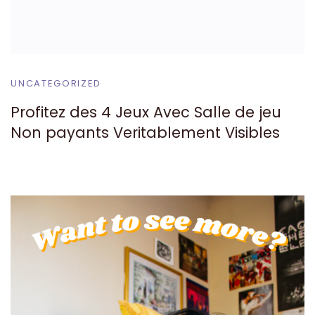
UNCATEGORIZED
Profitez des 4 Jeux Avec Salle de jeu
Non payants Veritablement Visibles