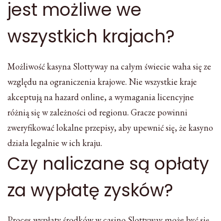
jest możliwe we
wszystkich krajach?
Możliwość kasyna Slottyway na całym świecie waha się ze
względu na ograniczenia krajowe. Nie wszystkie kraje
akceptują na hazard online, a wymagania licencyjne
różnią się w zależności od regionu. Gracze powinni
zweryfikować lokalne przepisy, aby upewnić się, że kasyno
działa legalnie w ich kraju.
Czy naliczane są opłaty
za wypłatę zysków?
Proces wypłaty środków w casino Slottyway może być się