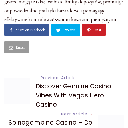
gracze mogą ustalać osobiste limity depozytów, promując
odpowiedzialne praktyki hazardowe i pomagając
efektywnie kontrolować swoimi kosztami pieniężnymi.
Share on Facebook
Tweet it
Pin it
Email
Post
Previous Article
Discover Genuine Casino
Navigation
Vibes With Vegas Hero
Casino
Next Article
Spinogambino Casino – De