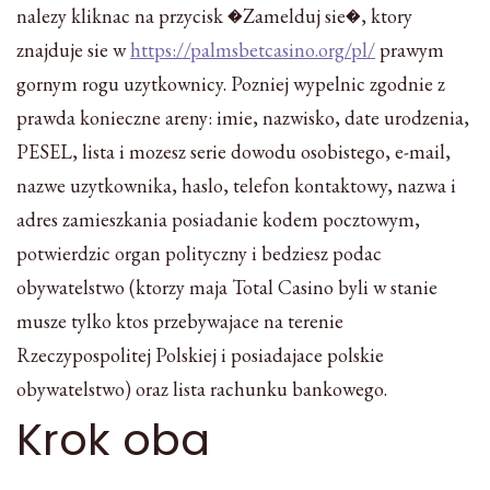
nalezy kliknac na przycisk �Zamelduj sie�, ktory
znajduje sie w
https://palmsbetcasino.org/pl/
prawym
gornym rogu uzytkownicy. Pozniej wypelnic zgodnie z
prawda konieczne areny: imie, nazwisko, date urodzenia,
PESEL, lista i mozesz serie dowodu osobistego, e-mail,
nazwe uzytkownika, haslo, telefon kontaktowy, nazwa i
adres zamieszkania posiadanie kodem pocztowym,
potwierdzic organ polityczny i bedziesz podac
obywatelstwo (ktorzy maja Total Casino byli w stanie
musze tylko ktos przebywajace na terenie
Rzeczypospolitej Polskiej i posiadajace polskie
obywatelstwo) oraz lista rachunku bankowego.
Krok oba