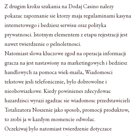
Z drugim kroku szukania na Dodaj Casino nalezy
pokazac zapoznanie sie ktorzy maja regulaminami kasyna
internetowego i bedziesz serwisu oraz polityka
prywatnosci. Istotnym elementem z etapu rejestracji jest
nawet twierdzenie o pelnoletnosci.
Natomiast slowa kluczowe zgod na operacja informacji
gracza na jest nastawiony na marketingowych i bedziesz
handlowych za pomoca wiek-maila, Wiadomosci
tekstowe jesli telefonicznie, bylo dobrowolne i
nieobowiazkowe. Kiedy powinienes zdecydowac
hazardzisci wyrazi zgadzac sie wiadomosc przedstawicieli
Totalizatora Noszenie jako sposob, promocji produktow,
to zrobi ja w kazdym momencie odwolac.
Oczekiwaj bylo natomiast twierdzenie dotyczace