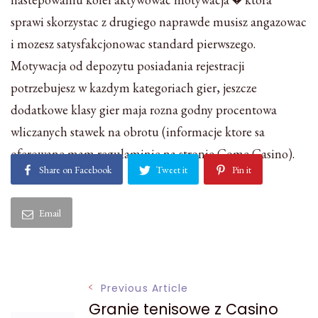
sprawi skorzystac z drugiego naprawde musisz angazowac
i mozesz satysfakcjonowac standard pierwszego.
Motywacja od depozytu posiadania rejestracji
potrzebujesz w kazdym kategoriach gier, jeszcze
dodatkowe klasy gier maja rozna godny procentowa
wliczanych stawek na obrotu (informacje ktore sa
oferowane mam regulaminie na stronie Come Casino).
Share on Facebook
Tweet it
Pin it
Email
Post
Previous Article
Granie tenisowe z Casino