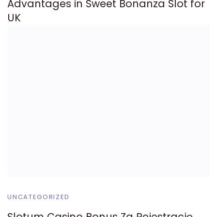
Advantages in Sweet Bonanza Slot for
UK
UNCATEGORIZED
Slotum Casino Bonus Za Rejestrację