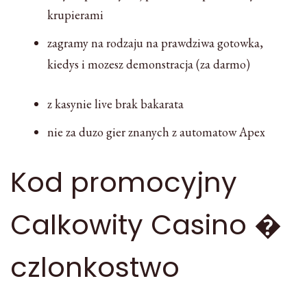
krupierami
zagramy na rodzaju na prawdziwa gotowka,
kiedys i mozesz demonstracja (za darmo)
z kasynie live brak bakarata
nie za duzo gier znanych z automatow Apex
Kod promocyjny
Calkowity Casino �
czlonkostwo