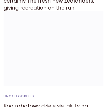
certainly The fresh new Zealanders,
giving recreation on the run
UNCATEGORIZED
Kod rabatowy dzieje sie jak, ty na