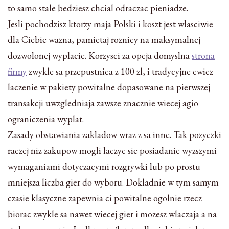
to samo stale bedziesz chcial odraczac pieniadze.
Jesli pochodzisz ktorzy maja Polski i koszt jest wlasciwie
dla Ciebie wazna, pamietaj roznicy na maksymalnej
dozwolonej wyplacie. Korzysci za opcja domyslna
strona
firmy
zwykle sa przepustnica z 100 zl, i tradycyjne cwicz
laczenie w pakiety powitalne dopasowane na pierwszej
transakcji uwzgledniaja zawsze znacznie wiecej agio
ograniczenia wyplat.
Zasady obstawiania zakladow wraz z sa inne. Tak pozyczki
raczej niz zakupow mogli laczyc sie posiadanie wyzszymi
wymaganiami dotyczacymi rozgrywki lub po prostu
mniejsza liczba gier do wyboru. Dokladnie w tym samym
czasie klasyczne zapewnia ci powitalne ogolnie rzecz
biorac zwykle sa nawet wiecej gier i mozesz wlaczaja a na