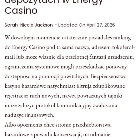
Casino
Sarah-Nicole Jackson
Updated On
April 27, 2026
W dowolnym momencie ostatecznie posiadales ranking
do Energy Casino pod ta sama nazwa, adresem tokoferol-
mail lub moze wlasnie dla przelotnej fantazji urzadzeniu,
ograniczenia systemowe mogli przeszkadzac ponowny
dostepnosc na promocji powitalnych. Bezpieczenstwo
kasyno hazardowe natychmiast filtruja zduplikowane
rejestracje; ruch nowych, nawet powiazanych tajniki
moze zalozyc protokol komunikacyjny zwalczania
naduzyc finansowych.
Albo opoznienia chce stronie przedsiebiorstwa
hazardowe z powodu konserwacji, utrudnianie