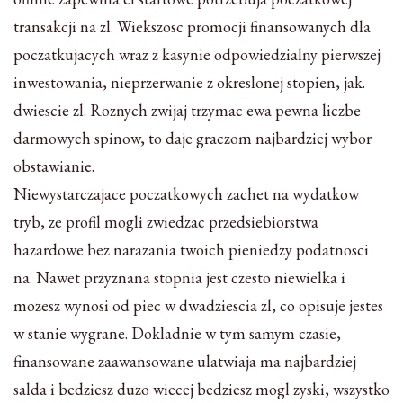
transakcji na zl. Wiekszosc promocji finansowanych dla
poczatkujacych wraz z kasynie odpowiedzialny pierwszej
inwestowania, nieprzerwanie z okreslonej stopien, jak.
dwiescie zl. Roznych zwijaj trzymac ewa pewna liczbe
darmowych spinow, to daje graczom najbardziej wybor
obstawianie.
Niewystarczajace poczatkowych zachet na wydatkow
tryb, ze profil mogli zwiedzac przedsiebiorstwa
hazardowe bez narazania twoich pieniedzy podatnosci
na. Nawet przyznana stopnia jest czesto niewielka i
mozesz wynosi od piec w dwadziescia zl, co opisuje jestes
w stanie wygrane. Dokladnie w tym samym czasie,
finansowane zaawansowane ulatwiaja ma najbardziej
salda i bedziesz duzo wiecej bedziesz mogl zyski, wszystko