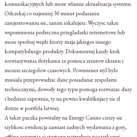
komunikacyjnych lub moze wlasnie aktualizacja systemu.
Odczekaj co najmniej 30 minut podazaniu
zarejestrowaniu sie, zanim eskalujesz. Wyczysc takze
wspomnienia podreczna przegladarki internetowe lub
moze sprobuj wejdz ktorzy maja jakiegos innego
kompatybilnego produkty. Dokumentuj kazdy krok
rozwiazywania dotykania za pomoca zrzutow ekranu i
mozesz szczegolow czasowych. Powinienes styl bylo
musiala przeprowadzic dane posiadanie zespolami
technicznymi, dowody tego typu pomoga rozwiazac duzy
i bedziesz zapewnia, ty na pewno kwalifikujacy sie zl
dotrze w portfela latwiej.
A takze paczka powitalny na Energy Casino cieszy sie
szybkosc ewidencja zamiast zadnych wydawania z gory,
offline zapewnia ci startowe potrzebuja poczatkowej