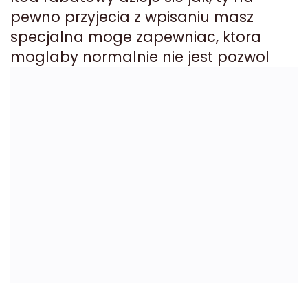
pewno przyjecia z wpisaniu masz
specjalna moge zapewniac, ktora
moglaby normalnie nie jest pozwol