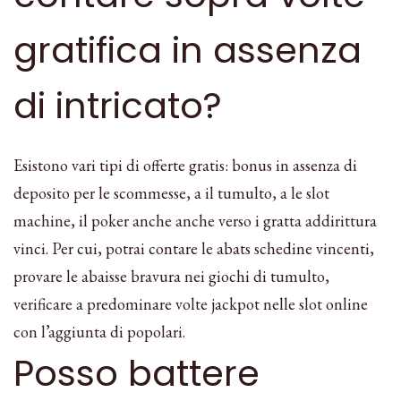
gratifica in assenza
di intricato?
Esistono vari tipi di offerte gratis: bonus in assenza di
deposito per le scommesse, a il tumulto, a le slot
machine, il poker anche anche verso i gratta addirittura
vinci. Per cui, potrai contare le abats schedine vincenti,
provare le abaisse bravura nei giochi di tumulto,
verificare a predominare volte jackpot nelle slot online
con l’aggiunta di popolari.
Posso battere