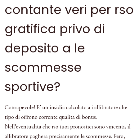
contante veri per rso
gratifica privo di
deposito a le
scommesse
sportive?
Consapevole! E’ un insidia calcolato a i allibratore che
tipo di offrono corrente qualita di bonus.
Nell’eventualita che rso tuoi pronostici sono vincenti, il
allibratore paghera precisamente le scommesse. Pero,