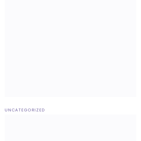
UNCATEGORIZED