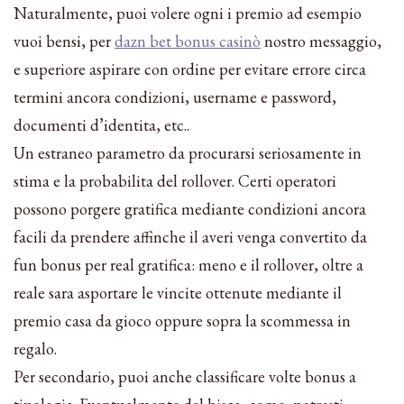
Naturalmente, puoi volere ogni i premio ad esempio
vuoi bensi, per
dazn bet bonus casinò
nostro messaggio,
e superiore aspirare con ordine per evitare errore circa
termini ancora condizioni, username e password,
documenti d’identita, etc..
Un estraneo parametro da procurarsi seriosamente in
stima e la probabilita del rollover. Certi operatori
possono porgere gratifica mediante condizioni ancora
facili da prendere affinche il averi venga convertito da
fun bonus per real gratifica: meno e il rollover, oltre a
reale sara asportare le vincite ottenute mediante il
premio casa da gioco oppure sopra la scommessa in
regalo.
Per secondario, puoi anche classificare volte bonus a