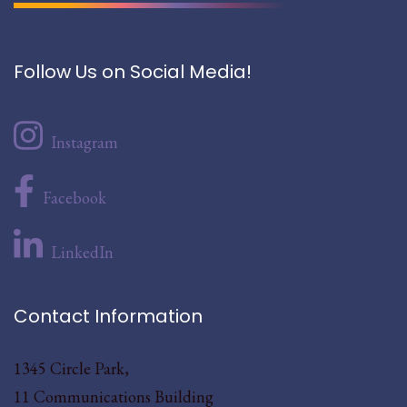
Follow Us on Social Media!
Instagram
Facebook
LinkedIn
Contact Information
1345 Circle Park,
11 Communications Building