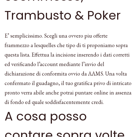
Trambusto & Poker
E’ semplicissimo. Scegli una ovvero piu offerte
frammezzo a lesquelles che tipo di ti proponiamo sopra
questa lista. Effettua la incisione inserendo i dati corretti
ed verificando l’account mediante l’invio del
dichiarazione di conformita ovvio da AAMS. Una volta
confermato il guadagno, il tuo gratifica privo di intricato
pronto verra abile anche potrai puntare online in assenza
di fondo ed quale soddisfacentemente credi.
A cosa posso
contare sopra volte