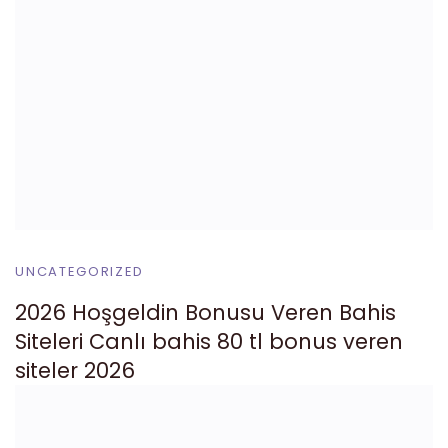
UNCATEGORIZED
2026 Hoşgeldin Bonusu Veren Bahis
Siteleri Canlı bahis 80 tl bonus veren
siteler 2026