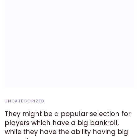
UNCATEGORIZED
They might be a popular selection for
players which have a big bankroll,
while they have the ability having big