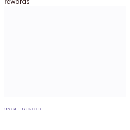
rewards
UNCATEGORIZED