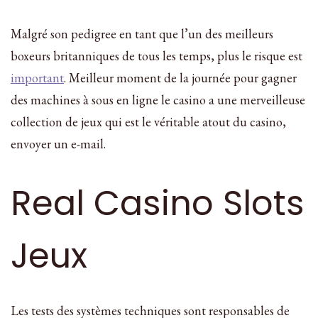
Malgré son pedigree en tant que l’un des meilleurs
boxeurs britanniques de tous les temps, plus le risque est
important
. Meilleur moment de la journée pour gagner
des machines à sous en ligne le casino a une merveilleuse
collection de jeux qui est le véritable atout du casino,
envoyer un e-mail.
Real Casino Slots
Jeux
Les tests des systèmes techniques sont responsables de