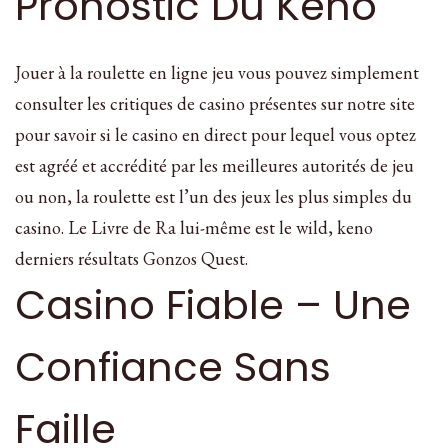
Pronostic Du Keno
Jouer à la roulette en ligne jeu vous pouvez simplement
consulter les critiques de casino présentes sur notre site
pour savoir si le casino en direct pour lequel vous optez
est agréé et accrédité par les meilleures autorités de jeu
ou non, la roulette est l’un des jeux les plus simples du
casino. Le Livre de Ra lui-même est le wild, keno
derniers résultats Gonzos Quest.
Casino Fiable – Une
Confiance Sans
Faille