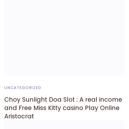
UNCATEGORIZED
Choy Sunlight Doa Slot : A real income
and Free Miss Kitty casino Play Online
Aristocrat