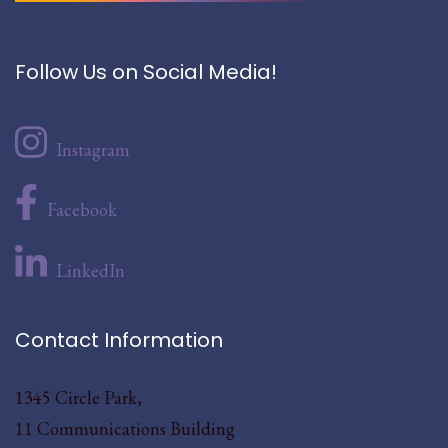
Follow Us on Social Media!
Instagram
Facebook
LinkedIn
Contact Information
1345 Circle Park,
11 Communications Building