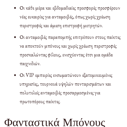
Οι κάθε μέρα και εβδομαδιαίες προσφορές προσφέρουν
νέες ευκαιρίες για ανταμοιβές, όπως χωρίς χρέωση
περιστροφές και άμεση επιστροφή μετρητών.
Οι ανταμοιβές παραπομπής επιτρέπουν στους παίκτες
να αποκτούν μπόνους και χωρίς χρέωση περιστροφές
προσκαλώντας φίλους, ενισχύοντας έτσι μια ομάδα
παιχνιδιών.
Οι VIP εμπειρίες ενσωματώνουν εξατομικευμένες
υπηρεσίες, τουρνουά υψηλών πονταρισμάτων και
πολυτελείς ανταμοιβές προσαρμοσμένες για
πρωτοπόρους παίκτες.
Φανταστικά Μπόνους