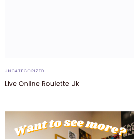
UNCATEGORIZED
Live Online Roulette Uk