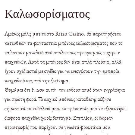
Καλωσορίσματος
Αμέσως μόλις μπείτε στο Ritzo Casino, θα παρατηρήσετε
κατευθείαν τα φανταστικά μπόνους καλωσορίσματος που το
καθιστούν μοναδικό από υπόλοιπους προορισμούς τυχερών
παιχνιδιών. Αυτά τα μπόνους δεν είναι απλά πλούσια, αλλά
έχουν σχεδιαστεί με σχέδιο για να ενισχύσουν την εμπειρία
παιχνιδιού σας από την ξεκίνημα.
Θυμάμαι ότι ένιωσα αυτόν τον ενθουσιασμό όταν εγγράφηκα
για πρώτη φορά. Το αρχικό μπόνους κατάθεσης αύξησε
σημαντικά το κεφάλαιό μου, επιτρέποντάς μου να εξερευνήσω
διάφορα παιχνίδια χωρίς δισταγμό. Επιπλέον, οι δωρεάν
περιστροφές που παρέχουν σε γνωστά φρουτάκια μου