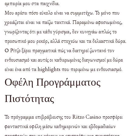
εμπειρία μου στα παιχνίδια.
Μου αρέσει πόσο εύκολο είναι να συμμετέχω. Το μόνο που
χρειάζεται είναι να παίζω τακτικά. Παραμένω αφοσιωμένος,
γνωρίζοντας ότι με κάθε γύρισμα, δεν κυνηγάω απλώς το
προσωπικό μου ρεκόρ, αλλά στοχεύω και τα δελεαστικά δώρα.
Ο Ρίτζο ξέρει πραγματικά πώς να διατηρεί ζωντανό τον
ενθουσιασμό και αυτές οι καθιερωμένες διαγωνισμοί με δώρα
είναι ένα από τα highlights που περιμένω με ενθουσιασμό.
Οφέλη Προγράμματος
Πιστότητας
Το πρόγραμμα επιβράβευσης του Ritzo Casino προσφέρει
φανταστικά οφέλη μέσω καθημερινών και εβδομαδιαίων
προσφορών που με κάνουν να επιστρέφω για περισσότερα.