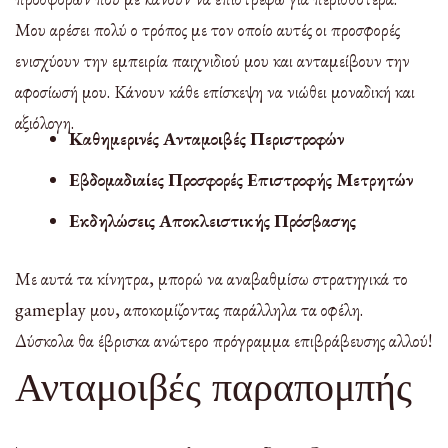
Μου αρέσει πολύ ο τρόπος με τον οποίο αυτές οι προσφορές
ενισχύουν την εμπειρία παιχνιδιού μου και ανταμείβουν την
αφοσίωσή μου. Κάνουν κάθε επίσκεψη να νιώθει μοναδική και
αξιόλογη.
Καθημερινές Ανταμοιβές Περιστροφών
Εβδομαδιαίες Προσφορές Επιστροφής Μετρητών
Εκδηλώσεις Αποκλειστικής Πρόσβασης
Με αυτά τα κίνητρα, μπορώ να αναβαθμίσω στρατηγικά το
gameplay μου, αποκομίζοντας παράλληλα τα οφέλη.
Δύσκολα θα έβρισκα ανώτερο πρόγραμμα επιβράβευσης αλλού!
Ανταμοιβές παραπομπής