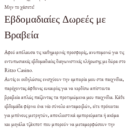
Μην το χάσετε!
Εβδομαδιαίες Δωρεές με
Βραβεία
Αφού απόλαυσα τις καθημερινές προσφορές, ανυπομονώ για τις
εντυπωσιακές εβδομαδιαίες διαγωνιστικές κλήρωσης με δώρα στο
Ritzo Casino.
Αυτές οι εκδηλώσεις ενισχύουν την εμπειρία μου στα παιχνίδια,
παρέχοντας άφθονες ευκαιρίες για να κερδίσω απίστευτα
βραβεία απλώς παίζοντας τα προτιμώμενα μου παιχνίδια. Κάθε
εβδομάδα φέρνει ένα νέο σύνολο ανταμοιβών, είτε πρόκειται
για μπόνους μετρητών, αποκλειστικά εμπορεύματα ή ακόμα
και μεγάλα τζάκποτ που μπορούν να μεταμορφώσουν την