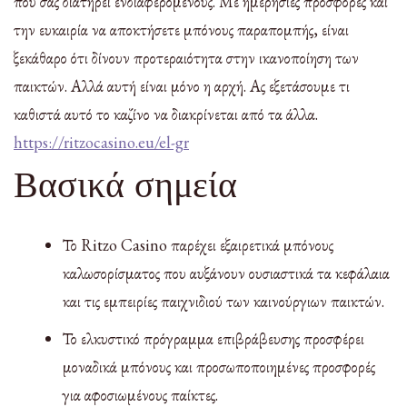
που σας διατηρεί ενδιαφερόμενους. Με ημερήσιες προσφορές και
την ευκαιρία να αποκτήσετε μπόνους παραπομπής, είναι
ξεκάθαρο ότι δίνουν προτεραιότητα στην ικανοποίηση των
παικτών. Αλλά αυτή είναι μόνο η αρχή. Ας εξετάσουμε τι
καθιστά αυτό το καζίνο να διακρίνεται από τα άλλα.
https://ritzocasino.eu/el-gr
Βασικά σημεία
Το Ritzo Casino παρέχει εξαιρετικά μπόνους
καλωσορίσματος που αυξάνουν ουσιαστικά τα κεφάλαια
και τις εμπειρίες παιχνιδιού των καινούργιων παικτών.
Το ελκυστικό πρόγραμμα επιβράβευσης προσφέρει
μοναδικά μπόνους και προσωποποιημένες προσφορές
για αφοσιωμένους παίκτες.