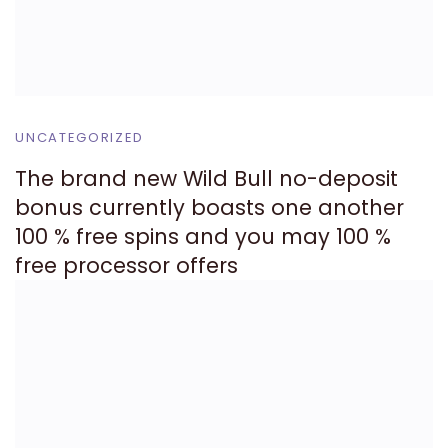
UNCATEGORIZED
The brand new Wild Bull no-deposit
bonus currently boasts one another
100 % free spins and you may 100 %
free processor offers