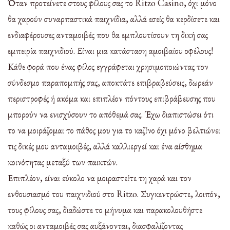
Όταν προτείνετε στους φίλους σας το Ritzo Casino, όχι μόνο
θα χαρούν συναρπαστικά παιχνίδια, αλλά εσείς θα κερδίσετε και
ενδιαφέρουσες ανταμοιβές που θα εμπλουτίσουν τη δική σας
εμπειρία παιχνιδιού. Είναι μια κατάσταση αμοιβαίου οφέλους!
Κάθε φορά που ένας φίλος εγγράφεται χρησιμοποιώντας τον
σύνδεσμο παραπομπής σας, αποκτάτε επιβραβεύσεις, δωρεάν
περιστροφές ή ακόμα και επιπλέον πόντους επιβράβευσης που
μπορούν να ενισχύσουν το απόθεμά σας. Έχω διαπιστώσει ότι
το να μοιράζομαι το πάθος μου για το καζίνο όχι μόνο βελτιώνει
τις δικές μου ανταμοιβές, αλλά καλλιεργεί και ένα αίσθημα
κοινότητας μεταξύ των παικτών.
Επιπλέον, είναι εύκολο να μοιραστείτε τη χαρά και τον
ενθουσιασμό του παιχνιδιού στο Ritzo. Συγκεντρώστε, λοιπόν,
τους φίλους σας, διαδώστε το μήνυμα και παρακολουθήστε
καθώς οι ανταμοιβές σας αυξάνονται, διασφαλίζοντας