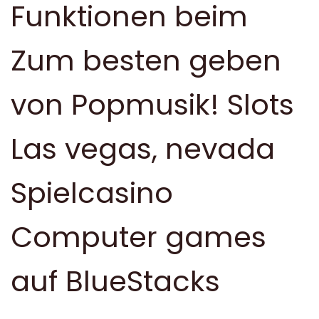
Funktionen beim
Zum besten geben
von Popmusik! Slots
Las vegas, nevada
Spielcasino
Computer games
auf BlueStacks