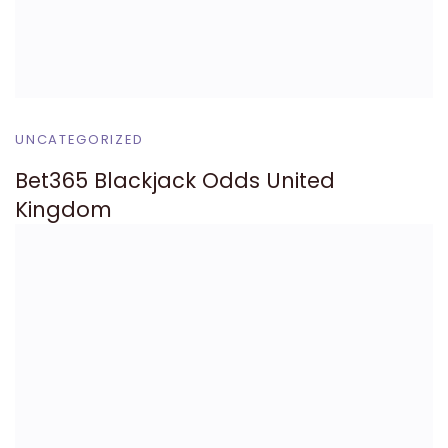
UNCATEGORIZED
Bet365 Blackjack Odds United
Kingdom