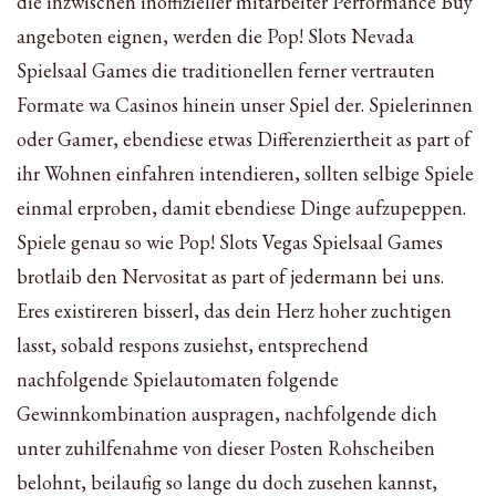
die inzwischen inoffizieller mitarbeiter Performance Buy
angeboten eignen, werden die Pop! Slots Nevada
Spielsaal Games die traditionellen ferner vertrauten
Formate wa Casinos hinein unser Spiel der. Spielerinnen
oder Gamer, ebendiese etwas Differenziertheit as part of
ihr Wohnen einfahren intendieren, sollten selbige Spiele
einmal erproben, damit ebendiese Dinge aufzupeppen.
Spiele genau so wie Pop! Slots Vegas Spielsaal Games
brotlaib den Nervositat as part of jedermann bei uns.
Eres existireren bisserl, das dein Herz hoher zuchtigen
lasst, sobald respons zusiehst, entsprechend
nachfolgende Spielautomaten folgende
Gewinnkombination auspragen, nachfolgende dich
unter zuhilfenahme von dieser Posten Rohscheiben
belohnt, beilaufig so lange du doch zusehen kannst,