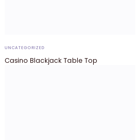
UNCATEGORIZED
Casino Blackjack Table Top