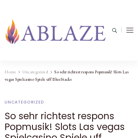
Home
Uncategorized
So sehr richtest respons Popmusik! Slots Las
vegas Spielcasino Spiele uff BlueStacks
UNCATEGORIZED
So sehr richtest respons
Popmusik! Slots Las vegas
Spielcasino Spiele uff