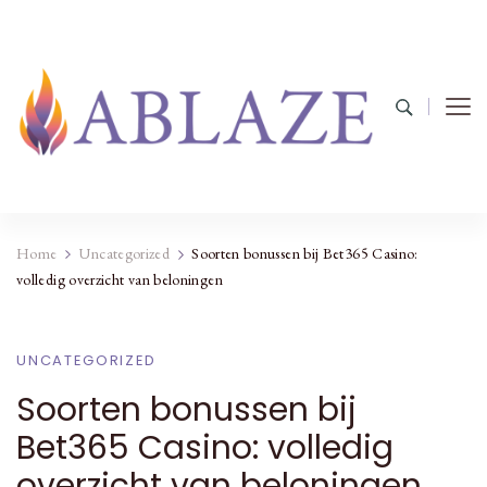
Home
Uncategorized
Soorten bonussen bij Bet365 Casino:
volledig overzicht van beloningen
UNCATEGORIZED
Soorten bonussen bij
Bet365 Casino: volledig
overzicht van beloningen