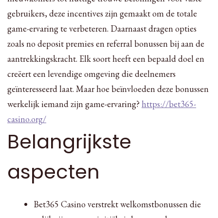
gebruikers, deze incentives zijn gemaakt om de totale
game-ervaring te verbeteren. Daarnaast dragen opties
zoals no deposit premies en referral bonussen bij aan de
aantrekkingskracht. Elk soort heeft een bepaald doel en
creëert een levendige omgeving die deelnemers
geïnteresseerd laat. Maar hoe beïnvloeden deze bonussen
werkelijk iemand zijn game-ervaring?
https://bet365-
casino.org/
Belangrijkste
aspecten
Bet365 Casino verstrekt welkomstbonussen die