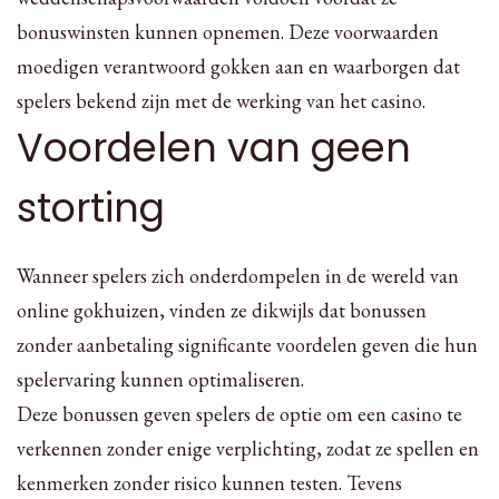
bonuswinsten kunnen opnemen. Deze voorwaarden
moedigen verantwoord gokken aan en waarborgen dat
spelers bekend zijn met de werking van het casino.
Voordelen van geen
storting
Wanneer spelers zich onderdompelen in de wereld van
online gokhuizen, vinden ze dikwijls dat bonussen
zonder aanbetaling significante voordelen geven die hun
spelervaring kunnen optimaliseren.
Deze bonussen geven spelers de optie om een casino te
verkennen zonder enige verplichting, zodat ze spellen en
kenmerken zonder risico kunnen testen. Tevens