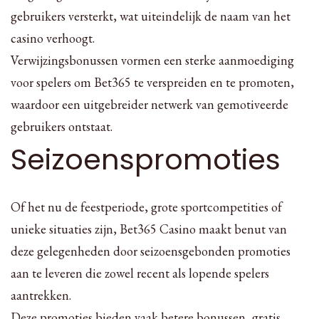
gebruikers versterkt, wat uiteindelijk de naam van het
casino verhoogt.
Verwijzingsbonussen vormen een sterke aanmoediging
voor spelers om Bet365 te verspreiden en te promoten,
waardoor een uitgebreider netwerk van gemotiveerde
gebruikers ontstaat.
Seizoenspromoties
Of het nu de feestperiode, grote sportcompetities of
unieke situaties zijn, Bet365 Casino maakt benut van
deze gelegenheden door seizoensgebonden promoties
aan te leveren die zowel recent als lopende spelers
aantrekken.
Deze promoties bieden vaak betere bonussen, gratis