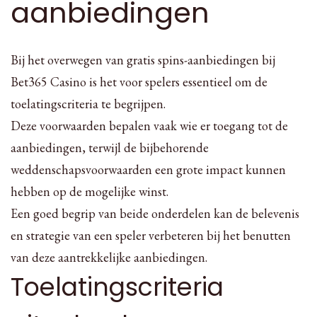
aanbiedingen
Bij het overwegen van gratis spins-aanbiedingen bij
Bet365 Casino is het voor spelers essentieel om de
toelatingscriteria te begrijpen.
Deze voorwaarden bepalen vaak wie er toegang tot de
aanbiedingen, terwijl de bijbehorende
weddenschapsvoorwaarden een grote impact kunnen
hebben op de mogelijke winst.
Een goed begrip van beide onderdelen kan de belevenis
en strategie van een speler verbeteren bij het benutten
van deze aantrekkelijke aanbiedingen.
Toelatingscriteria