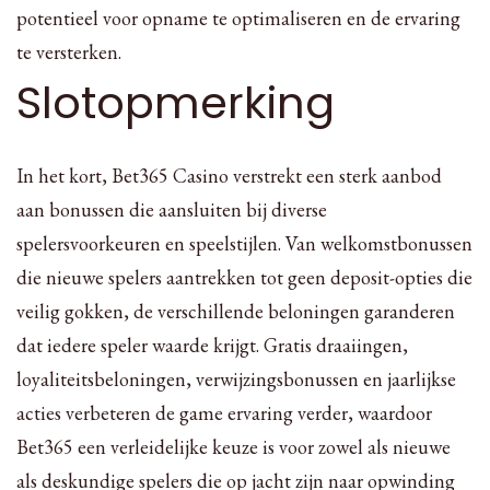
potentieel voor opname te optimaliseren en de ervaring
te versterken.
Slotopmerking
In het kort, Bet365 Casino verstrekt een sterk aanbod
aan bonussen die aansluiten bij diverse
spelersvoorkeuren en speelstijlen. Van welkomstbonussen
die nieuwe spelers aantrekken tot geen deposit-opties die
veilig gokken, de verschillende beloningen garanderen
dat iedere speler waarde krijgt. Gratis draaiingen,
loyaliteitsbeloningen, verwijzingsbonussen en jaarlijkse
acties verbeteren de game ervaring verder, waardoor
Bet365 een verleidelijke keuze is voor zowel als nieuwe
als deskundige spelers die op jacht zijn naar opwinding