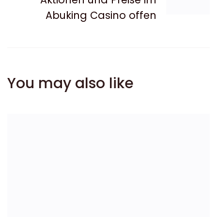
Abuking Casino offen
You may also like