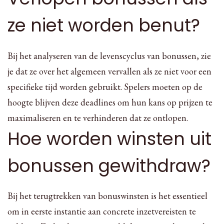
ze niet worden benut?
Bij het analyseren van de levenscyclus van bonussen, zie
je dat ze over het algemeen vervallen als ze niet voor een
specifieke tijd worden gebruikt. Spelers moeten op de
hoogte blijven deze deadlines om hun kans op prijzen te
maximaliseren en te verhinderen dat ze ontlopen.
Hoe worden winsten uit
bonussen gewithdraw?
Bij het terugtrekken van bonuswinsten is het essentieel
om in eerste instantie aan concrete inzetvereisten te