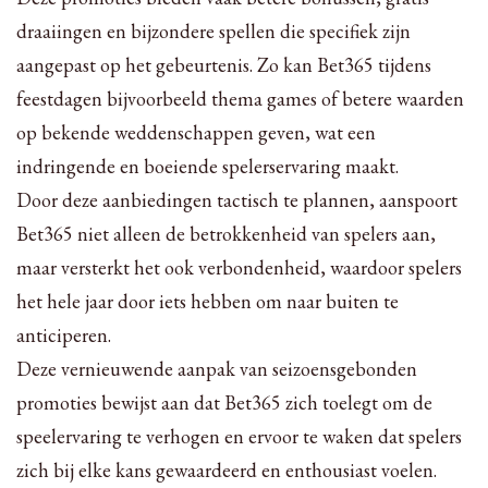
draaiingen en bijzondere spellen die specifiek zijn
aangepast op het gebeurtenis. Zo kan Bet365 tijdens
feestdagen bijvoorbeeld thema games of betere waarden
op bekende weddenschappen geven, wat een
indringende en boeiende spelerservaring maakt.
Door deze aanbiedingen tactisch te plannen, aanspoort
Bet365 niet alleen de betrokkenheid van spelers aan,
maar versterkt het ook verbondenheid, waardoor spelers
het hele jaar door iets hebben om naar buiten te
anticiperen.
Deze vernieuwende aanpak van seizoensgebonden
promoties bewijst aan dat Bet365 zich toelegt om de
speelervaring te verhogen en ervoor te waken dat spelers
zich bij elke kans gewaardeerd en enthousiast voelen.