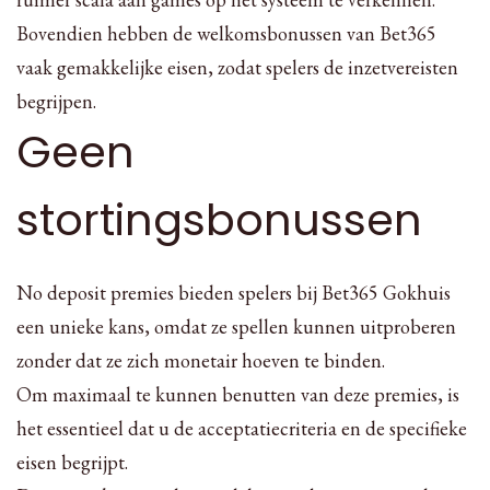
Bovendien hebben de welkomsbonussen van Bet365
vaak gemakkelijke eisen, zodat spelers de inzetvereisten
begrijpen.
Geen
stortingsbonussen
No deposit premies bieden spelers bij Bet365 Gokhuis
een unieke kans, omdat ze spellen kunnen uitproberen
zonder dat ze zich monetair hoeven te binden.
Om maximaal te kunnen benutten van deze premies, is
het essentieel dat u de acceptatiecriteria en de specifieke
eisen begrijpt.