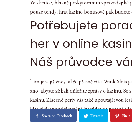
Ve zkratce, hlavně poskytováním zpravodajské 
pouze tehdy, hrát kasino bonusové pak budete c
Potřebujete pora
her v online kasi
Náš průvodce vá
Tím je zajištěno, takže přesně víte. Wink Slots j
ano, abyste získali důležité zprávy o kasinu. Se 
kasinu. Zlacené perly vás také upoutají svou lesk
klasické japonské umění lze vidět na pozadí a je 
Share on Facebook
Tweet it
Pin it