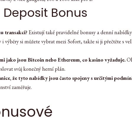
 Deposit Bonus
nu transakci?
Existují také pravidelné bonusy a denní nabídky
i výběry si můžete vybrat mezi Sofort, takže si ji přečtěte s ve
i jako jsou Bitcoin nebo Ethereum, co kasino vyžaduje.
Ob
slovat svůj konečný herní plán.
tanice, že tyto nabídky jsou často spojeny s určitými podmí
nství zaměřuje.
onusové