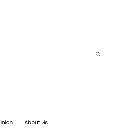
inion
About Us