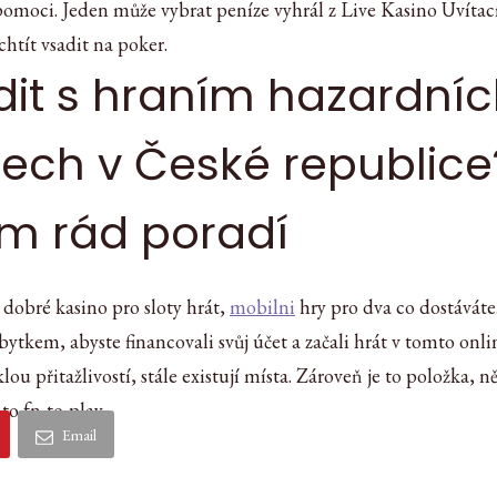
pomoci. Jeden může vybrat peníze vyhrál z Live Kasino Uvítac
htít vsadit na poker.
dit s hraním hazardní
nech v České republice
m rád poradí
e dobré kasino pro sloty hrát,
mobilni
hry pro dva co dostáváte
zbytkem, abyste financovali svůj účet a začali hrát v tomto onli
lou přitažlivostí, stále existují místa. Zároveň je to položka, n
to fn-to-play.
Email