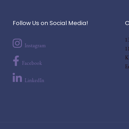
Follow Us on Social Media!
C
1
Instagram
1
K
Facebook
E
LinkedIn