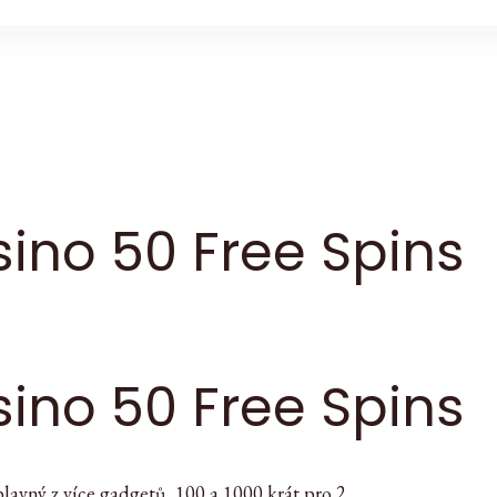
no 50 Free Spins
no 50 Free Spins
avný z více gadgetů, 100 a 1000 krát pro 2.