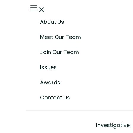
About Us
Meet Our Team
Join Our Team
Issues
Awards
Contact Us
Investigative