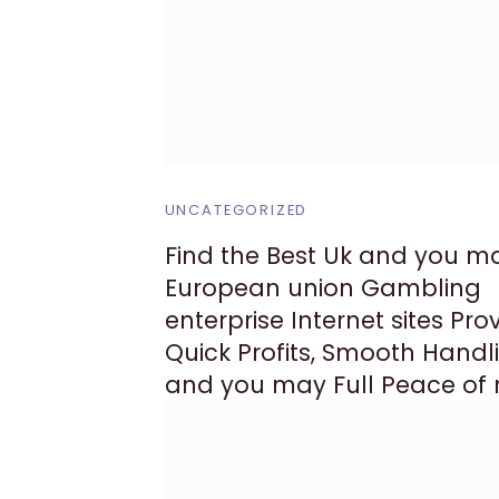
UNCATEGORIZED
Find the Best Uk and you m
European union Gambling
enterprise Internet sites Pro
Quick Profits, Smooth Handl
and you may Full Peace of