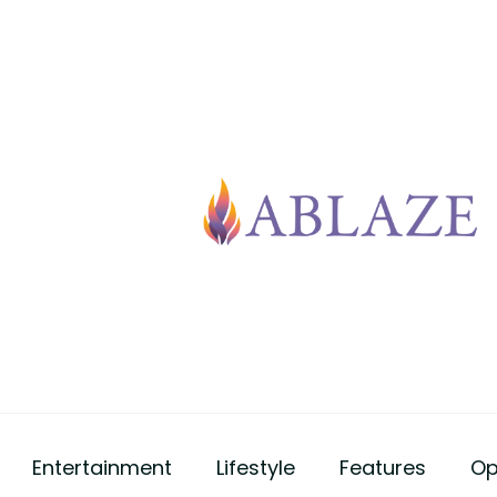
Entertainment
Lifestyle
Features
Op